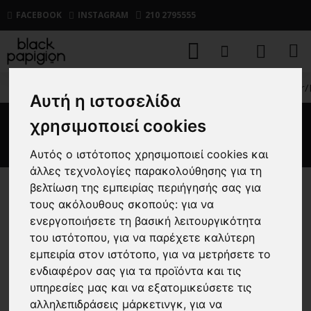
FACEBOOK
INSTAGRAM
210 2795555
ΑΝΔΡΙΚΑ
ΥΠΟΔΗΜΑΤΑ
CASUAL
Μποτάκι Over/
Αυτή η ιστοσελίδα
χρησιμοποιεί cookies
Μποτάκι Over/D καφέ
Αυτός ο ιστότοπος χρησιμοποιεί cookies και
άλλες τεχνολογίες παρακολούθησης για τη
βελτίωση της εμπειρίας περιήγησής σας για
-30 %
τους ακόλουθους σκοπούς:
για να
ενεργοποιήσετε τη βασική λειτουργικότητα
του ιστότοπου
,
για να παρέχετε καλύτερη
εμπειρία στον ιστότοπο
,
για να μετρήσετε το
ενδιαφέρον σας για τα προϊόντα και τις
υπηρεσίες μας και να εξατομικεύσετε τις
αλληλεπιδράσεις μάρκετινγκ
,
για να