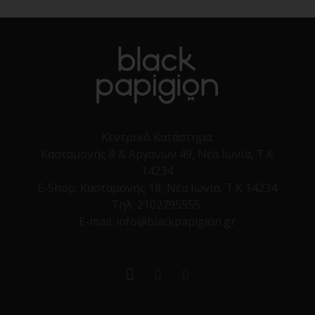
Κεντρικό Κατάστημα:
Κασταμονής 8 & Αργάνων 49, Νέα Ιωνία, Τ.Κ
14234
E-Shop:
Κασταμονής 18, Νέα Ιωνία, Τ.Κ 14234
Τηλ:
2102795555
E-mail: info@blackpapigion.gr