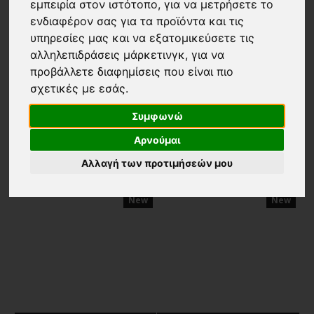
εμπειρία στον ιστότοπο
,
για να μετρήσετε το
ενδιαφέρον σας για τα προϊόντα και τις
υπηρεσίες μας και να εξατομικεύσετε τις
αλληλεπιδράσεις μάρκετινγκ
,
για να
προβάλλετε διαφημίσεις που είναι πιο
σχετικές με εσάς
.
Vittorio
Vittorio
Συμφωνώ
Παντελόνι Vittorio Bianco άσπρο
Βερμούδα Vittorio Rodio μαύρη
Αρνούμαι
56,17€
74,90€
48,67€
64,90€
Αλλαγή των προτιμήσεών μου
-25 %
-25 %
New
New