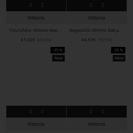
Vittorio
Vittorio
Παντελόνι Vittorio Macerino άσπρο
Βερμούδα Vittorio Bali μπλε
67,42€
89,90€
44,92€
59,90€
-25 %
-25 %
New
New
Vittorio
Vittorio