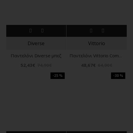
Diverse
Vittorio
Παντελόνι Diverse μπεζ
Παντελόνι Vittorio Como μπέζ
52,43€
74,90€
48,67€
64,90€
-25 %
-30 %