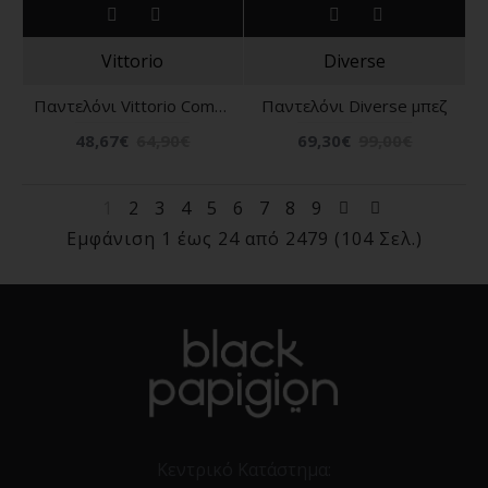
Vittorio
Diverse
Παντελόνι Vittorio Como μαύρο
Παντελόνι Diverse μπεζ
48,67€
64,90€
69,30€
99,00€
1
2
3
4
5
6
7
8
9
Εμφάνιση 1 έως 24 από 2479 (104 Σελ.)
Κεντρικό Κατάστημα: