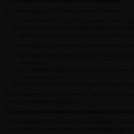
6. Συλλογή και Χρήση Προσωπικών Δεδομένων
Το
blackpapigion
.
gr
συλλέγει προσωπικά δεδομένα:
όταν ο επισκέπτης / χρήστης εγγράφεται στις υπηρ
όταν χρησιμοποιεί τα προϊόντα ή/και τις υπηρεσίε
όταν επισκέπτεται τις σελίδες του ή/και εισέρχε
Το
blackpapigion
.
gr
χρησιμοποιεί τα προσωπικά δεδομέν
την ενημερωτική υποστήριξη των πελατών / χρηστώ
προτιμήσεις,
την ικανοποίηση των εκάστοτε απαιτήσεων των πελ
blackpapigion
.
gr
, και
την ενημέρωση τους σχετικά με νέες προσφορές 
Το
blackpapigion
.
gr
δεν αποθηκεύει στη βάση δεδομένων
κάρτας, λογαριασμοί τραπεζών).
7. Διοχέτευση και Αποκάλυψη Προσωπικών Δεδομ
Το
blackpapigion
.
gr
δεσμεύεται να μην προβεί σε πώλη
επισκεπτών / χρηστών / μελών του
blackpapigion
.
gr
σε 