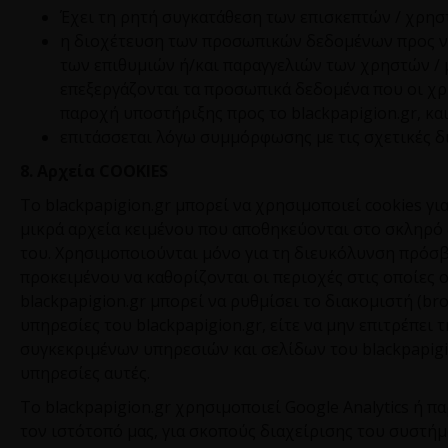
Έχει τη ρητή συγκατάθεση των επισκεπτών / χρη
η διοχέτευση των προσωπικών δεδομένων προς ν
των επιθυμιών ή/και παραγγελιών των χρηστών / 
επεξεργάζονται τα προσωπικά δεδομένα που οι χ
παροχή υποστήριξης προς το
blackpapigion
.
gr
, κα
επιτάσσεται λόγω συμμόρφωσης με τις σχετικές δι
8. Αρχεία
COOKIES
Το
blackpapigion
.
gr
μπορεί να χρησιμοποιεί
cookies
για
μικρά αρχεία κειμένου που αποθηκεύονται στο σκληρό
του. Χρησιμοποιούνται μόνο για τη διευκόλυνση πρόσ
προκειμένου να καθορίζονται οι περιοχές στις οποίες 
blackpapigion
.
gr
μπορεί να ρυθμίσει το διακομιστή (
br
υπηρεσίες του
blackpapigion
.
gr
, είτε να μην επιτρέπει
συγκεκριμένων υπηρεσιών και σελίδων του
blackpapig
υπηρεσίες αυτές.
Το
blackpapigion
.
gr
χρησιμοποιεί
Google
Analytics
ή πα
τον ιστότοπό μας, για σκοπούς διαχείρισης του συστήμ