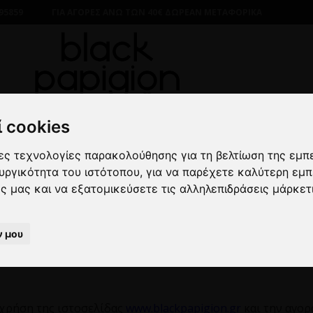
95859
ΓΙΑ ΑΓΟΡΕΣ ΑΝΩ ΤΩΝ 40€ ΔΩΡΕΑΝ ΜΕΤΑΦΟΡΙΚΑ
Όροι και Προϋποθέσεις
 cookies
λες τεχνολογίες παρακολούθησης για τη βελτίωση της εμπ
Όροι και Προϋποθέσεις
ουργικότητα του ιστότοπου
,
για να παρέχετε καλύτερη εμπ
ες μας και να εξατομικεύσετε τις αλληλεπιδράσεις μάρκετ
ν μου
ΑΣΤΗΜΑΤΟΣ “
BLACKPAPIGION
.
GR
”
 χρήση της ιστοσελίδας
www
.
blackpapigion
.
gr
και την αγορ