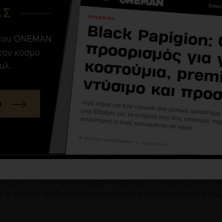
ρέσει να πραγματοποιήσει τις αγορές που επιθυμεί.
κατοικίας ή εργασίας) για την παράδοση της παραγγελίας, 
αγγελίας δηλωθεί λάθος, η ευθύνη βαραίνει αποκλειστικά
αγοράζει. Κάθε πώληση προϊόντος προορίζεται για την απ
αράδοση. Στην τελευταία περίπτωση ο πελάτης εγγυάται γ
πορεί να έχει απόκλιση από την πραγματικότητα σε επίπε
ρεάζονται από πολλές παραμέτρους και ορίζονται από τις
ης αξίας, εφόσον αυτά δεν έχουν χρησιμοποιηθεί ή μεταπ
α την επιστροφή των προϊόντων στην εταιρία και ενημερών
 να υπαναχωρήσει, εφόσον δεν έχει ανοιχτεί η συσκευασί
 προϊόν στην αρχική του κατάσταση.
ρές από το ηλεκτρονικό μας κατάστημα. Για αγορές από το
ης μπορεί να ζητήσει αντικατάσταση του προϊόντος ή τω