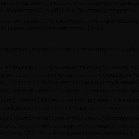
πικοινωνίας. Επίσης, αποδέχεστε ότι μπορούμε να χρησιμ
εί απαραίτητο (βλ. την Πολιτική Προστασίας Απορρήτου).
μαστε, δεν μπορούμε να προωθήσουμε την παραγγελία σας.
δικαίωμα-ικανότητα να συνάπτετε συμβάσεις.
Σε περίπτωση παραγγελίας είτε ως επισκέπτης είτε ως μέλο
ν εξυπηρέτησή σας είναι: ονοματεπώνυμο, διεύθυνση, τη
ας και σωστή αποστολή των αγορών σας. Η εταιρεία μας δ
ν. Η χρήση τους θα είναι πάντα σύμφωνη με την Νομοθε
τουν κωδικούς πρόσβασης και όλα τα απαραίτητα συστήμα
άρτες) / αγορές μέσω του δικτυακού μας τόπου ή συναλλα
 στα δεδομένα σας. Σε αυτή την περίπτωση αποκλειστική ε
αρχών προστασίας δεδομένων προσωπικού χαρακτήρα κατ
ωλήσεις από απόσταση, σε συμφωνία και συμμόρφωση προς 
εις του Ν. 2251/1994 για την προστασία του καταναλωτή, τ