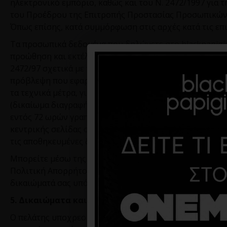
ηλεκτρονικό εμπόριο, καθώς και του Ν. 2472/1997 για
του Προέδρου της Επιτροπής Προστασίας Προσωπικών Δεδο
Όπως επίσης, κατά συμμόρφωση στις αρχές κατά τις επι
Τα προσωπικά δεδομένα που δηλώνετε στο
blackpapigi
προώθηση και εκτέλεση της συναλλακτικής σχέσης. Επίσ
2472/97 σχετικά με την προστασία από επεξεργασία δε
πρόβλεψη που εφαρμόζεται στην ελληνική έννομη τάξη 
τα τεχνικά μέτρα, για όσο χρονικό διάστημα είστε εγ
(δικαίωμα διαγραφής). Σε περίπτωση που γίνει παραβ
εντός 72 ωρών γραπτώς καθώς και την Ανεξάρτητη Αρχ
κεντρικής σελίδας στην κατηγορία Εργαλεία
GDPR
να επ
τις αποθηκευμένες διευθύνσεις καθώς και τις παραγγελί
Μπορείτε μέσω της φόρμας μας να ζητήσετε αναφορά γι
Πολιτική Απορρήτου μας προκειμένου να ενημερωθείτε
δικαιώματά σας υπό την ιδιότητα σας ως πελάτη.
5. Δικαιώματα και Υποχρεώσεις του Πελάτη
Ο πελάτης υποχρεούται να εγγραφεί ως μέλος ή ως επι