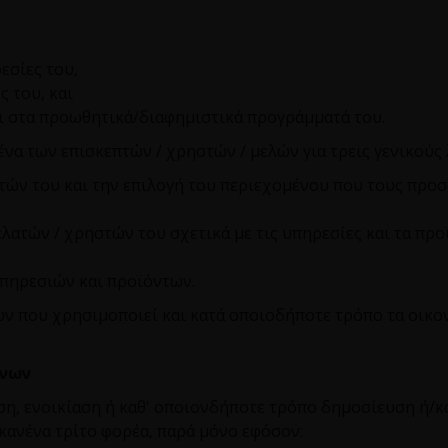
εσίες του,
ς του, και
ται στα προωθητικά/διαφημιστικά προγράμματά του.
α των επισκεπτών / χρηστών / μελών για τρεις γενικούς 
ν του και την επιλογή του περιεχομένου που τους προσφέ
ατών / χρηστών του σχετικά με τις υπηρεσίες και τα προϊ
υπηρεσιών και προϊόντων.
 που χρησιμοποιεί και κατά οποιοδήποτε τρόπο τα οικον
ένων
ση, ενοικίαση ή καθ' οποιονδήποτε τρόπο δημοσίευση ή
κανένα τρίτο φορέα, παρά μόνο εφόσον: