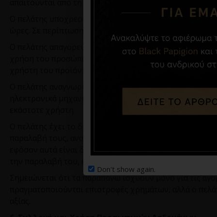
απαιτούνται από τη σχετική φόρμα, προκειμένου να μπο
Ο πελάτης υποχρεούται όπως υποδείξει μία διεύθυνση (
ώρες. Σε περίπτωση που η διεύθυνση αποστολής της παρ
Ο πελάτης απαγορεύεται να μεταπωλεί τα προϊόντα που 
χρήση του προσώπου στο όνομα του οποίου γίνεται η π
χρήστη του προϊόντος.
Ο πελάτης αναγνωρίζει ότι η απόδοση των χρωμάτων μ
ηλεκτρονικά μηχανήματα, οι ρυθμίσεις των οποίων επη
εκάστοτε χρήστη.
Ο πελάτης έχει το δικαίωμα αλλαγής προϊόντων ισόποσ
παραλαβή τους, αναλαμβάνοντας τα έξοδα αποστολής γι
εφόσον αυτά είναι διαθέσιμα. Ο πελάτης έχει δικαίωμα
την παραλαβή του, επιστρέφοντας με δικά του έξοδα το
Don't show again.
Σημειώνεται ότι τα παραπάνω ισχύουν μόνο για τις αγο
πραγματοποιούνται επιστροφές χρημάτων, αλλά ο πελάτ
αξίας.