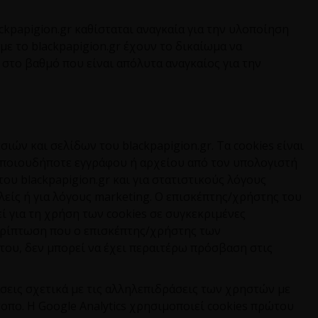
ckpapigion
.
gr
καθίσταται αναγκαία για την υλοποίηση
 με το
blackpapigion
.
gr
έχουν το δικαίωμα να
στο βαθμό που είναι απόλυτα αναγκαίος για την
σιών και σελίδων του
blackpapigion
.
gr
. Τα
cookies
είναι
οποιουδήποτε εγγράφου ή αρχείου από τον υπολογιστή
 του
blackpapigion
.
gr
και για στατιστικούς λόγους
λείς ή για λόγους
marketing
. Ο επισκέπτης/χρήστης του
εί για τη χρήση των
cookies
σε συγκεκριμένες
ερίπτωση που ο επισκέπτης/χρήστης των
του, δεν μπορεί να έχει περαιτέρω πρόσβαση στις
άσεις σχετικά με τις αλληλεπιδράσεις των χρηστών με
τοπο. Η
Google
Analytics
χρησιμοποιεί
cookies
πρώτου