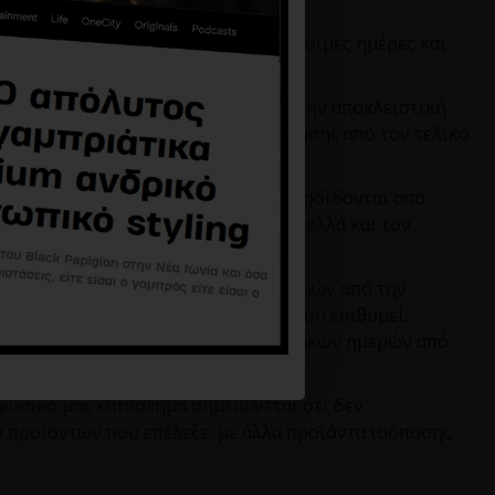
η οποία θα πραγματοποιηθεί σε εργάσιμες ημέρες και
 τον πελάτη.
οκλειστική χρήση του πελάτη ή για την αποκλειστική
ια την αποδοχή των όρων της παρούσης από τον τελικό
δα αποχρώσεων και τόνων, καθώς αποδίδονται από
 δυνατότητες του κάθε μηχανήματος αλλά και τον
οιηθεί, εντός 14 ημερολογιακών ημερών από την
οντας αυτήν για τα νέα προϊόντα που επιθυμεί,
α του προϊόντος, εντός 14 ημερολογιακών ημερών από
 φυσικό μας κατάστημα σημειώνεται ότι δεν
ν προϊόντων που επέλεξε, με άλλα προϊόντα ισόποσης