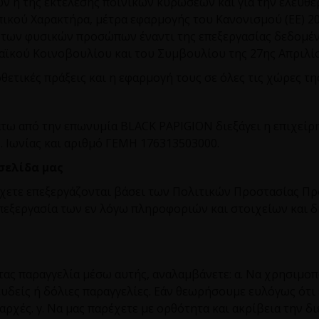
ν ή της εκτέλεσης ποινικών κυρώσεων και για την ελεύθε
κού Χαρακτήρα, μέτρα εφαρμογής του Κανονισμού (ΕΕ) 20
ία των φυσικών προσώπων έναντι της επεξεργασίας δεδο
αϊκού Κοινοβουλίου και του Συμβουλίου της 27ης Απριλίου
θετικές πράξεις και η εφαρμογή τους σε όλες τις χώρες τη
άτω από την επωνυμία
BLACK
PAPIGION
διεξάγει η επιχεί
Ν. Ιωνίας και αριθμό ΓΕΜΗ 176313503000.
οσελίδα μας
έχετε επεξεργάζονται βάσει των Πολιτικών Προστασίας 
πεξεργασία των εν λόγω πληροφοριών και στοιχείων και δη
ας παραγγελία μέσω αυτής, αναλαμβάνετε: α. Να χρησιμοπο
ευδείς ή δόλιες παραγγελίες. Εάν θεωρήσουμε ευλόγως ότι
ρχές. γ. Να μας παρέχετε με ορθότητα και ακρίβεια την 