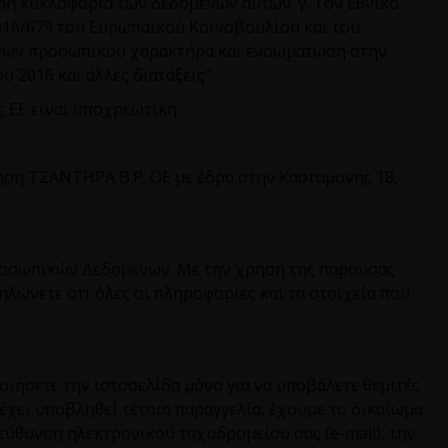
ρη κυκλοφορία των δεδομένων αυτών. γ. Τον Εθνικό
16/679 του Ευρωπαϊκού Κοινοβουλίου και του
μένων προσωπικού χαρακτήρα και ενσωμάτωση στην
 2016 και άλλες διατάξεις".
ς ΕΕ είναι υποχρεωτική.
ρηση ΤΣΑΝΤΗΡΑ Β.Ρ. ΟΕ με έδρα στην Κασταμονής 18,
Προσωπικών Δεδομένων. Με την χρήση της παρούσας
λώνετε ότι όλες οι πληροφορίες και τα στοιχεία που
ιήσετε την ιστοσελίδα μόνο για να υποβάλετε θεμιτές
 έχει υποβληθεί τέτοια παραγγελία, έχουμε το δικαίωμα
διεύθυνση ηλεκτρονικού ταχυδρομείου σας (
e
-
mail
), την