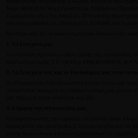
διερεύνησης, ανίχνευσης ή δίωξης ποινικών αδικημάτω
Νόμο 4624/2019 "Αρχή Προστασίας Δεδομένων Προσωπι
Συμβουλίου της 27ης Απριλίου 2016 για την προστασ
εθνική νομοθεσία της Οδηγίας (ΕΕ) 2016/680 του Ευρωπ
Να σημειωθεί ότι οι κανονισμοί είναι δεσμευτικές νομο
2. Τα Στοιχεία μας
Την πώληση προϊόντων μέσω αυτής της ιστοσελίδας κ
Νέα Ιωνία Αττικής, Τ.Κ. 14234 με ΑΦΜ 802436075, ΔΟΥ 
3. Τα Στοιχεία σας και οι Επισκέψεις σας στην Ιστ
Οι πληροφορίες ή τα προσωπικά στοιχεία που μας παρ
ιστοσελίδας παρέχετε τη σύμφωνη γνώμη σας για την ε
μας παρέχετε είναι αληθή και ακριβή.
4. Η Χρήση της Ιστοσελίδας μας
Χρησιμοποιώντας την παρούσα ιστοσελίδα ή/και κάνοντ
παραγγελίες και ερωτήματα. β. Να μην προβαίνετε σε ψ
να την ακυρώσουμε και να ενημερώσουμε τις αρμόδιες α