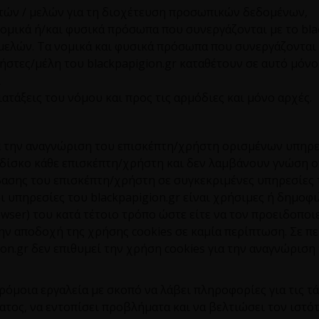
στών / μελών για τη διοχέτευση προσωπικών δεδομένων,
ομικά ή/και φυσικά πρόσωπα που συνεργάζονται με το
bla
μελών. Τα νομικά και φυσικά πρόσωπα που συνεργάζονται
ρήστες/μέλη του
blackpapigion
.
gr
καταθέτουν σε αυτό μόνο 
ι
ατάξεις του νόμου και προς τις αρμόδιες και μόνο αρχές.
 την αναγνώριση του επισκέπτη/χρήστη ορισμένων υπηρε
 δίσκο κάθε επισκέπτη/χρήστη και δεν λαμβάνουν γνώση 
βασης του επισκέπτη/χρήστη σε συγκεκριμένες υπηρεσίες
οι υπηρεσίες του
blackpapigion
.
gr
είναι χρήσιμες ή δημοφι
owser
) του κατά τέτοιο τρόπο ώστε είτε να τον προειδοποι
 την αποδοχή της χρήσης
cookies
σε καμία περίπτωση. Σε π
ion
.
gr
δεν επιθυμεί την χρήση
cookies
για την αναγνώριση 
ρόμοια εργαλεία με σκοπό να λάβει πληροφορίες για τις τ
ατος, να εντοπίσει προβλήματα και να βελτιώσει τον ιστό