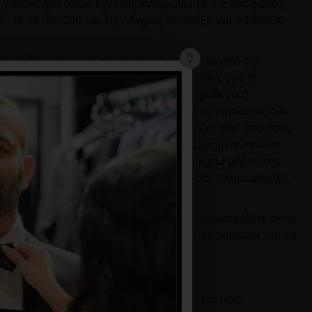
ύ χαρακτήρα όπως έχει συμπληρωθεί με τις αποφάσεις
Ν. 2819/2000 και τις οδηγίες 95/46/ΕΚ και 97/66/ΕΚ.
εργαζόμενες με αυτή επιχειρήσεις, με σκοπό την
ε τρίτο, χωρίς να τηρηθούν οι διατάξεις του Ν.
ορά, καθώς και κάθε άλλη σχετική νομοθετική
ά σας στοιχεία τηρούνται με ασφάλεια, τηρώντας όλα
papigion
.
gr
και διαγράφονται εφόσον ζητηθεί από εσάς
ν τα προσωπικά σας δεδομένα, θα σας ενημερώσουμε
 ιστοσελίδας μας ανατρέχοντας στο κάτω μέρος της
ν κωδικό πρόσβασης, τις προσωπικές σας πληροφορίες,
 διαγραφής αυτών. Παρακαλούμε, όπως ανατρέξετε στην
εδομένων, καθώς αμέσως παρακάτω ενημερώνεστε για τα
υμπληρώνοντας με ακρίβεια τα στοιχεία που