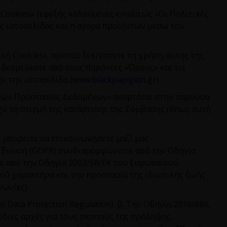
ή
Cookies
» (εφεξής καλούμενες ενιαία ως «Οι Πολιτικές
ς ιστοσελίδας και η αγορά προϊόντων μέσω του
ική
Cookies
», προτού ξεκινήσετε τη χρήση αυτής της
δεσμεύεστε από τους παρόντες «Όρους» και τις
 την ιστοσελίδα (
www
.
blackpapigion
.
gr
).
ικών Προστασίας Δεδομένων» αναρτάται στην παρούσα
σχύ τη στιγμή της κατάρτισης της Σύμβασης (όπως αυτή
 μπορείτε να επικοινωνήσετε μαζί μας
 Ένωση (
GDPR
) συνδιαμορφώνεται από την Οδηγία
αι από την Οδηγία 2002/58/ΕΚ του Ευρωπαϊκού
ού χαρακτήρα και την προστασία της ιδιωτικής ζωής
ωνίες).
al
Data
Protection
Regulation
). β. Την Οδηγία 2016/680,
διες αρχές για τους σκοπούς της πρόληψης,