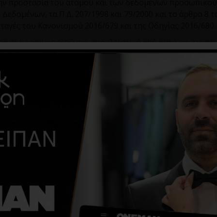
 την προστασία του ατόμου και των δεδομένων προσωπικο
μένων, τα Π.Δ. 207/1998 και 79/2000 και το άρθρο 8 του 
ταγές του Κανονισμού 2016/679 και της Οδηγίας 2016/680.
on
.
gr
χρησιμοποιούνται αποκλειστικά από αυτή και τις συν
ης, δεν επιτρέπεται να χρησιμοποιηθούν από οποιονδήποτ
δομένων προσωπικού χαρακτήρα, όπως αυτός ισχύει κάθε φ
είτε αυτοδικαίως είτε κατόπιν ενσωμάτωσης. Τα προσωπικ
γεγραμμένος ως μέλος του ηλεκτρονικού καταστήματος
black
ίαση στην βάση δεδομένων μας και κλαπούν ή καταστραφού
ή Προστασίας Προσωπικών Δεδομένων. Μπορείτε μέσω της
εξεργάζεστε τα προσωπικά σας δεδομένα, να αλλάξετε το
ες σας.
α τα προσωπικά σας δεδομένα καθώς και να κάνετε αίτηση
 αναλυτικά για τα δικαιώματα σας ως υποκειμένου των δ
σκέπτης στο ηλεκτρονικό κατάστημα του
blackpapigion
.
gr
σ