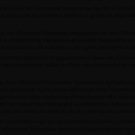
 την «Πολιτική Προστασίας Απορρήτου» και την «Πολιτικ
ς όρους από τους οποίους διέπεται η χρήση της παρούσα
.
ς, την «Πολιτική Προστασίας Απορρήτου» και την «Πολιτ
ς ή υποβάλλοντας παραγγελία μέσω αυτής συμφωνείτε ότι 
ν συμφωνείτε, σας καλούμε να μην χρησιμοποιήσετε αυτήν
ε τροποποίηση ή άλλη ενημέρωση των «Όρων» και «Πολιτ
ε τακτά διαστήματα, καθώς οι «Όροι» που βρίσκονται σε ι
ς» ή τις «Πολιτικές Προστασίας Προσωπικών Δεδομένων»,
αίσιο προστασίας προσωπικών δεδομένων στην Ευρωπαϊκή
ωματώνονται μέσω νόμου στην εθνική έννομη τάξη, αλλά κ
002, σχετικά με την επεξεργασία των δεδομένων προσωπικ
 την προστασία ιδιωτικής ζωής στις ηλεκτρονικές επικοιν
ως Γενικό Κανονισμό για την Προστασία Δεδομένων (
Gener
επεξεργασίας δεδομένων προσωπικού χαρακτήρα από αρμό