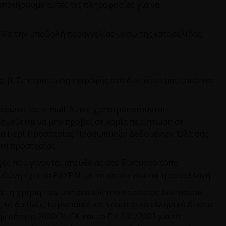
οποιήσουμε αυτές τις πληροφορίες για να
 Με την υποβολή παραγγελίας μέσω της ιστοσελίδας,
ς, β. Σε περίπτωση εγγραφής στο δικτυακό μας τόπο για
λέφωνο και
e
-
mail
. Αυτές χρησιμοποιούνται
εσμεύεται να μην προβεί σε καμία περίπτωση σε
σία Περί Προστασίας Προσωπικών Δεδομένων. Όλα σας
τα προστασίας.
γές που γίνονται απευθείας στο δικτυακό τόπο
υθύνη έχει το
PAYPAL
με το οποίο γίνεται η συναλλαγή.
ά τη χρήση των υπηρεσιών του παρόντος δικτυακού
το διεθνές, ευρωπαϊκό και εσωτερικό ελληνικό δίκαιο
ην οδηγία 2000/31/ΕΚ και το ΠΔ 131/2003 για το