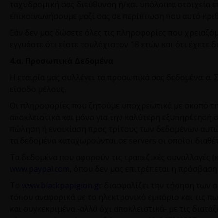
ταχυδρομική σας διεύθυνση ή/και υπόλοιπα στοιχεία ε
επικοινωνήσουμε μαζί σας σε περίπτωση που αυτό κριθ
Εάν δεν μας δώσετε όλες τις πληροφορίες που χρειαζό
εγγυάστε ότι είστε τουλάχιστον 18 ετών και ότι έχετε 
4.α. Προσωπικά Δεδομένα
Η εταιρία μας συλλέγει τα προσωπικά σας δεδομένα: α. 
είσοδο μέλους.
Οι πληροφορίες που ζητούμε υποχρεωτικά με σκοπό τη
αποκλειστικά και μόνο για την καλύτερη εξυπηρέτησή σ
πώληση ή ενοικίαση προς τρίτους των δεδομένων αυτώ
τα δεδομένα καταχωρούνται σε
servers
οι οποίοι διαθέ
Τα δεδομένα που αφορούν τις τραπεζικές συναλλαγές (κ
www
.
paypal
.
com
, όπου δεν μας επιτρέπεται η πρόσβαση
Το
www
.
blackpapigion
.
gr
διασφαλίζει την τήρηση των 
τόπου αναφορικά με το ηλεκτρονικό εμπόριο και τις π
και συγκεκριμένα -αλλά όχι αποκλειστικά- με τις διατάξ