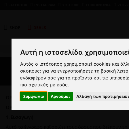
FACEBOOK
INSTAGRAM
YOUTUBE
ΕΠΙΚΟΙΝΩΝΙΑ
210 27
SHOP
DEALS
Αυτή η ιστοσελίδα χρησιμοποιεί
Αυτός ο ιστότοπος χρησιμοποιεί cookies και άλ
σκοπούς:
για να ενεργοποιήσετε τη βασική λειτ
ενδιαφέρον σας για τα προϊόντα και τις υπηρεσί
πιο σχετικές με εσάς
.
Συμφωνώ
Αρνούμαι
Αλλαγή των προτιμήσεώ
ΟΡΟΙ ΚΑΙ ΠΡΟΫΠΟΘΕΣΕΙΣ
ΟΡΟΙ ΑΓΟΡΩΝ ΚΑΙ ΧΡΗΣΗΣ ΤΟΥ ΔΙΑΔΙΚΤΥΑΚΟΥ ΚΑΤ
1. Εισαγωγή
Αυτό το έγγραφο καθορίζει τους όρους που διέπουν τη