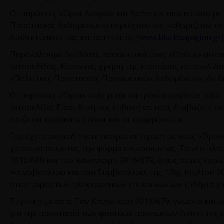
Οι παρόντες «Όροι Αγορών και Χρήσης», από κοινού με
Προστασίας Δεδομένων») περιέχουν και καθορίζουν του
διαδικτυακού μας καταστήματος (
www
.
blackpapigion
.
gr
)
Παρακαλούμε διαβάστε προσεκτικά τους «Όρους» αυτού
ιστοσελίδας. Κάνοντας χρήση της παρούσας ιστοσελίδα
«Πολιτικές Προστασίας Προσωπικών Δεδομένων». Αν δε
Οι παρόντες «Όροι» ενδέχεται να τροποποιηθούν. Κάθ
ιστοσελίδα. Είναι δική σας ευθύνη να τους διαβάζετε σ
ορίζεται παρακάτω) είναι και οι εφαρμοστέοι.
Εάν έχετε οποιαδήποτε απορία σε σχέση με τους «Όρου
χρησιμοποιώντας την φόρμα επικοινωνίας. Το νέο πλ
2016/680 και τον Κανονισμό 2016/679, όπως αυτές ενσ
Κοινοβουλίου και του Συμβουλίου, της 12ης Ιουλίου 2
στον τομέα των ηλεκτρονικών επικοινωνιών (οδηγία για
Συγκεκριμένα: α. Τον Κανονισμό 2016/679, γνωστό και 
για την προστασία των φυσικών προσώπων έναντι της 