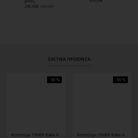
μπεζ
499,00€
245,00€
490,00€
ΣΧΕΤΙΚΆ ΠΡΟΪΌΝΤΑ
-50 %
-50 %
Κοστούμι 19V69 Italia Versace Abbigliamento μπλε
Κοστούμι 19V69 Italia Versace Abbigliamento μπλε