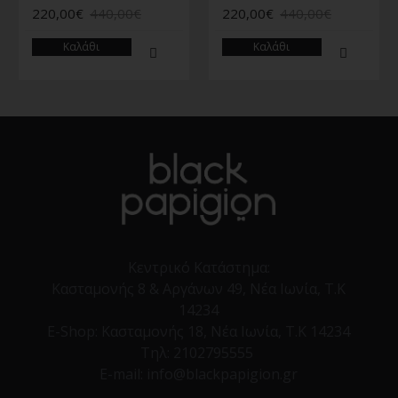
220,00€
440,00€
220,00€
440,00€
Καλάθι
Καλάθι
Κεντρικό Κατάστημα:
Κασταμονής 8 & Αργάνων 49, Νέα Ιωνία, Τ.Κ
14234
E-Shop:
Κασταμονής 18, Νέα Ιωνία, Τ.Κ 14234
Τηλ:
2102795555
E-mail: info@blackpapigion.gr