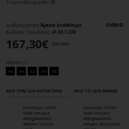
Το μοντέλο φοράει:
48
Διαθεσιμότητα:
Άμεσα Διαθέσιμο
OVER/D
Κωδικός Προϊόντος:
41.03.1.238
167,30€
239,00€
Μέγεθος
44
46
52
54
56
ΑΠΌ ΤΗΝ ΊΔΙΑ ΚΑΤΗΓΟΡΊΑ
ΑΠΌ ΤΟ ΊΔΙΟ BRAND
Κοστούμι 19V69
Κοστούμι 19V69
Italia Versace
Italia Versace
Abbigliamento
Abbigliamento
Adriano Stretch
Adriano Wool μπλε