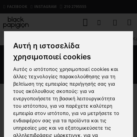
FACEBOOK
INSTAGRAM
210 2795555
ΑΝΔΡΙΚΑ
ΥΠΟΔΗΜΑΤΑ
CASUAL
Εσπαντρίγια Ka
Αυτή η ιστοσελίδα
χρησιμοποιεί cookies
Εσπαντρίγια Karl Lagerfeld
άσπρη
Αυτός ο ιστότοπος χρησιμοποιεί cookies και
άλλες τεχνολογίες παρακολούθησης για τη
βελτίωση της εμπειρίας περιήγησής σας για
τους ακόλουθους σκοπούς:
για να
-30 %
ενεργοποιήσετε τη βασική λειτουργικότητα
του ιστότοπου
,
για να παρέχετε καλύτερη
εμπειρία στον ιστότοπο
,
για να μετρήσετε το
ενδιαφέρον σας για τα προϊόντα και τις
υπηρεσίες μας και να εξατομικεύσετε τις
αλληλεπιδράσεις μάρκετινγκ
,
για να