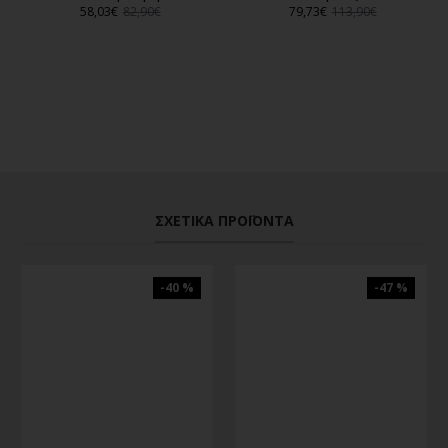
58,03€
82,90€
79,73€
113,90€
ΣΧΕΤΙΚΆ ΠΡΟΪΌΝΤΑ
-40 %
-47 %