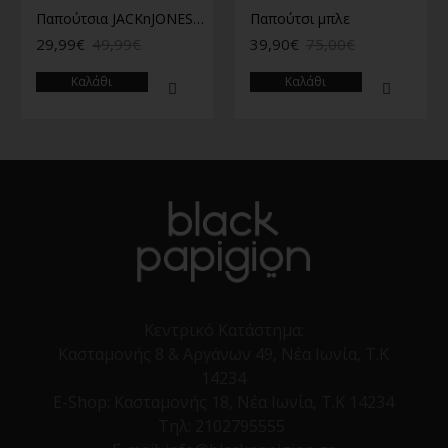
Παπούτσια JACKnJONES σε μαύρο χρώμα
Παπούτσι μπλε
29,99€
49,99€
39,90€
75,00€
Καλάθι
Καλάθι
Κεντρικό Κατάστημα:
Κασταμονής 8 & Αργάνων 49, Νέα Ιωνία, Τ.Κ
14234
E-Shop:
Κασταμονής 18, Νέα Ιωνία, Τ.Κ 14234
Τηλ:
2102795555