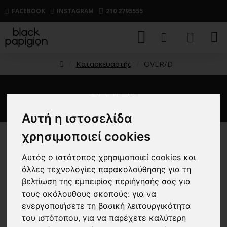
FACEBOOK
INSTAGRAM
210 2795555
Κατασκευαστής
OVER/D
OVER/D
Αυτή η ιστοσελίδα
χρησιμοποιεί cookies
Αυτός ο ιστότοπος χρησιμοποιεί cookies και
άλλες τεχνολογίες παρακολούθησης για τη
-25 %
-25 %
βελτίωση της εμπειρίας περιήγησής σας για
New
New
τους ακόλουθους σκοπούς:
για να
ενεργοποιήσετε τη βασική λειτουργικότητα
του ιστότοπου
,
για να παρέχετε καλύτερη