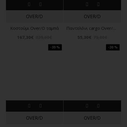
OVER/D
OVER/D
Κοστούμι Over/D ταμπά
Παντελόνι cargo Over/D μαύρο
167,30€
239,00€
55,30€
79,00€
-30 %
-30 %
OVER/D
OVER/D