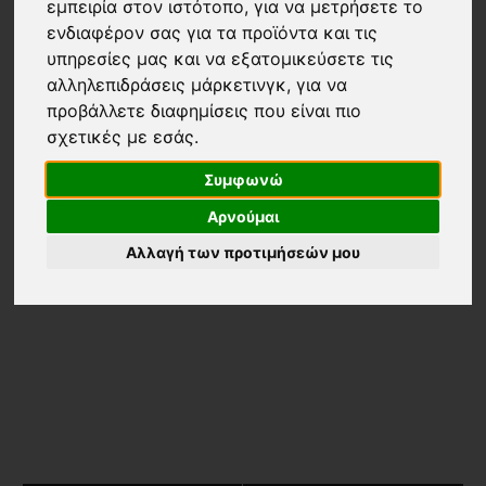
εμπειρία στον ιστότοπο
,
για να μετρήσετε το
ενδιαφέρον σας για τα προϊόντα και τις
υπηρεσίες μας και να εξατομικεύσετε τις
αλληλεπιδράσεις μάρκετινγκ
,
για να
προβάλλετε διαφημίσεις που είναι πιο
σχετικές με εσάς
.
OVER/D
OVER/D
Συμφωνώ
Σακάκι Over/D άσπρο
Σακάκι Over/D μαύρο
Αρνούμαι
66,75€
89,00€
66,75€
89,00€
Αλλαγή των προτιμήσεών μου
-30 %
-30 %