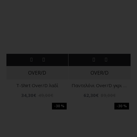
OVER/D
OVER/D
T-Shirt Over/D λαδί
Παντελόνι Over/D γκρι με άσπρη ρίγα
34,30€
49,00€
62,30€
89,00€
-30 %
-30 %