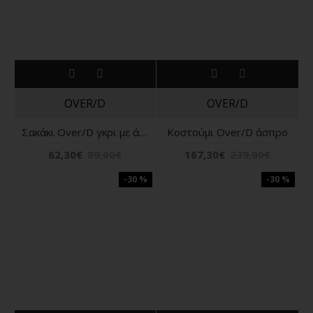
OVER/D
OVER/D
Σακάκι Over/D γκρι με άσπρη ρίγα
Κοστούμι Over/D άσπρο
62,30€
89,00€
167,30€
239,00€
-30 %
-30 %