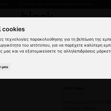
95859
ΓΙΑ ΑΓΟΡΕΣ ΑΝΩ ΤΩΝ 40€ ΔΩΡΕΑΝ ΜΕΤΑΦΟΡΙΚΑ
 cookies
λες τεχνολογίες παρακολούθησης για τη βελτίωση της εμπ
ΡΙΚΑ
ΥΠΟΔΗΜΑΤΑ
CASUAL
Εσπαντρίγια U.S.POLO ASS
ουργικότητα του ιστότοπου
,
για να παρέχετε καλύτερη εμπ
ες μας και να εξατομικεύσετε τις αλληλεπιδράσεις μάρκετ
παντρίγια U.S.POLO ASSN. μ
ν μου
ΠΕΡΙΓΡΑΦΉ
Εσπαντρίγια U.S.POLO AS
Σύνθεση: Υφάσμα