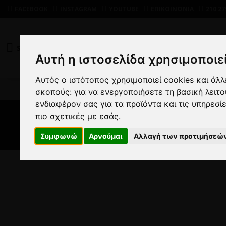
FACEBOOK
INSTAGRAM
YOUTUBE
ΕΠΙΚΟΙΝΩΝΙΑ
210 27
SHOP
DEALS
Αυτή η ιστοσελίδα χρησιμοποιεί
Αυτός ο ιστότοπος χρησιμοποιεί cookies και άλ
ΑΝΔ
σκοπούς:
για να ενεργοποιήσετε τη βασική λειτ
ενδιαφέρον σας για τα προϊόντα και τις υπηρεσί
πιο σχετικές με εσάς
.
Εσ
Συμφωνώ
Αρνούμαι
Αλλαγή των προτιμήσεώ