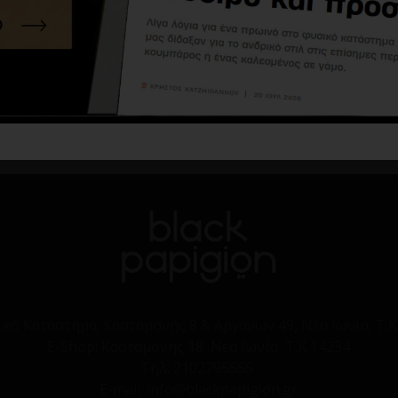
Παπούτσι Northway καφέ
43,60€
109,00€
Καλάθι
ικό Κατάστημα:
Κασταμονής 8 & Αργάνων 49, Νέα Ιωνία, Τ.Κ
E-Shop:
Κασταμονής 18, Νέα Ιωνία, Τ.Κ 14234
Τηλ:
2102795555
E-mail: info@blackpapigion.gr