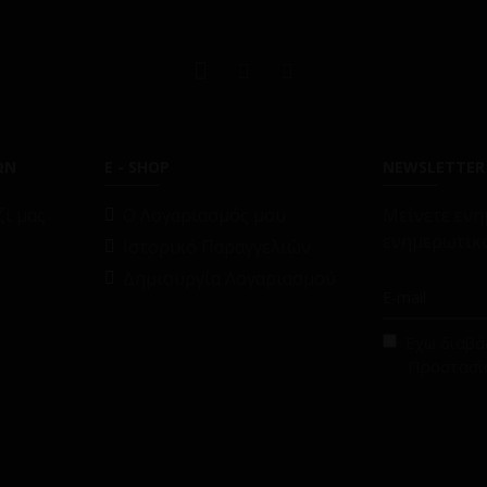
ΩΝ
E - SHOP
NEWSLETTER
ί μας
O Λογαριασμός μου
Μείνετε ενη
ενημερωτικό
Ιστορικό Παραγγελιών
Δημιουργία Λογαριασμού
Έχω διαβάσ
Προστασί