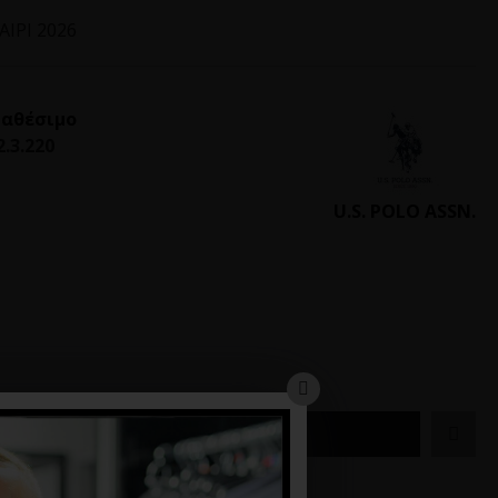
ΙΡΙ 2026
ιαθέσιμο
2.3.220
U.S. POLO ASSN.
ΚΑΛΆΘΙ