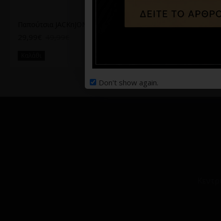
Παπούτσια JACKnJONES σε μαύρο χρώμα
Παπούτσι μπλε
29,99€
49,99€
39,90€
75,00€
Καλάθι
Καλάθι
Don't show again.
Κεντρ