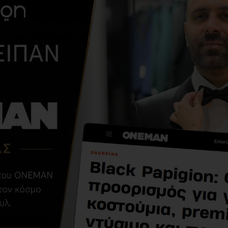
ΑΠΌ ΤΗΝ ΊΔΙΑ ΚΑΤΗΓΟΡΊ
Εσπαντρίγια
Calvin Klein μαύρη
58,03€
82,90€
ΣΧΕΤΙΚΆ ΠΡΟΪΌΝΤΑ
-60 %