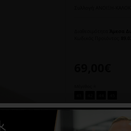
Συλλογή:
ΑΝΟΙΞΗ-ΚΑΛΟΚΑ
Διαθεσιμότητα:
Άμεσα Δ
Κωδικός Προϊόντος:
89.0
69,00€
Μέγεθος
41
42
44
45