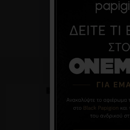
-40 %
-47 %