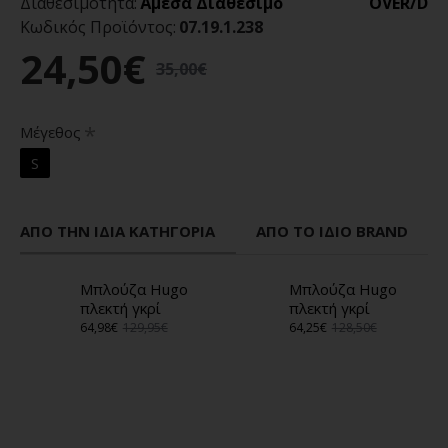
Διαθεσιμότητα:
Άμεσα Διαθέσιμο
OVER/D
Κωδικός Προϊόντος:
07.19.1.238
24,50€
35,00€
Μέγεθος
S
ΑΠΌ ΤΗΝ ΊΔΙΑ ΚΑΤΗΓΟΡΊΑ
ΑΠΌ ΤΟ ΊΔΙΟ BRAND
Μπλούζα Hugo
Μπλούζα Hugo
πλεκτή γκρί
πλεκτή γκρί
64,98€
129,95€
64,25€
128,50€