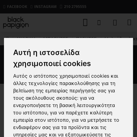
FACEBOOK
INSTAGRAM
210 2795555
ΑΝΔΡΙΚΑ
ΜΠΛΟΥΖΕΣ
ΠΛΕΚΤΕΣ
Μπλούζα πλεκτ
Αυτή η ιστοσελίδα
Μπλούζα πλεκτή Over/D
χρησιμοποιεί cookies
μαύρη
Αυτός ο ιστότοπος χρησιμοποιεί cookies και
άλλες τεχνολογίες παρακολούθησης για τη
βελτίωση της εμπειρίας περιήγησής σας για
τους ακόλουθους σκοπούς:
για να
-30 %
ενεργοποιήσετε τη βασική λειτουργικότητα
του ιστότοπου
,
για να παρέχετε καλύτερη
εμπειρία στον ιστότοπο
,
για να μετρήσετε το
ενδιαφέρον σας για τα προϊόντα και τις
υπηρεσίες μας και να εξατομικεύσετε τις