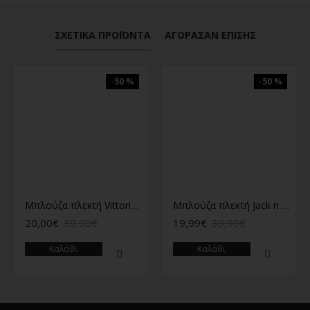
ΣΧΕΤΙΚΆ ΠΡΟΪΌΝΤΑ
ΑΓΌΡΑΣΑΝ ΕΠΊΣΗΣ
-50 %
-50 %
Μπλούζα πλεκτή Vittorio κόκκινη
Μπλούζα πλεκτή Jack n Jones μπλε
20,00€
39,90€
19,99€
39,99€
Καλάθι
Καλάθι