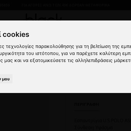
95859
ΓΙΑ ΑΓΟΡΕΣ ΑΝΩ ΤΩΝ 40€ ΔΩΡΕΑΝ ΜΕΤΑΦΟΡΙΚΑ
 cookies
λες τεχνολογίες παρακολούθησης για τη βελτίωση της εμπ
ΡΙΚΑ
ΥΠΟΔΗΜΑΤΑ
CASUAL
Εσπαντρίγια U.S.POLO ASS
ουργικότητα του ιστότοπου
,
για να παρέχετε καλύτερη εμπ
ες μας και να εξατομικεύσετε τις αλληλεπιδράσεις μάρκετ
παντρίγια U.S.POLO ASSN. μ
ν μου
ΠΕΡΙΓΡΑΦΉ
Εσπαντρίγια U.S.POLO AS
Σύνθεση: Υφάσμα