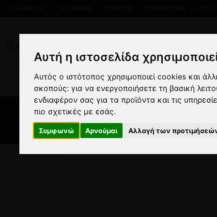
FACEBOOK
INSTAGRAM
YOUTUBE
ΕΠΙΚΟΙΝΩΝΙΑ
210 27
SHOP
DEALS
Αυτή η ιστοσελίδα χρησιμοποιεί
Αυτός ο ιστότοπος χρησιμοποιεί cookies και άλ
ΑΝΔ
σκοπούς:
για να ενεργοποιήσετε τη βασική λειτ
ενδιαφέρον σας για τα προϊόντα και τις υπηρεσί
πιο σχετικές με εσάς
.
Εσ
Συμφωνώ
Αρνούμαι
Αλλαγή των προτιμήσεώ