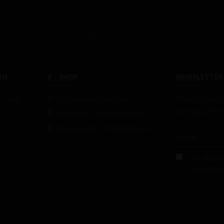
ΩΝ
E - SHOP
NEWSLETTER
ί μας
O Λογαριασμός μου
Μείνετε ενη
ενημερωτικό
Ιστορικό Παραγγελιών
Δημιουργία Λογαριασμού
Έχω διαβάσ
Προστασί