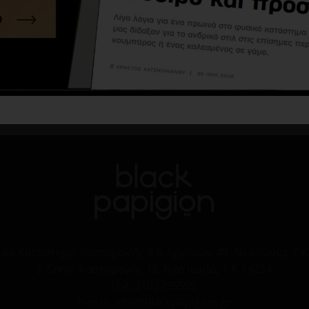
Παπούτσι Northway καφέ
43,60€
109,00€
Καλάθι
ικό Κατάστημα:
Κασταμονής 8 & Αργάνων 49, Νέα Ιωνία, Τ.Κ
E-Shop:
Κασταμονής 18, Νέα Ιωνία, Τ.Κ 14234
Τηλ:
2102795555
E-mail: info@blackpapigion.gr