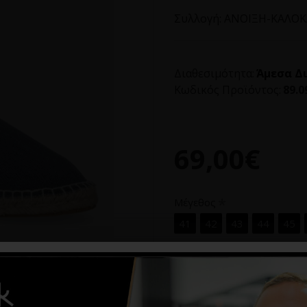
Συλλογή:
ΑΝΟΙΞΗ-ΚΑΛΟΚΑ
Διαθεσιμότητα:
Άμεσα Δ
Κωδικός Προϊόντος:
89.0
69,00€
Μέγεθος
41
42
43
44
45