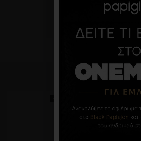
-40 %
-47 %