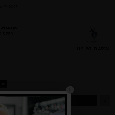
ΙΡΙ 2026
ιαθέσιμο
9.8.220
U.S. POLO ASSN.
46
ΚΑΛΆΘΙ