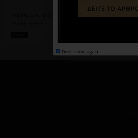
Παπούτσια JACKnJONES σε μαύρο χρώμα
Παπούτσι μπλε
29,99€
49,99€
39,90€
75,00€
Καλάθι
Καλάθι
Don't show again.
Κεντρ