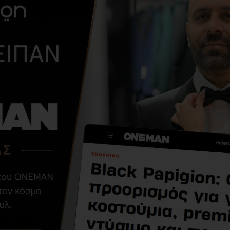
ΑΠΌ ΤΗΝ ΊΔΙΑ ΚΑΤΗΓΟΡΊ
Εσπαντρίγια
Calvin Klein μαύρη
58,03€
82,90€
ΣΧΕΤΙΚΆ ΠΡΟΪΌΝΤΑ
-60 %