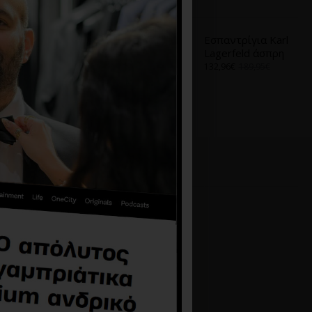
Α
ΑΠΌ ΤΟ ΊΔΙΟ BRAND
Εσπαντρίγια
Εσπαντρίγια Karl
Calvin Klein μπεζ
Lagerfeld άσπρη
79,73€
113,90€
132,96€
189,95€