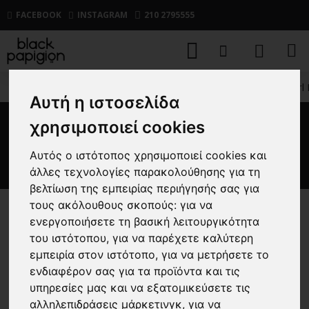
FACEBOOK
INSTAGRAM
210 2795555
ΑΝΔΡΙΚΑ
ΥΠΟΔΗΜΑΤΑ
CASUAL
Παπούτσι Karl 
Αυτή η ιστοσελίδα
χρησιμοποιεί cookies
Παπούτσι Karl Lagerfeld
μαύρο
Αυτός ο ιστότοπος χρησιμοποιεί cookies και
άλλες τεχνολογίες παρακολούθησης για τη
βελτίωση της εμπειρίας περιήγησής σας για
τους ακόλουθους σκοπούς:
για να
-25 %
ενεργοποιήσετε τη βασική λειτουργικότητα
του ιστότοπου
,
για να παρέχετε καλύτερη
εμπειρία στον ιστότοπο
,
για να μετρήσετε το
ενδιαφέρον σας για τα προϊόντα και τις
υπηρεσίες μας και να εξατομικεύσετε τις
αλληλεπιδράσεις μάρκετινγκ
,
για να