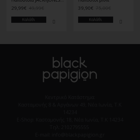
29,99€
49,99€
39,90€
75,00€
Καλάθι
Καλάθι
Κεντρικό Κατάστημα:
Κασταμονής 8 & Αργάνων 49, Νέα Ιωνία, Τ.Κ
14234
E-Shop:
Κασταμονής 18, Νέα Ιωνία, Τ.Κ 14234
Τηλ:
2102795555
E-mail: info@blackpapigion.gr