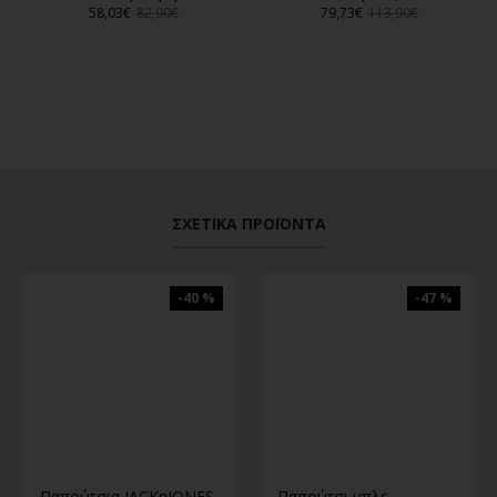
58,03€
82,90€
79,73€
113,90€
ΣΧΕΤΙΚΆ ΠΡΟΪΌΝΤΑ
-40 %
-47 %
Παπούτσια JACKnJONES σε μαύρο χρώμα
Παπούτσι μπλε