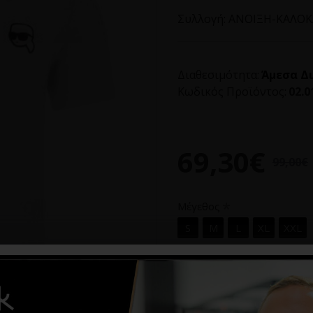
Συλλογή:
ΑΝΟΙΞΗ-ΚΑΛΟΚΑ
Διαθεσιμότητα:
Άμεσα Δ
Κωδικός Προϊόντος:
02.0
69,30€
99,00€
Μέγεθος
S
M
L
XL
XXL