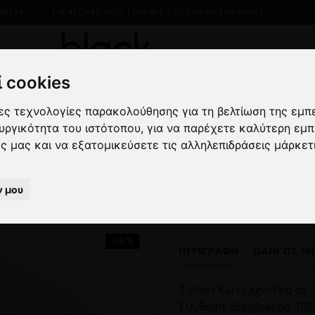
95859
ΓΙΑ ΑΓΟΡΕΣ ΑΝΩ ΤΩΝ 40€ ΔΩΡΕΑΝ ΜΕΤΑΦΟΡΙΚΑ
 cookies
λες τεχνολογίες παρακολούθησης για τη βελτίωση της εμπ
ΡΙΚΑ
ΜΠΛΟΥΖΕΣ
ΚΟΝΤΟΜΑΝΙΚΕΣ
T-shirt Karl Lagerf
ουργικότητα του ιστότοπου
,
για να παρέχετε καλύτερη εμπ
ες μας και να εξατομικεύσετε τις αλληλεπιδράσεις μάρκετ
T-shirt Karl Lagerfeld άσπρο
ν μου
-30 %
ΠΕΡΙΓΡΑΦΉ
ΟΔΗΓΌΣ Μ
T-shirt Karl Lagerfeld σ
Σύνθεση: Βαμβακερό 10