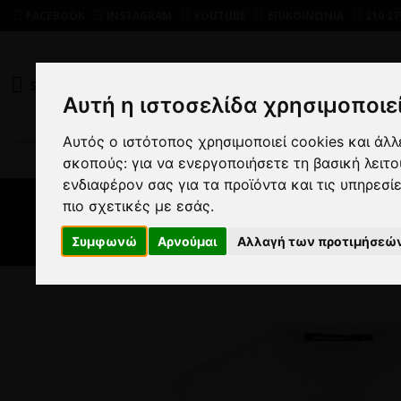
FACEBOOK
INSTAGRAM
YOUTUBE
ΕΠΙΚΟΙΝΩΝΙΑ
210 27
SHOP
DEALS
Αυτή η ιστοσελίδα χρησιμοποιεί
Αυτός ο ιστότοπος χρησιμοποιεί cookies και άλ
ΑΝΔ
σκοπούς:
για να ενεργοποιήσετε τη βασική λειτ
ενδιαφέρον σας για τα προϊόντα και τις υπηρεσί
πιο σχετικές με εσάς
.
Συμφωνώ
Αρνούμαι
Αλλαγή των προτιμήσεώ