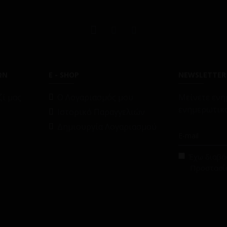
ΩΝ
E - SHOP
NEWSLETTER
ί μας
O Λογαριασμός μου
Μείνετε ενη
ενημερωτικό
Ιστορικό Παραγγελιών
Δημιουργία Λογαριασμού
Έχω διαβάσ
Προστασί