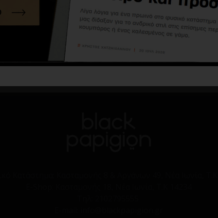
ικό Κατάστημα:
Κασταμονής 8 & Αργάνων 49, Νέα Ιωνία, Τ.Κ
E-Shop:
Κασταμονής 18, Νέα Ιωνία, Τ.Κ 14234
Τηλ:
2102795555
E-mail: info@blackpapigion.gr