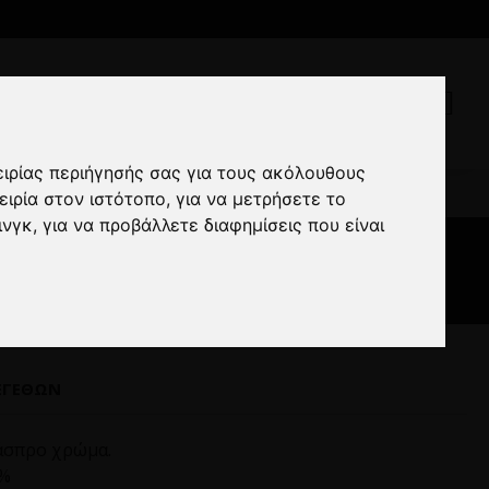
ειρίας περιήγησής σας για τους ακόλουθους
eld άσπρο
ειρία στον ιστότοπο
,
για να μετρήσετε το
ινγκ
,
για να προβάλλετε διαφημίσεις που είναι
ΕΓΕΘΏΝ
ε άσπρο χρώμα.
0%