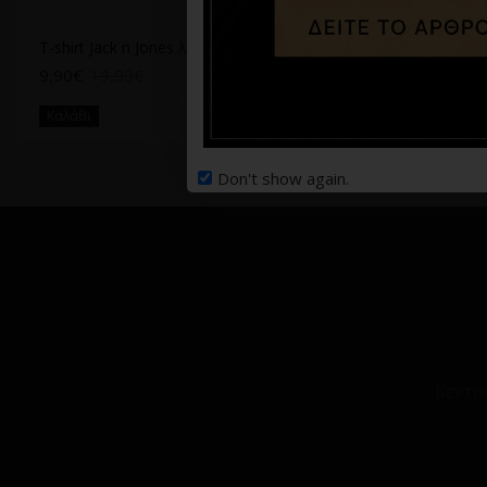
T-shirt Jack n Jones λευκό
T-shirt Tommy Jeans μαύρο
9,90€
19,99€
37,95€
75,90€
Καλάθι
Καλάθι
Don't show again.
Κεντρ