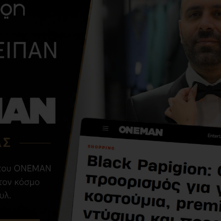
ΑΠΌ ΤΗΝ ΊΔΙΑ ΚΑΤΗΓΟΡΊ
T-shirt Antony
Morato άσπρο
9,90€
49,00€
ΣΧΕΤΙΚΆ ΠΡΟΪΌΝΤΑ