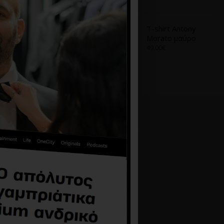
Α
ΑΠΌ ΤΟ ΊΔΙΟ BRAND
T-shirt Antony
T-shirt Antony
Morato Ασπρο
Morato μαύρο
9,90€
39,00€
49,00€