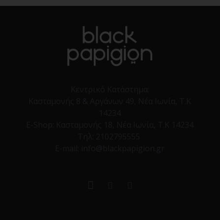
Κεντρικό Κατάστημα:
Κασταμονής 8 & Αργάνων 49, Νέα Ιωνία, Τ.Κ
14234
E-Shop:
Κασταμονής 18, Νέα Ιωνία, Τ.Κ 14234
Τηλ:
2102795555
E-mail: info@blackpapigion.gr