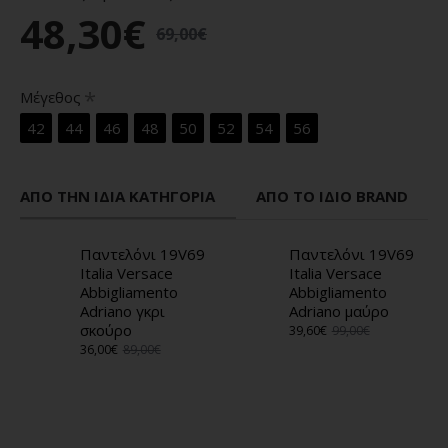
48,30€
69,00€
Μέγεθος
42
44
46
48
50
52
54
56
ΑΠΌ ΤΗΝ ΊΔΙΑ ΚΑΤΗΓΟΡΊΑ
ΑΠΌ ΤΟ ΊΔΙΟ BRAND
Παντελόνι 19V69
Παντελόνι 19V69
Italia Versace
Italia Versace
Abbigliamento
Abbigliamento
Adriano γκρι
Adriano μαύρο
σκούρο
39,60€
99,00€
36,00€
89,00€