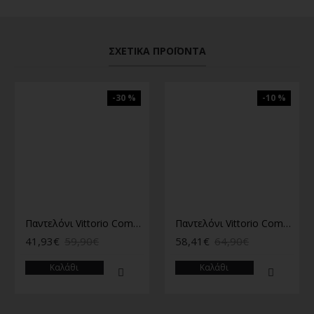
ΣΧΕΤΙΚΆ ΠΡΟΪΌΝΤΑ
-30 %
-10 %
Παντελόνι Vittorio Como Ταμπα
Παντελόνι Vittorio Como Stone
41,93€
59,90€
58,41€
64,90€
Καλάθι
Καλάθι