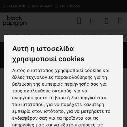
FACEBOOK
INSTAGRAM
210 2795555
ΑΝΔΡΙΚΑ
ΠΑΝΤΕΛΟΝΙΑ
ΥΦΑΣΜΑΤΙΝΑ
Παντελό
Αυτή η ιστοσελίδα
Παντελόνι Over/D μπλε
χρησιμοποιεί cookies
Αυτός ο ιστότοπος χρησιμοποιεί cookies και
άλλες τεχνολογίες παρακολούθησης για τη
-30 %
βελτίωση της εμπειρίας περιήγησής σας για
τους ακόλουθους σκοπούς:
για να
ενεργοποιήσετε τη βασική λειτουργικότητα
του ιστότοπου
,
για να παρέχετε καλύτερη
εμπειρία στον ιστότοπο
,
για να μετρήσετε το
ενδιαφέρον σας για τα προϊόντα και τις
υπηρεσίες μας και να εξατομικεύσετε τις