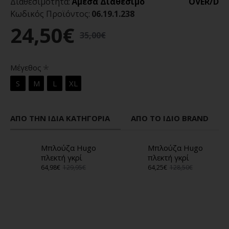
Διαθεσιμότητα:
Άμεσα Διαθέσιμο
OVER/D
Κωδικός Προϊόντος:
06.19.1.238
24,50€
35,00€
Μέγεθος
S
M
L
XL
ΑΠΌ ΤΗΝ ΊΔΙΑ ΚΑΤΗΓΟΡΊΑ
ΑΠΌ ΤΟ ΊΔΙΟ BRAND
Μπλούζα Hugo
Μπλούζα Hugo
πλεκτή γκρί
πλεκτή γκρί
64,98€
129,95€
64,25€
128,50€