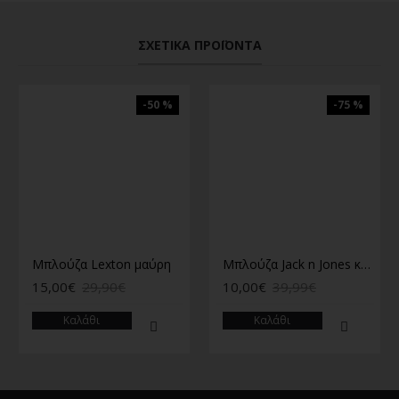
ΣΧΕΤΙΚΆ ΠΡΟΪΌΝΤΑ
-50 %
-75 %
Μπλούζα Lexton μαύρη
Μπλούζα Jack n Jones καφέ
15,00€
29,90€
10,00€
39,99€
Καλάθι
Καλάθι