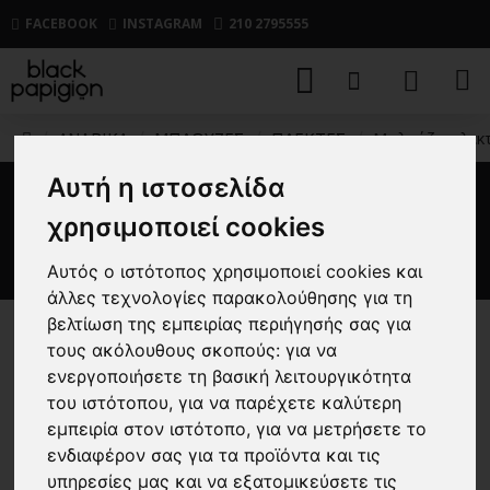
FACEBOOK
INSTAGRAM
210 2795555
ΑΝΔΡΙΚΑ
ΜΠΛΟΥΖΕΣ
ΠΛΕΚΤΕΣ
Μπλούζα πλεκτ
Αυτή η ιστοσελίδα
Μπλούζα πλεκτή Over/D
χρησιμοποιεί cookies
μαύρη
Αυτός ο ιστότοπος χρησιμοποιεί cookies και
άλλες τεχνολογίες παρακολούθησης για τη
βελτίωση της εμπειρίας περιήγησής σας για
τους ακόλουθους σκοπούς:
για να
-30 %
ενεργοποιήσετε τη βασική λειτουργικότητα
του ιστότοπου
,
για να παρέχετε καλύτερη
εμπειρία στον ιστότοπο
,
για να μετρήσετε το
ενδιαφέρον σας για τα προϊόντα και τις
υπηρεσίες μας και να εξατομικεύσετε τις