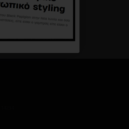
Παντελόνι Vittorio Parma μαύρο
48,68€
74,90€
Καλάθι
 14234