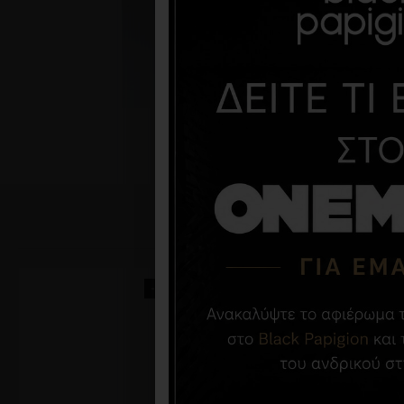
-30 %
-25 %