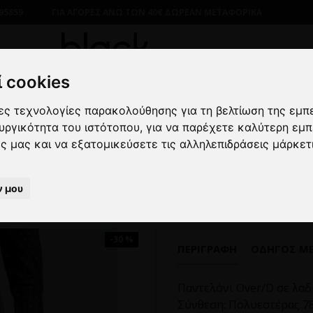
95859
ΓΙΑ ΑΓΟΡΕΣ ΑΝΩ ΤΩΝ 40€ ΔΩΡΕΑΝ ΜΕΤΑΦΟΡΙΚΑ
 cookies
λες τεχνολογίες παρακολούθησης για τη βελτίωση της εμπ
ΝΔΡΙΚΑ
ΠΑΝΤΕΛΟΝΙΑ
ΥΦΑΣΜΑΤΙΝΑ
Παντελόνι Over/D
ουργικότητα του ιστότοπου
,
για να παρέχετε καλύτερη εμπ
ες μας και να εξατομικεύσετε τις αλληλεπιδράσεις μάρκετ
Παντελόνι Over/D λαδί
ν μου
-30 %
ΠΕΡΙΓΡΑΦΉ
ΟΔΗΓΌΣ Μ
Παντελόνι Over/D σε λα
Σύνθεση: Πολυεστέρας 78