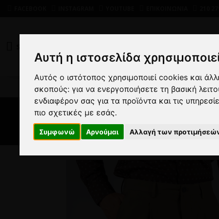
FACEBOOK
INSTAGRAM
YOUTUBE
ΕΠΙΚΟΙΝΩΝΙΑ
210 27
SHOP
DEALS
Αυτή η ιστοσελίδα χρησιμοποιεί
Αυτός ο ιστότοπος χρησιμοποιεί cookies και άλ
Α
σκοπούς:
για να ενεργοποιήσετε τη βασική λειτ
ενδιαφέρον σας για τα προϊόντα και τις υπηρεσί
πιο σχετικές με εσάς
.
Συμφωνώ
Αρνούμαι
Αλλαγή των προτιμήσεώ