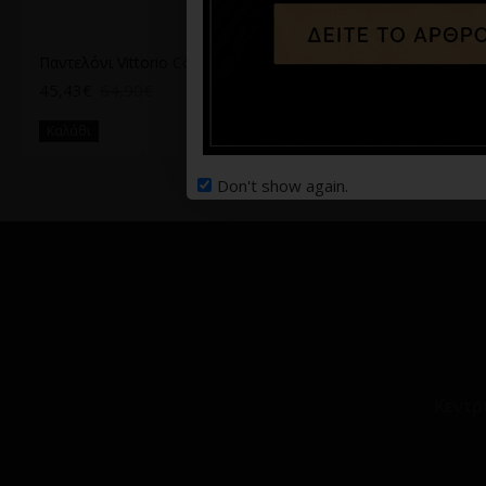
Παντελόνι Vittorio Como Ταμπά
Παντελόνι Vittorio Como φυστικί
45,43€
64,90€
48,67€
64,90€
Καλάθι
Καλάθι
Don't show again.
Κεντρ