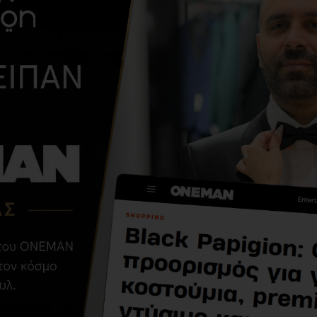
Παντελόνι 19V69
Italia Versace
Abbigliamento
Adriano γκρι
σκούρο
36,00€
89,00€
ΣΧΕΤΙΚΆ ΠΡΟΪΌΝΤΑ
ΑΓΌΡΑΣΑΝ ΕΠΊΣΗΣ
-10 %
-30 %