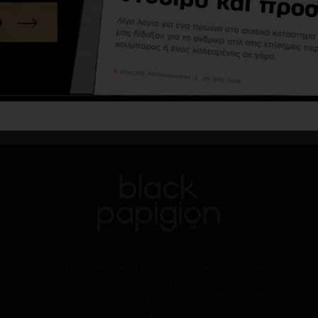
Παντελόνι Vittorio Solano μπεζ
Παντελόνι Vittorio Solano μαύρο
62,91€
69,90€
48,93€
69,90€
Καλάθι
Καλάθι
ικό Κατάστημα:
Κασταμονής 8 & Αργάνων 49, Νέα Ιωνία, Τ.Κ
E-Shop:
Κασταμονής 18, Νέα Ιωνία, Τ.Κ 14234
Τηλ:
2102795555
E-mail: info@blackpapigion.gr