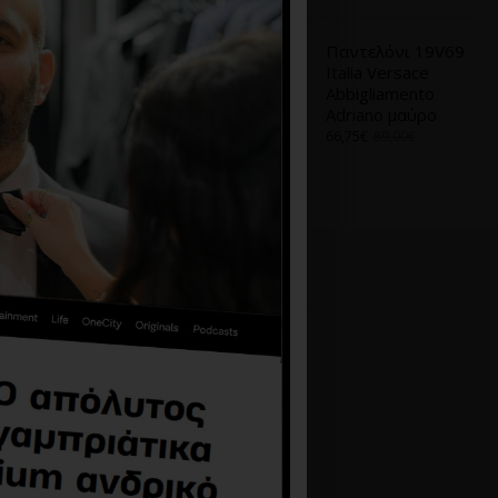
Παντελόνι 19V69
Παντελόνι 19V69
Italia Versace
Italia Versace
Abbigliamento
Abbigliamento
Adriano μαύρο
Adriano μαύρο
39,60€
99,00€
66,75€
89,00€
-35 %