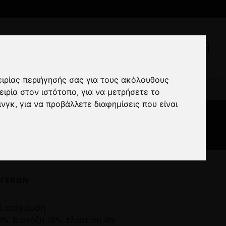
ειρίας περιήγησής σας για τους ακόλουθους
 λαδί
ειρία στον ιστότοπο
,
για να μετρήσετε το
ινγκ
,
για να προβάλλετε διαφημίσεις που είναι
ΕΓΕΘΏΝ
δί απόχρωση.
%, Βισκόζη 18%, Ελαστίνη 4%