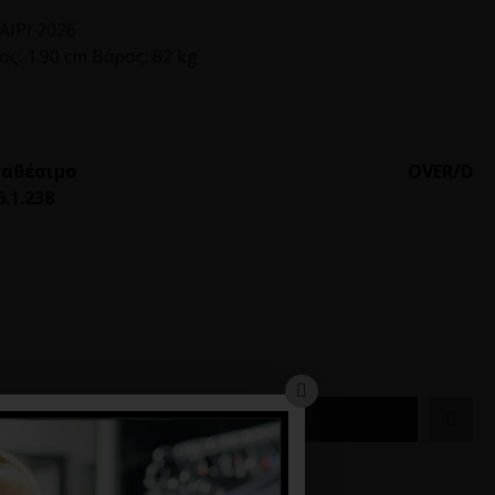
ΙΡΙ 2026
ς: 1.90 cm Βάρος: 82 kg
ιαθέσιμο
OVER/D
6.1.238
ΚΑΛΆΘΙ
Α
ΑΠΌ ΤΟ ΊΔΙΟ BRAND