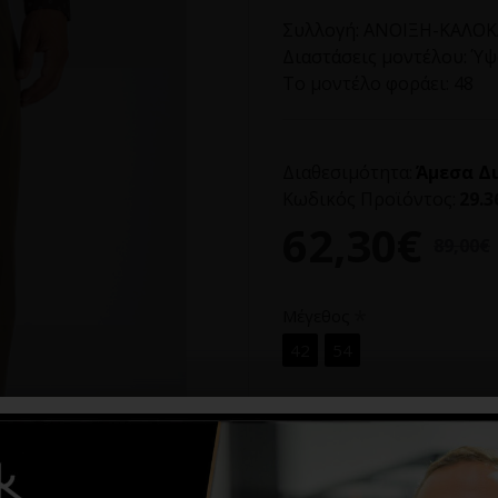
Συλλογή:
ΑΝΟΙΞΗ-ΚΑΛΟΚΑ
Διαστάσεις μοντέλου:
Ύψο
Το μοντέλο φοράει:
48
Διαθεσιμότητα:
Άμεσα Δ
Κωδικός Προϊόντος:
29.3
62,30€
89,00€
Μέγεθος
42
54
ΑΠΌ ΤΗΝ ΊΔΙΑ ΚΑΤΗΓΟΡΊ