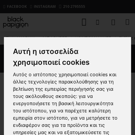
FACEBOOK
INSTAGRAM
210 2795555
ΑΝΔΡΙΚΑ
ΜΠΛΟΥΖΕΣ
ΚΟΝΤΟΜΑΝΙΚΕΣ
T-Shirt
Αυτή η ιστοσελίδα
T-Shirt Over/D λαδί
χρησιμοποιεί cookies
Αυτός ο ιστότοπος χρησιμοποιεί cookies και
άλλες τεχνολογίες παρακολούθησης για τη
-30 %
βελτίωση της εμπειρίας περιήγησής σας για
τους ακόλουθους σκοπούς:
για να
ενεργοποιήσετε τη βασική λειτουργικότητα
του ιστότοπου
,
για να παρέχετε καλύτερη
εμπειρία στον ιστότοπο
,
για να μετρήσετε το
ενδιαφέρον σας για τα προϊόντα και τις
υπηρεσίες μας και να εξατομικεύσετε τις