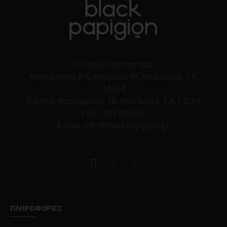
Κεντρικό Κατάστημα:
Κασταμονής 8 & Αργάνων 49, Νέα Ιωνία, Τ.Κ
14234
E-Shop:
Κασταμονής 18, Νέα Ιωνία, Τ.Κ 14234
Τηλ:
2102795555
E-mail: info@blackpapigion.gr
ΠΛΗΡΟΦΟΡΙΕΣ