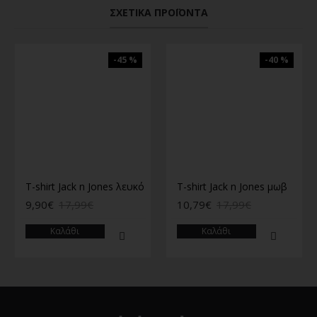
ΣΧΕΤΙΚΆ ΠΡΟΪΌΝΤΑ
-45 %
-40 %
T-shirt Jack n Jones λευκό
T-shirt Jack n Jones μωβ
9,90€
17,99€
10,79€
17,99€
Καλάθι
Καλάθι