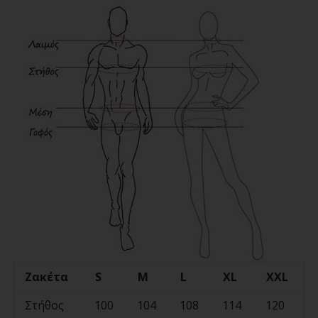
Ζακέτα
S
M
L
XL
XXL
Στήθος
100
104
108
114
120