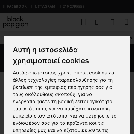
FACEBOOK
INSTAGRAM
210 2795555
ΑΝΔΡΙΚΑ
ΖΑΚΕΤΕΣ
ΦΟΥΤΕΡ
Ζακέτα φούτερ Re
Αυτή η ιστοσελίδα
Ζακέτα φούτερ Rebel μαύρη
χρησιμοποιεί cookies
Αυτός ο ιστότοπος χρησιμοποιεί cookies και
άλλες τεχνολογίες παρακολούθησης για τη
-61 %
βελτίωση της εμπειρίας περιήγησής σας για
τους ακόλουθους σκοπούς:
για να
ενεργοποιήσετε τη βασική λειτουργικότητα
του ιστότοπου
,
για να παρέχετε καλύτερη
εμπειρία στον ιστότοπο
,
για να μετρήσετε το
ενδιαφέρον σας για τα προϊόντα και τις
υπηρεσίες μας και να εξατομικεύσετε τις