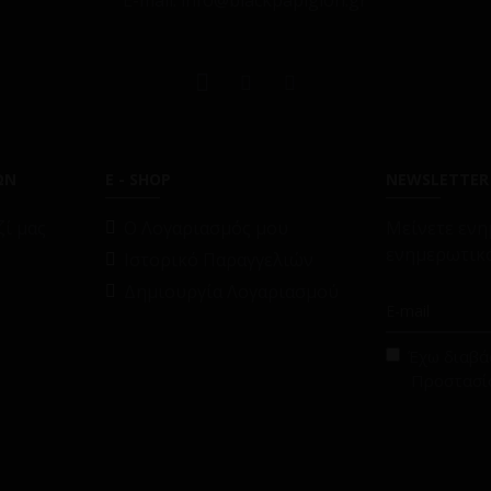
E-mail: info@blackpapigion.gr
ΩΝ
E - SHOP
NEWSLETTER
ί μας
O Λογαριασμός μου
Μείνετε ενη
ενημερωτικό
Ιστορικό Παραγγελιών
Δημιουργία Λογαριασμού
Έχω διαβάσ
Προστασί