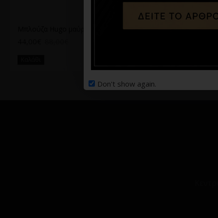
Μπλούζα Hugo μαύρη
44,00€
88,00€
Καλάθι
Don't show again.
Κεντρ