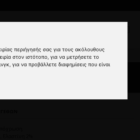
ειρίας περιήγησής σας για τους ακόλουθους
μπεζ
ειρία στον ιστότοπο
,
για να μετρήσετε το
ινγκ
,
για να προβάλλετε διαφημίσεις που είναι
ΕΓΕΘΏΝ
απόχρωση.
, Ελαστίνη 2%