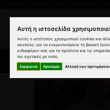
FACEBOOK
INSTAGRAM
YOUTUBE
ΕΠΙΚΟΙΝΩΝΙΑ
210 27
SHOP
DEALS
Αυτή η ιστοσελίδα χρησιμοποιεί
Αυτός ο ιστότοπος χρησιμοποιεί cookies και άλ
σκοπούς:
για να ενεργοποιήσετε τη βασική λειτ
ενδιαφέρον σας για τα προϊόντα και τις υπηρεσί
πιο σχετικές με εσάς
.
Συμφωνώ
Αρνούμαι
Αλλαγή των προτιμήσεώ