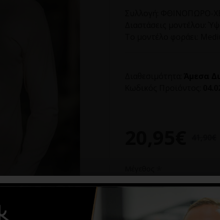
Συλλογή:
ΦΘΙΝΟΠΩΡΟ-ΧΕ
Διαστάσεις μοντέλου:
Ύψο
Το μοντέλο φοράει:
Med
Διαθεσιμότητα:
Άμεσα Δ
Κωδικός Προϊόντος:
04.0
20,95€
41,90€
Μέγεθος
L
XL
XXL
3XL