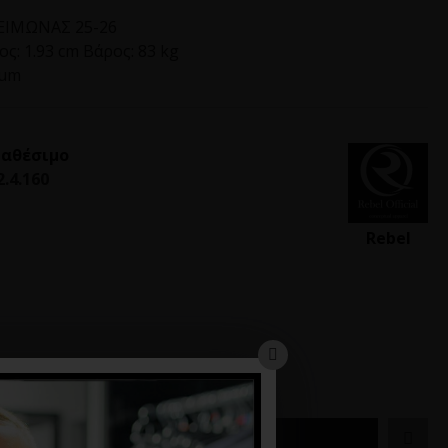
ΙΜΩΝΑΣ 25-26
ς: 1.93 cm Βάρος: 83 kg
ium
ιαθέσιμο
2.4.160
Rebel
ΚΑΛΆΘΙ