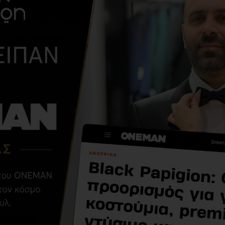
ΑΠΌ ΤΗΝ ΊΔΙΑ ΚΑΤΗΓΟΡΊ
Μπλούζα Artisti
Italiani μαύρο
24,95€
49,90€
ΣΧΕΤΙΚΆ ΠΡΟΪΌΝΤΑ
ΑΓΌΡΑΣΑΝ ΕΠΊΣΗΣ