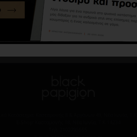
ικό Κατάστημα:
Κασταμονής 8 & Αργάνων 49, Νέα Ιωνία, Τ.Κ
E-Shop:
Κασταμονής 18, Νέα Ιωνία, Τ.Κ 14234
Τηλ:
2102795555