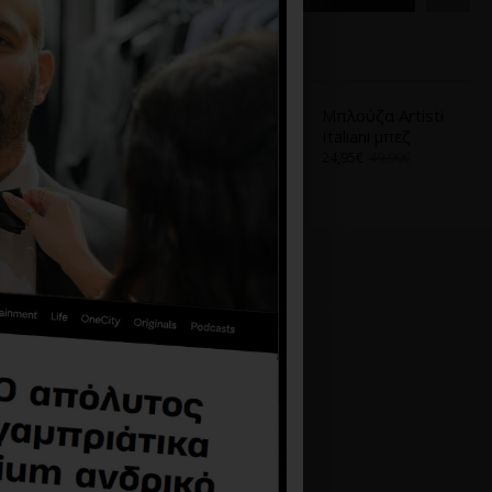
Α
ΑΠΌ ΤΟ ΊΔΙΟ BRAND
Μπλούζα Artisti
Μπλούζα Artisti
Italiani μπεζ
Italiani μπεζ
34,93€
49,90€
24,95€
49,90€