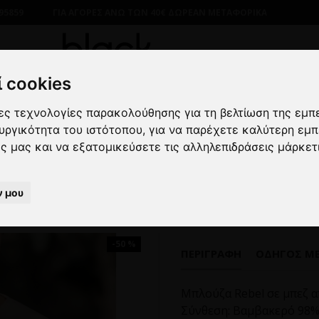
95859
ΓΙΑ ΑΓΟΡΕΣ ΑΝΩ ΤΩΝ 40€ ΔΩΡΕΑΝ ΜΕΤΑΦΟΡΙΚΑ
 cookies
λες τεχνολογίες παρακολούθησης για τη βελτίωση της εμπ
ΑΝΔΡΙΚΑ
ΜΠΛΟΥΖΕΣ
ΜΑΚΡΥΜΑΝΙΚΕΣ
Μπλούζα Rebel 
ουργικότητα του ιστότοπου
,
για να παρέχετε καλύτερη εμπ
ες μας και να εξατομικεύσετε τις αλληλεπιδράσεις μάρκετ
Μπλούζα Rebel μπεζ
ν μου
-50 %
ΠΕΡΙΓΡΑΦΉ
ΟΔΗΓΌΣ Μ
Μπλούζα Rebel σε μπεζ 
Σύνθεση: Βαμβακερό 98%