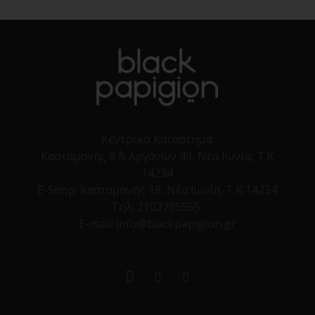
Κεντρικό Κατάστημα:
Κασταμονής 8 & Αργάνων 49, Νέα Ιωνία, Τ.Κ
14234
E-Shop:
Κασταμονής 18, Νέα Ιωνία, Τ.Κ 14234
Τηλ:
2102795555
E-mail: info@blackpapigion.gr