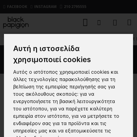
FACEBOOK
INSTAGRAM
210 2795555
ΑΝΔΡΙΚΑ
ΜΠΛΟΥΖΕΣ
ΚΟΝΤΟΜΑΝΙΚΕΣ
T-Shirt
Αυτή η ιστοσελίδα
T-Shirt Rebel άσπρο
χρησιμοποιεί cookies
Αυτός ο ιστότοπος χρησιμοποιεί cookies και
άλλες τεχνολογίες παρακολούθησης για τη
βελτίωση της εμπειρίας περιήγησής σας για
-67 %
τους ακόλουθους σκοπούς:
για να
ενεργοποιήσετε τη βασική λειτουργικότητα
του ιστότοπου
,
για να παρέχετε καλύτερη
εμπειρία στον ιστότοπο
,
για να μετρήσετε το
ενδιαφέρον σας για τα προϊόντα και τις
υπηρεσίες μας και να εξατομικεύσετε τις