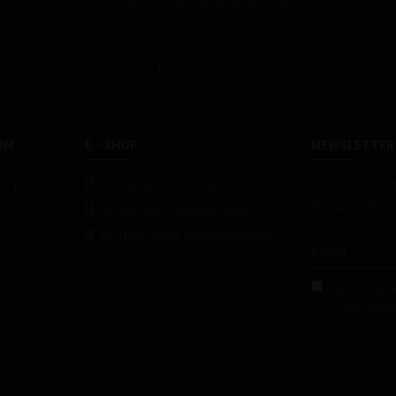
E-mail: info@blackpapigion.gr
ΩΝ
E - SHOP
NEWSLETTER
ί μας
O Λογαριασμός μου
Μείνετε ενη
ενημερωτικό
Ιστορικό Παραγγελιών
Δημιουργία Λογαριασμού
Έχω διαβάσ
Προστασί