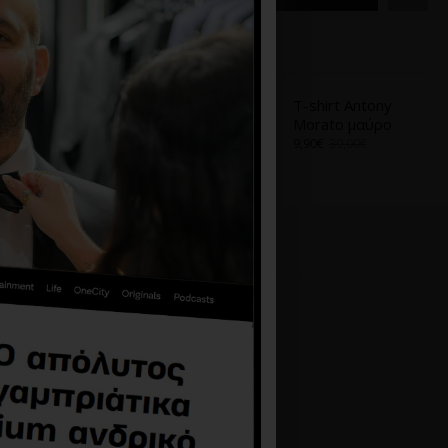
Α
ΑΠΌ ΤΟ ΊΔΙΟ BRAND
T-shirt Antony
T-shirt Antony
Morato Ασπρο
Morato μαύρο
9,90€
39,00€
9,90€
39,00€
-45 %