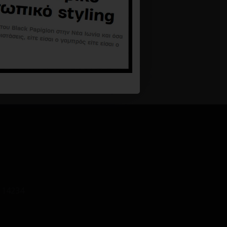
T-shirt Vittorio ταμπά
24,90€
44,90€
Καλάθι
 14234