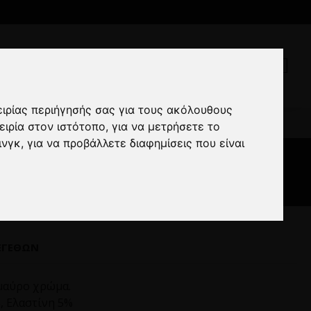
ειρίας περιήγησής σας για τους ακόλουθους
ld μαύρο
ειρία στον ιστότοπο
,
για να μετρήσετε το
ινγκ
,
για να προβάλλετε διαφημίσεις που είναι
ΕΓΕΘΏΝ
ε μαύρο χρώμα.
, Ελαστίνη 5%