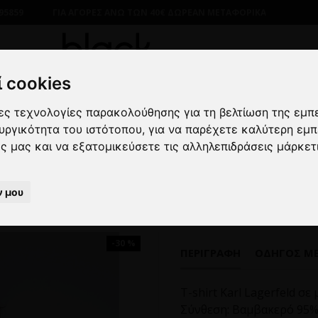
95859
ΓΙΑ ΑΓΟΡΕΣ ΑΝΩ ΤΩΝ 40€ ΔΩΡΕΑΝ ΜΕΤΑΦΟΡΙΚΑ
 cookies
λες τεχνολογίες παρακολούθησης για τη βελτίωση της εμπ
ΡΙΚΑ
ΜΠΛΟΥΖΕΣ
ΚΟΝΤΟΜΑΝΙΚΕΣ
T-shirt Karl Lagerfe
ουργικότητα του ιστότοπου
,
για να παρέχετε καλύτερη εμπ
ες μας και να εξατομικεύσετε τις αλληλεπιδράσεις μάρκετ
T-shirt Karl Lagerfeld μαύρο
ν μου
-30 %
ΠΕΡΙΓΡΑΦΉ
ΟΔΗΓΌΣ Μ
T-shirt Karl Lagerfeld σ
Σύνθεση: Βαμβακερό 95%