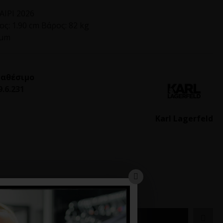
ΙΡΙ 2026
ς: 1.90 cm Βάρος: 82 kg
ium
ιαθέσιμο
9.6.231
Karl Lagerfeld
ΚΑΛΆΘΙ