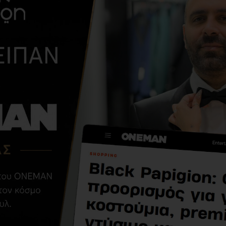
ΑΠΌ ΤΗΝ ΊΔΙΑ ΚΑΤΗΓΟΡΊ
T-shirt Antony
Morato άσπρο
9,90€
49,00€
ΣΧΕΤΙΚΆ ΠΡΟΪΌΝΤΑ
-45 %
-67 %