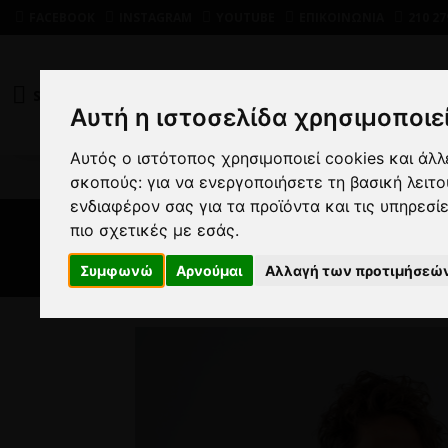
FACEBOOK
INSTAGRAM
YOUTUBE
ΕΠΙΚΟΙΝΩΝΙΑ
210 27
SHOP
DEALS
Αυτή η ιστοσελίδα χρησιμοποιεί
Αυτός ο ιστότοπος χρησιμοποιεί cookies και άλ
ΑΝΔ
σκοπούς:
για να ενεργοποιήσετε τη βασική λειτ
ενδιαφέρον σας για τα προϊόντα και τις υπηρεσί
πιο σχετικές με εσάς
.
Συμφωνώ
Αρνούμαι
Αλλαγή των προτιμήσεώ