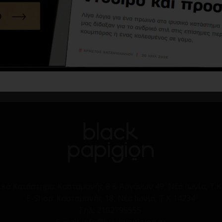
T-shirt Vittorio μπορντό
T-shirt Vittorio μωβ
24,90€
44,90€
14,00€
42,90€
Καλάθι
Καλάθι
ικό Κατάστημα:
Κασταμονής 8 & Αργάνων 49, Νέα Ιωνία, Τ.Κ
E-Shop:
Κασταμονής 18, Νέα Ιωνία, Τ.Κ 14234
Τηλ:
2102795555