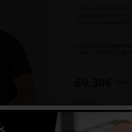
Συλλογή:
ΑΝΟΙΞΗ-ΚΑΛΟΚΑ
Διαστάσεις μοντέλου:
Ύψο
Το μοντέλο φοράει:
Med
Διαθεσιμότητα:
Άμεσα Δ
Κωδικός Προϊόντος:
02.1
69,30€
99,00€
Μέγεθος
S
M
L
XL