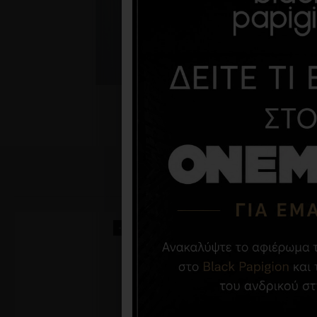
-73 %
-25 %