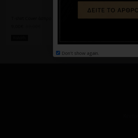
T-shirt Cover άσπρο
T-shirt Jack n Jones γαλάζιο
9,00€
33,00€
22,49€
29,99€
Καλάθι
Καλάθι
Don't show again.
Κεντρ