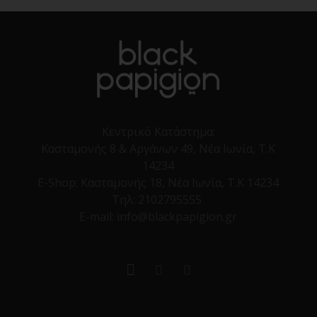
Κεντρικό Κατάστημα:
Κασταμονής 8 & Αργάνων 49, Νέα Ιωνία, Τ.Κ
14234
E-Shop:
Κασταμονής 18, Νέα Ιωνία, Τ.Κ 14234
Τηλ:
2102795555
E-mail: info@blackpapigion.gr