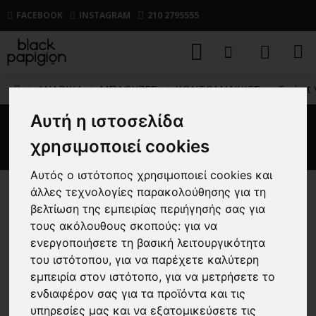
FACEBOOK
INSTAGRAM
210 2795555
ΑΝΔΡΙΚΑ
ΜΠΛΟΥΖΕΣ
ΚΟΝΤΟΜΑΝΙΚΕΣ
T-shirt 
Αυτή η ιστοσελίδα
T-shirt Vittorio μωβ
χρησιμοποιεί cookies
Αυτός ο ιστότοπος χρησιμοποιεί cookies και
άλλες τεχνολογίες παρακολούθησης για τη
-67 %
βελτίωση της εμπειρίας περιήγησής σας για
τους ακόλουθους σκοπούς:
για να
ενεργοποιήσετε τη βασική λειτουργικότητα
του ιστότοπου
,
για να παρέχετε καλύτερη
εμπειρία στον ιστότοπο
,
για να μετρήσετε το
ενδιαφέρον σας για τα προϊόντα και τις
υπηρεσίες μας και να εξατομικεύσετε τις