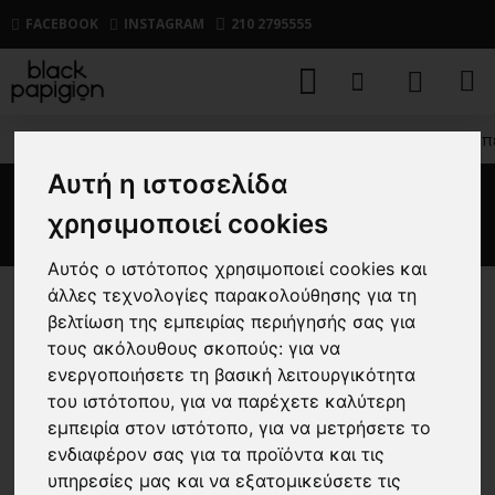
FACEBOOK
INSTAGRAM
210 2795555
ΑΝΔΡΙΚΑ
ΖΑΚΕΤΕΣ
CASUAL
Ζακέτα Emerson μπ
Αυτή η ιστοσελίδα
Ζακέτα Emerson μπεζ
χρησιμοποιεί cookies
Αυτός ο ιστότοπος χρησιμοποιεί cookies και
άλλες τεχνολογίες παρακολούθησης για τη
-40 %
βελτίωση της εμπειρίας περιήγησής σας για
τους ακόλουθους σκοπούς:
για να
ενεργοποιήσετε τη βασική λειτουργικότητα
του ιστότοπου
,
για να παρέχετε καλύτερη
εμπειρία στον ιστότοπο
,
για να μετρήσετε το
ενδιαφέρον σας για τα προϊόντα και τις
υπηρεσίες μας και να εξατομικεύσετε τις