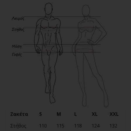
Ζακέτα
S
M
L
XL
XXL
Στήθος
110
115
118
124
132