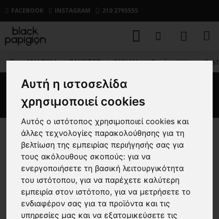
FACEBOOK
INSTAGRAM
210 2795555
ΑΝΔΡΙΚΑ
ΖΑΚΕΤΕΣ
CASUAL
Ζακέτα Vittorio Cast
Αυτή η ιστοσελίδα
Ζακέτα Vittorio Castello λαδί
χρησιμοποιεί cookies
Αυτός ο ιστότοπος χρησιμοποιεί cookies και
άλλες τεχνολογίες παρακολούθησης για τη
-35 %
βελτίωση της εμπειρίας περιήγησής σας για
τους ακόλουθους σκοπούς:
για να
ενεργοποιήσετε τη βασική λειτουργικότητα
του ιστότοπου
,
για να παρέχετε καλύτερη
εμπειρία στον ιστότοπο
,
για να μετρήσετε το
ενδιαφέρον σας για τα προϊόντα και τις
υπηρεσίες μας και να εξατομικεύσετε τις