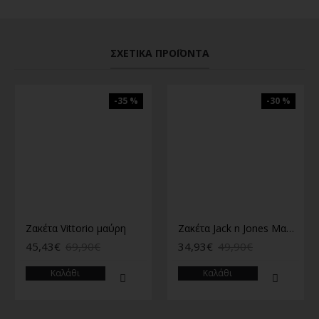
ΣΧΕΤΙΚΆ ΠΡΟΪΌΝΤΑ
-35 %
-30 %
Ζακέτα Vittorio μαύρη
Ζακέτα Jack n Jones Μαύρη
45,43€
69,90€
34,93€
49,90€
Καλάθι
Καλάθι