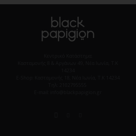
Κεντρικό Κατάστημα:
Κασταμονής 8 & Αργάνων 49, Νέα Ιωνία, Τ.Κ
14234
E-Shop:
Κασταμονής 18, Νέα Ιωνία, Τ.Κ 14234
Τηλ:
2102795555
E-mail: info@blackpapigion.gr