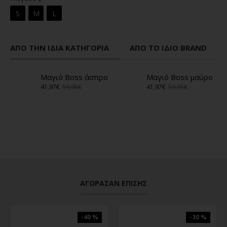
S
M
L
ΑΠΌ ΤΗΝ ΊΔΙΑ ΚΑΤΗΓΟΡΊΑ
ΑΠΌ ΤΟ ΊΔΙΟ BRAND
Μαγιό Boss άσπρο
Μαγιό Boss μαύρο
41,97€
59,95€
41,97€
59,95€
ΑΓΌΡΑΣΑΝ ΕΠΊΣΗΣ
-40 %
-30 %