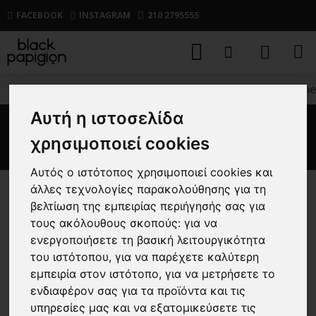
FACEBOOK
INSTAGRAM
210 2795555
ΑΝΔΡΙΚΑ
ΒΕΡΜΟΥΔΕΣ
ΜΑΓΙΟ
Μαγιό Jack n Jone
Αυτή η ιστοσελίδα
Μαγιό Jack n Jones γκρι
χρησιμοποιεί cookies
Αυτός ο ιστότοπος χρησιμοποιεί cookies και
άλλες τεχνολογίες παρακολούθησης για τη
-40 %
βελτίωση της εμπειρίας περιήγησής σας για
τους ακόλουθους σκοπούς:
για να
ενεργοποιήσετε τη βασική λειτουργικότητα
του ιστότοπου
,
για να παρέχετε καλύτερη
εμπειρία στον ιστότοπο
,
για να μετρήσετε το
ενδιαφέρον σας για τα προϊόντα και τις
υπηρεσίες μας και να εξατομικεύσετε τις