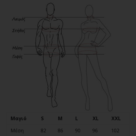
Μαγιό
S
M
L
XL
XXL
Μέση
82
86
90
96
102