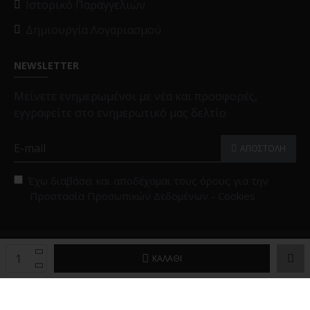
Ιστορικό Παραγγελιών
Δημιουργία Λογαριασμού
NEWSLETTER
Μείνετε ενημερωμένοι με νέα και προσφορές,
εγγραφείτε στο ενημερωτικό μας δελτίο
ΑΠΟΣΤΟΛΗ
Έχω διαβάσει και αποδέχομαι τους όρους για την
Προστασία Προσωπικών Δεδομένων - Cookies
Copyright © 2025, Black Papigion |
Επιλογές Cookies
ΚΑΛΆΘΙ
Powered by
Brandex Hellas
™