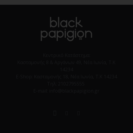
Κεντρικό Κατάστημα:
Κασταμονής 8 & Αργάνων 49, Νέα Ιωνία, Τ.Κ
14234
E-Shop:
Κασταμονής 18, Νέα Ιωνία, Τ.Κ 14234
Τηλ:
2102795555
E-mail: info@blackpapigion.gr