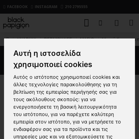
FACEBOOK
INSTAGRAM
210 2795555
ΑΝΔΡΙΚΑ
ΒΕΡΜΟΥΔΕΣ
ΜΑΓΙΟ
Μαγιό Emerson 
Αυτή η ιστοσελίδα
Μαγιό Emerson πράσινο
χρησιμοποιεί cookies
Αυτός ο ιστότοπος χρησιμοποιεί cookies και
άλλες τεχνολογίες παρακολούθησης για τη
-30 %
βελτίωση της εμπειρίας περιήγησής σας για
τους ακόλουθους σκοπούς:
για να
ενεργοποιήσετε τη βασική λειτουργικότητα
του ιστότοπου
,
για να παρέχετε καλύτερη
εμπειρία στον ιστότοπο
,
για να μετρήσετε το
ενδιαφέρον σας για τα προϊόντα και τις
υπηρεσίες μας και να εξατομικεύσετε τις