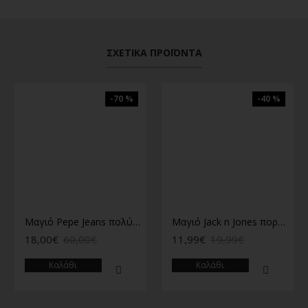
ΣΧΕΤΙΚΆ ΠΡΟΪΌΝΤΑ
-70 %
-40 %
Μαγιό Pepe Jeans πολύχρωμο
Μαγιό Jack n Jones πορτοκαλί
18,00€
60,00€
11,99€
19,99€
Καλάθι
Καλάθι