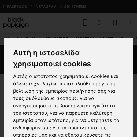
FACEBOOK
INSTAGRAM
210 2795555
ΑΝΔΡΙΚΑ
ΜΠΛΟΥΖΕΣ
ΚΟΝΤΟΜΑΝΙΚΕΣ
T-shirt
Αυτή η ιστοσελίδα
T-shirt Tommy Jeans γαλάζιο
χρησιμοποιεί cookies
Αυτός ο ιστότοπος χρησιμοποιεί cookies και
άλλες τεχνολογίες παρακολούθησης για τη
-50 %
βελτίωση της εμπειρίας περιήγησής σας για
τους ακόλουθους σκοπούς:
για να
ενεργοποιήσετε τη βασική λειτουργικότητα
του ιστότοπου
,
για να παρέχετε καλύτερη
εμπειρία στον ιστότοπο
,
για να μετρήσετε το
ενδιαφέρον σας για τα προϊόντα και τις
υπηρεσίες μας και να εξατομικεύσετε τις