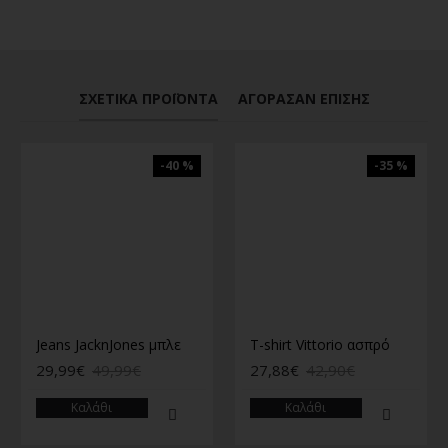
ΣΧΕΤΙΚΆ ΠΡΟΪΌΝΤΑ
ΑΓΌΡΑΣΑΝ ΕΠΊΣΗΣ
-40 %
-35 %
Jeans JacknJones μπλε
T-shirt Vittorio ασπρό
29,99€
49,99€
27,88€
42,90€
Καλάθι
Καλάθι