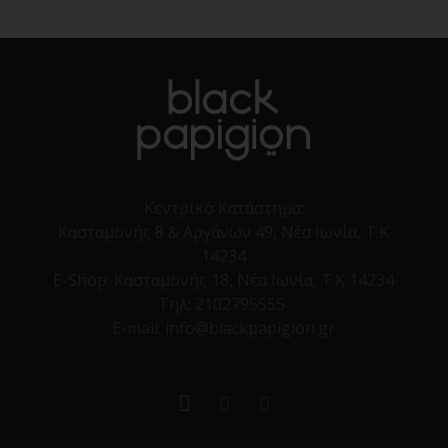
Κεντρικό Κατάστημα:
Κασταμονής 8 & Αργάνων 49, Νέα Ιωνία, Τ.Κ
14234
E-Shop:
Κασταμονής 18, Νέα Ιωνία, Τ.Κ 14234
Τηλ:
2102795555
E-mail: info@blackpapigion.gr