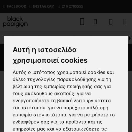
FACEBOOK
INSTAGRAM
210 2795555
ΑΝΔΡΙΚΑ
ΠΑΝΤΕΛΟΝΙΑ
ΤΖΙΝ
Jeans JacknJones 
Αυτή η ιστοσελίδα
Jeans JacknJones μπλε
χρησιμοποιεί cookies
Αυτός ο ιστότοπος χρησιμοποιεί cookies και
άλλες τεχνολογίες παρακολούθησης για τη
-40 %
βελτίωση της εμπειρίας περιήγησής σας για
τους ακόλουθους σκοπούς:
για να
ενεργοποιήσετε τη βασική λειτουργικότητα
του ιστότοπου
,
για να παρέχετε καλύτερη
εμπειρία στον ιστότοπο
,
για να μετρήσετε το
ενδιαφέρον σας για τα προϊόντα και τις
υπηρεσίες μας και να εξατομικεύσετε τις