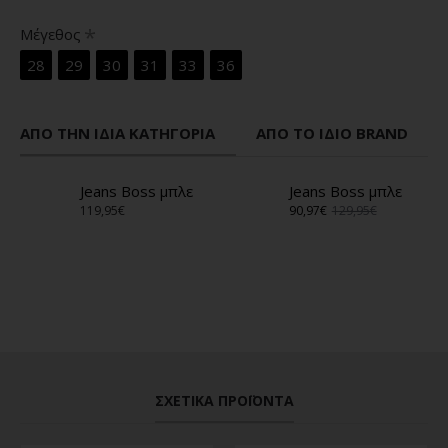
Μέγεθος
28
29
30
31
33
36
ΑΠΌ ΤΗΝ ΊΔΙΑ ΚΑΤΗΓΟΡΊΑ
ΑΠΌ ΤΟ ΊΔΙΟ BRAND
Jeans Boss μπλε
Jeans Boss μπλε
119,95€
90,97€
129,95€
ΣΧΕΤΙΚΆ ΠΡΟΪΌΝΤΑ