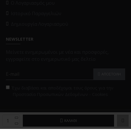
O Λογαριασμός μου
Ιστορικό Παραγγελιών
Δημιουργία Λογαριασμού
NEWSLETTER
Μείνετε ενημερωμένοι με νέα και προσφορές,
εγγραφείτε στο ενημερωτικό μας δελτίο
ΑΠΟΣΤΟΛΗ
Έχω διαβάσει και αποδέχομαι τους όρους για την
Προστασία Προσωπικών Δεδομένων - Cookies
Copyright © 2025, Black Papigion |
Επιλογές Cookies
ΚΑΛΆΘΙ
Powered by
Brandex Hellas
™