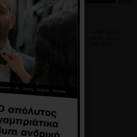
Α
ΑΠΌ ΤΟ ΊΔΙΟ BRAND
T-shirt Antony
T-shirt Antony
Morato Ασπρο
Morato μαύρο
9,90€
39,00€
9,90€
39,00€