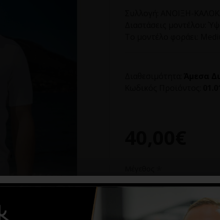
Συλλογή:
ΑΝΟΙΞΗ-ΚΑΛΟΚΑ
Διαστάσεις μοντέλου:
Ύψο
Το μοντέλο φοράει:
Med
Διαθεσιμότητα:
Άμεσα Δ
Κωδικός Προϊόντος:
01.0
40,00€
Μέγεθος
XXL