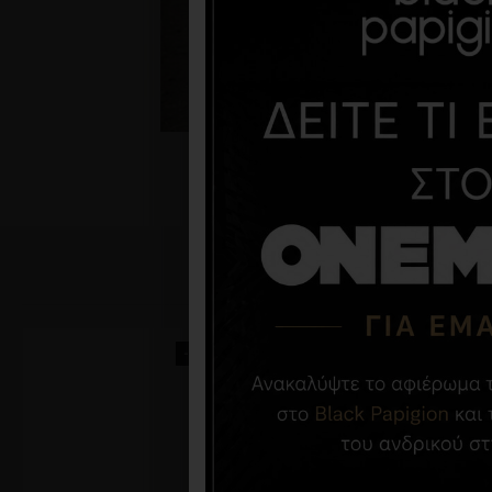
-50 %
-45 %