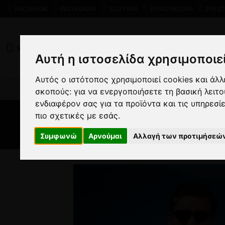
FACEBOOK
INSTAGRAM
YOUTUBE
ΕΠΙΚΟΙΝΩΝΙΑ
210 27
SHOP
DEALS
Αυτή η ιστοσελίδα χρησιμοποιεί
Αυτός ο ιστότοπος χρησιμοποιεί cookies και άλ
Α
σκοπούς:
για να ενεργοποιήσετε τη βασική λειτ
ενδιαφέρον σας για τα προϊόντα και τις υπηρεσί
πιο σχετικές με εσάς
.
Συμφωνώ
Αρνούμαι
Αλλαγή των προτιμήσεώ