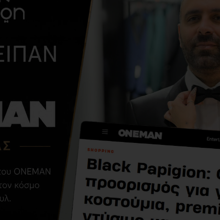
ΑΠΌ ΤΗΝ ΊΔΙΑ ΚΑΤΗΓΟΡΊ
T-shirt Antony
Morato άσπρο
9,90€
49,00€
ΣΧΕΤΙΚΆ ΠΡΟΪΌΝΤΑ
-45 %
-30 %