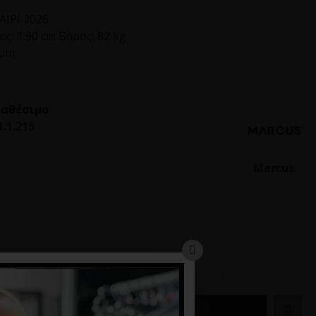
ΙΡΙ 2026
ς: 1.90 cm Βάρος: 82 kg
ium
ιαθέσιμο
1.1.215
Marcus
ΚΑΛΆΘΙ