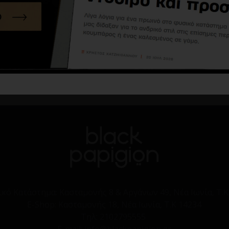
T-shirt Vittorio πράσινο
T-shirt Tommy Jeans μπλε
24,90€
44,90€
21,63€
30,90€
Καλάθι
Καλάθι
ικό Κατάστημα:
Κασταμονής 8 & Αργάνων 49, Νέα Ιωνία, Τ.Κ
E-Shop:
Κασταμονής 18, Νέα Ιωνία, Τ.Κ 14234
Τηλ:
2102795555