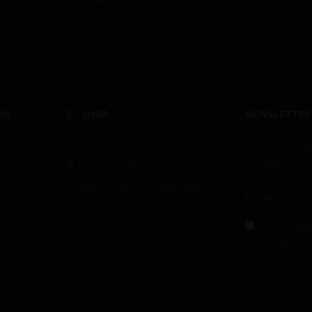
E-mail: info@blackpapigion.gr
ΩΝ
E - SHOP
NEWSLETTER
ί μας
O Λογαριασμός μου
Μείνετε ενη
ενημερωτικό
Ιστορικό Παραγγελιών
Δημιουργία Λογαριασμού
Έχω διαβάσ
Προστασί