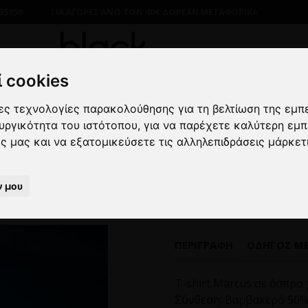
95859
ΓΙΑ ΑΓΟΡΕΣ ΑΝΩ ΤΩΝ 40€ ΔΩΡΕΑΝ ΜΕΤΑΦΟΡΙΚΑ
 cookies
λες τεχνολογίες παρακολούθησης για τη βελτίωση της εμπ
ΝΔΡΙΚΑ
ΜΠΛΟΥΖΕΣ
ΚΟΝΤΟΜΑΝΙΚΕΣ
T-shirt Marcus 
ουργικότητα του ιστότοπου
,
για να παρέχετε καλύτερη εμπ
ες μας και να εξατομικεύσετε τις αλληλεπιδράσεις μάρκετ
T-shirt Marcus άσπρο
ν μου
ΠΕΡΙΓΡΑΦΉ
ΟΔΗΓΌΣ Μ
T-shirt Marcus σε άσπρο
Σύνθεση: Βαμβακερό 50%