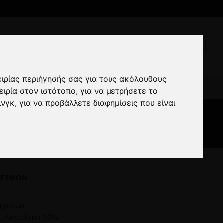
ειρίας περιήγησής σας για τους ακόλουθους
άσπρο
ειρία στον ιστότοπο
,
για να μετρήσετε το
ινγκ
,
για να προβάλλετε διαφημίσεις που είναι
ΕΓΕΘΏΝ
 χρώμα.
, Ακρυλικό 50%