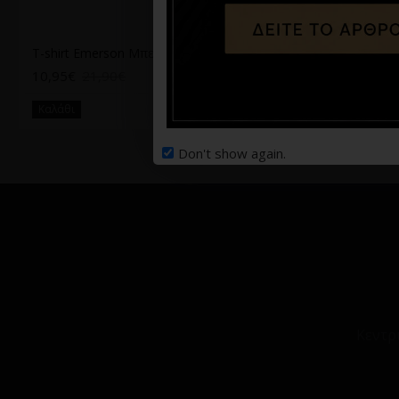
T-shirt Emerson Μπεζ
T-shirt Vittorio άσπρο
10,95€
21,90€
24,90€
44,90€
Καλάθι
Καλάθι
Don't show again.
Κεντρ