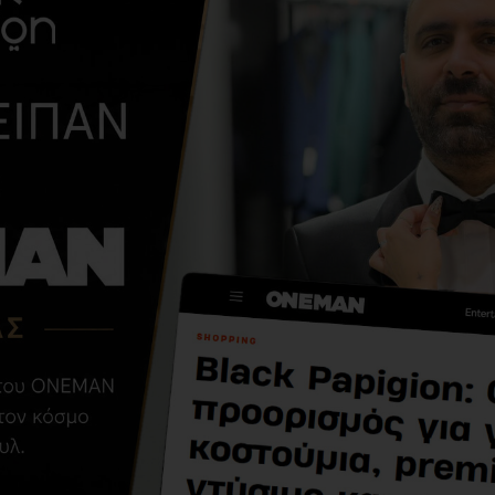
ΑΠΌ ΤΗΝ ΊΔΙΑ ΚΑΤΗΓΟΡΊ
Ζακέτα Emerson
μπλε
29,94€
49,90€
ΣΧΕΤΙΚΆ ΠΡΟΪΌΝΤΑ