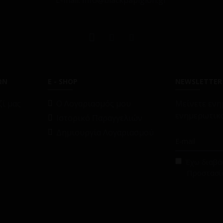
E-mail: info@blackpapigion.gr
ΩΝ
E - SHOP
NEWSLETTER
ί μας
O Λογαριασμός μου
Μείνετε ενη
ενημερωτικό
Ιστορικό Παραγγελιών
Δημιουργία Λογαριασμού
Έχω διαβάσ
Προστασί