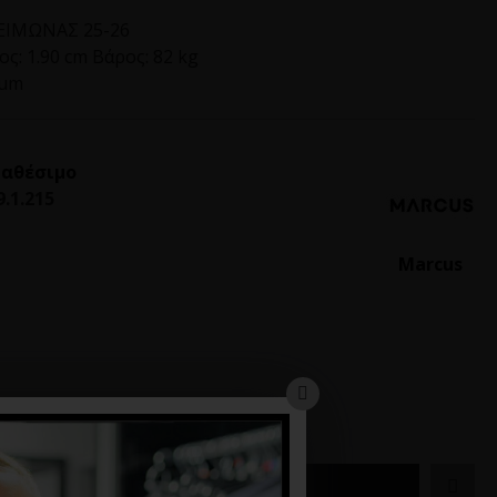
ΙΜΩΝΑΣ 25-26
ς: 1.90 cm Βάρος: 82 kg
ium
ιαθέσιμο
9.1.215
Marcus
ΚΑΛΆΘΙ