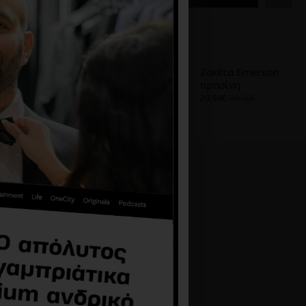
Α
ΑΠΌ ΤΟ ΊΔΙΟ BRAND
Ζακέτα Emerson
Ζακέτα Emerson
μπορντό
πρασίνη
29,94€
49,90€
29,94€
49,90€