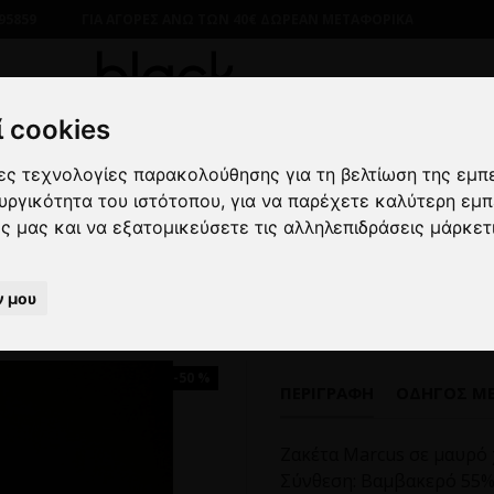
95859
ΓΙΑ ΑΓΟΡΕΣ ΑΝΩ ΤΩΝ 40€ ΔΩΡΕΑΝ ΜΕΤΑΦΟΡΙΚΑ
 cookies
λες τεχνολογίες παρακολούθησης για τη βελτίωση της εμπ
ΑΝΔΡΙΚΑ
ΖΑΚΕΤΕΣ
ΦΟΥΤΕΡ
Ζακέτα Marcus μαυρό
ουργικότητα του ιστότοπου
,
για να παρέχετε καλύτερη εμπ
ες μας και να εξατομικεύσετε τις αλληλεπιδράσεις μάρκετ
Ζακέτα Marcus μαυρό
ν μου
-50 %
ΠΕΡΙΓΡΑΦΉ
ΟΔΗΓΌΣ Μ
Ζακέτα Marcus σε μαυρό
Σύνθεση: Βαμβακερό 55%