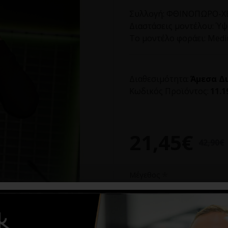
Συλλογή:
ΦΘΙΝΟΠΩΡΟ-ΧΕ
Διαστάσεις μοντέλου:
Ύψο
Το μοντέλο φοράει:
Med
Διαθεσιμότητα:
Άμεσα Δ
Κωδικός Προϊόντος:
11.1
21,45€
42,90€
Μέγεθος
M
L
XL
XXL