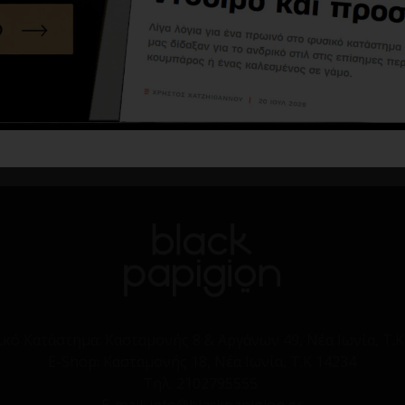
ικό Κατάστημα:
Κασταμονής 8 & Αργάνων 49, Νέα Ιωνία, Τ.Κ
E-Shop:
Κασταμονής 18, Νέα Ιωνία, Τ.Κ 14234
Τηλ:
2102795555