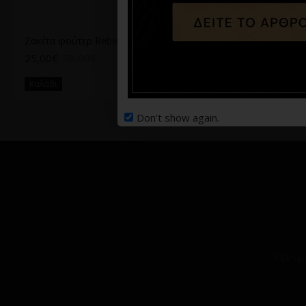
Ζακέτα φούτερ Rebel Μαύρη
Ζακέτα Marcus μπλε
25,00€
78,90€
21,45€
42,90€
Καλάθι
Καλάθι
Don't show again.
Κεντρ