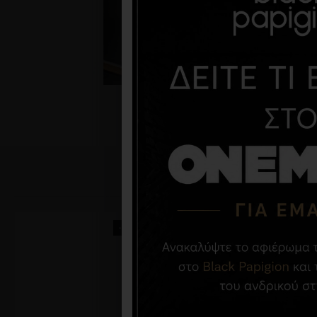
-68 %
-50 %