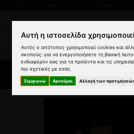
FACEBOOK
INSTAGRAM
YOUTUBE
ΕΠΙΚΟΙΝΩΝΙΑ
210 27
SHOP
DEALS
Αυτή η ιστοσελίδα χρησιμοποιεί
Αυτός ο ιστότοπος χρησιμοποιεί cookies και άλ
σκοπούς:
για να ενεργοποιήσετε τη βασική λειτ
ενδιαφέρον σας για τα προϊόντα και τις υπηρεσί
πιο σχετικές με εσάς
.
Συμφωνώ
Αρνούμαι
Αλλαγή των προτιμήσεώ