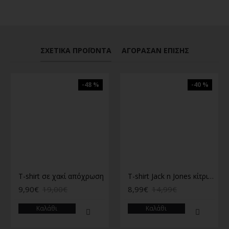
ΣΧΕΤΙΚΆ ΠΡΟΪΌΝΤΑ
ΑΓΌΡΑΣΑΝ ΕΠΊΣΗΣ
-48 %
-40 %
T-shirt σε χακί απόχρωση
T-shirt Jack n Jones κίτρινο
9,90€
19,00€
8,99€
14,99€
Καλάθι
Καλάθι