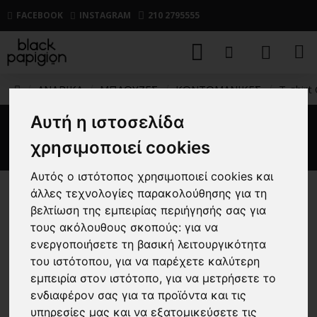
FACEBOOK
INSTAGRAM
210 2795555
ΑΝΔΡΙΚΑ
ΜΠΛΟΥΖΕΣ
ΚΟΝΤΟΜΑΝΙΚΕΣ
T-shirt 
Αυτή η ιστοσελίδα
T-shirt Calvin Klein γκρι
χρησιμοποιεί cookies
Αυτός ο ιστότοπος χρησιμοποιεί cookies και
άλλες τεχνολογίες παρακολούθησης για τη
-40 %
βελτίωση της εμπειρίας περιήγησής σας για
τους ακόλουθους σκοπούς:
για να
ενεργοποιήσετε τη βασική λειτουργικότητα
του ιστότοπου
,
για να παρέχετε καλύτερη
εμπειρία στον ιστότοπο
,
για να μετρήσετε το
ενδιαφέρον σας για τα προϊόντα και τις
υπηρεσίες μας και να εξατομικεύσετε τις