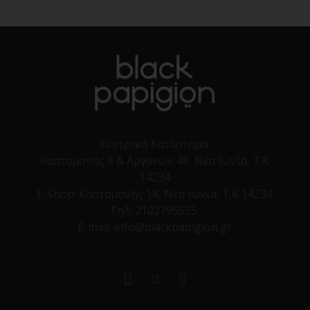
Κεντρικό Κατάστημα:
Κασταμονής 8 & Αργάνων 49, Νέα Ιωνία, Τ.Κ
14234
E-Shop:
Κασταμονής 18, Νέα Ιωνία, Τ.Κ 14234
Τηλ:
2102795555
E-mail: info@blackpapigion.gr