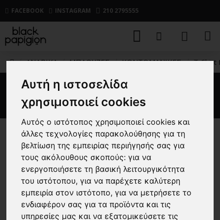
FACEBOOK
INSTAGRAM
210 2795555
ΑΝΔΡΙΚΑ
ΜΠΛΟΥΖΕΣ
ΚΟΝΤΟΜΑΝΙΚΕΣ
T-Shirt
Αυτή η ιστοσελίδα
T-Shirt Boss μπεζ
χρησιμοποιεί cookies
Αυτός ο ιστότοπος χρησιμοποιεί cookies και
άλλες τεχνολογίες παρακολούθησης για τη
-30 %
βελτίωση της εμπειρίας περιήγησής σας για
τους ακόλουθους σκοπούς:
για να
ενεργοποιήσετε τη βασική λειτουργικότητα
του ιστότοπου
,
για να παρέχετε καλύτερη
εμπειρία στον ιστότοπο
,
για να μετρήσετε το
ενδιαφέρον σας για τα προϊόντα και τις
υπηρεσίες μας και να εξατομικεύσετε τις