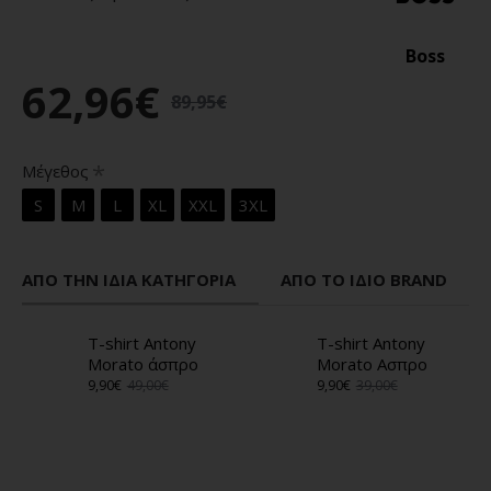
Boss
62,96€
89,95€
Μέγεθος
S
M
L
XL
XXL
3XL
ΑΠΌ ΤΗΝ ΊΔΙΑ ΚΑΤΗΓΟΡΊΑ
ΑΠΌ ΤΟ ΊΔΙΟ BRAND
T-shirt Antony
T-shirt Antony
Morato άσπρο
Morato Ασπρο
9,90€
49,00€
9,90€
39,00€