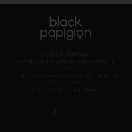
Κεντρικό Κατάστημα:
Κασταμονής 8 & Αργάνων 49, Νέα Ιωνία, Τ.Κ
14234
E-Shop:
Κασταμονής 18, Νέα Ιωνία, Τ.Κ 14234
Τηλ:
2102795555
E-mail: info@blackpapigion.gr