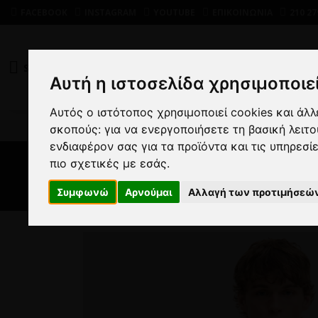
FACEBOOK
INSTAGRAM
YOUTUBE
ΕΠΙΚΟΙΝΩΝΙΑ
210 27
SHOP
DEALS
Αυτή η ιστοσελίδα χρησιμοποιεί
Αυτός ο ιστότοπος χρησιμοποιεί cookies και άλ
ΑΝ
σκοπούς:
για να ενεργοποιήσετε τη βασική λειτ
ενδιαφέρον σας για τα προϊόντα και τις υπηρεσί
πιο σχετικές με εσάς
.
Συμφωνώ
Αρνούμαι
Αλλαγή των προτιμήσεώ