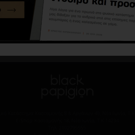
Μπουφάν Hugo κόκκινο
Μουφάν Vittorio Treviso μαύρο
137,50€
275,00€
59,00€
99,00€
Καλάθι
Καλάθι
ικό Κατάστημα:
Κασταμονής 8 & Αργάνων 49, Νέα Ιωνία, Τ.Κ
E-Shop:
Κασταμονής 18, Νέα Ιωνία, Τ.Κ 14234
Τηλ:
2102795555