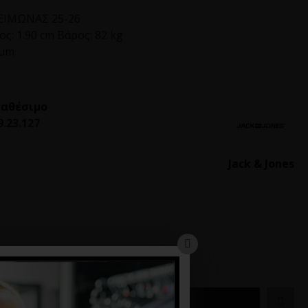
ΙΜΩΝΑΣ 25-26
ς: 1.90 cm Βάρος: 82 kg
ium
ιαθέσιμο
9.23.127
Jack & Jones
ΚΑΛΆΘΙ