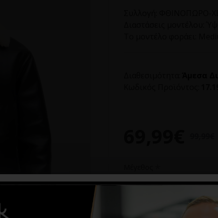
Συλλογή:
ΦΘΙΝΟΠΩΡΟ-ΧΕ
Διαστάσεις μοντέλου:
Ύψο
Το μοντέλο φοράει:
Med
Διαθεσιμότητα:
Άμεσα Δ
Κωδικός Προϊόντος:
17.1
69,99€
99,99€
Μέγεθος
M
L
XL
XXL