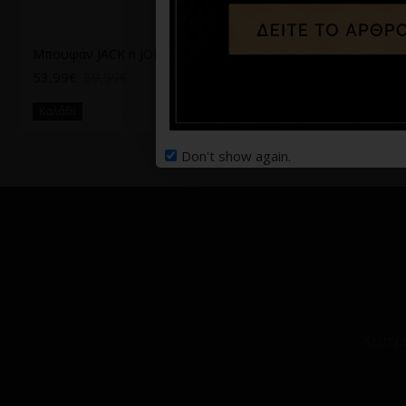
Μπουφάν JACK n JONES καφέ
Μπουφάν JACK&JONES Χακί
53,99€
59,99€
27,99€
69,99€
Καλάθι
Καλάθι
Don't show again.
Κεντρ