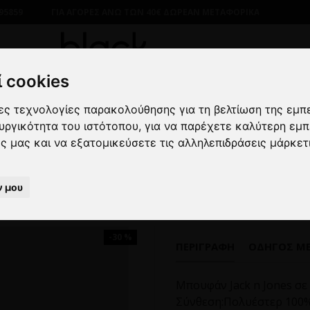
95859
ΓΙΑ ΑΓΟΡΕΣ ΑΝΩ ΤΩΝ 40€ ΔΩΡΕΑΝ ΜΕΤΑΦΟΡΙΚΑ
 cookies
λες τεχνολογίες παρακολούθησης για τη βελτίωση της εμπ
ΔΡΙΚΑ
ΠΑΝΩΦΟΡΙΑ
ΜΠΟΥΦΑΝ
Μπουφάν Jack n Jones
ουργικότητα του ιστότοπου
,
για να παρέχετε καλύτερη εμπ
ες μας και να εξατομικεύσετε τις αλληλεπιδράσεις μάρκετ
Μπουφάν Jack n Jones μαύρο
ν μου
-30 %
ΠΕΡΙΓΡΑΦΉ
ΟΔΗΓΌΣ Μ
Μπουφάν Jack n Jones σε
Σύνθεση:Πολυέστερ 100