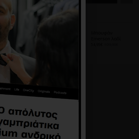
Α
ΑΠΌ ΤΟ ΊΔΙΟ BRAND
Μπουφάν Calvin
Μπουφάν
Klein μαύρο
Emerson λαδί
124,14€
206,90€
54,95€
109,90€