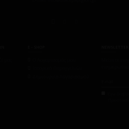
E-mail: info@blackpapigion.gr
ΩΝ
E - SHOP
NEWSLETTER
ί μας
O Λογαριασμός μου
Μείνετε ενη
ενημερωτικό
Ιστορικό Παραγγελιών
Δημιουργία Λογαριασμού
Έχω διαβάσ
Προστασί