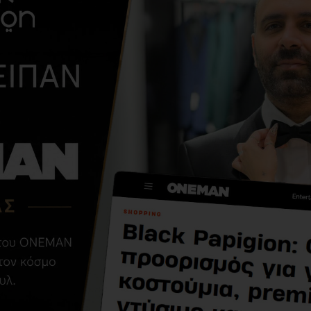
ΑΠΌ ΤΗΝ ΊΔΙΑ ΚΑΤΗΓΟΡΊ
Μουφάν Vittorio
Treviso μαύρο
59,00€
99,00€
ΣΧΕΤΙΚΆ ΠΡΟΪΌΝΤΑ
-50 %
-40 %