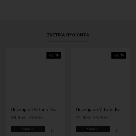
ΣΧΕΤΙΚΆ ΠΡΟΪΌΝΤΑ
-50 %
-30 %
Πουκαμίσα Vittorio Damiano stone
Πουκάμισο Vittorio Bologni μπεζ
39,95€
79,90€
41,93€
59,90€
Καλάθι
Καλάθι