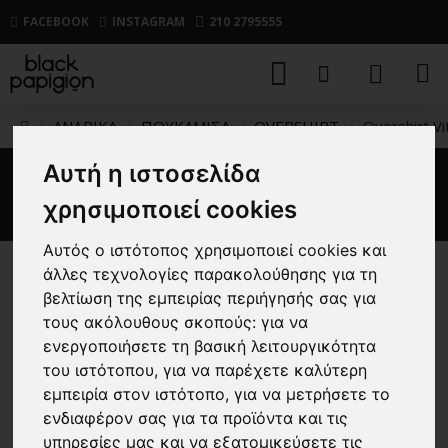
FACEBOOK
INSTAGRAM
210 2795555
ΑΝΔΡΙΚΑ
ΠΟΥΚΑΜΙΣΑ
OVERSHIRT
Overshirt Vi
Αυτή η ιστοσελίδα
Overshirt Vittorio μαύρο
χρησιμοποιεί cookies
Αυτός ο ιστότοπος χρησιμοποιεί cookies και
άλλες τεχνολογίες παρακολούθησης για τη
-51 %
βελτίωση της εμπειρίας περιήγησής σας για
τους ακόλουθους σκοπούς:
για να
ενεργοποιήσετε τη βασική λειτουργικότητα
του ιστότοπου
,
για να παρέχετε καλύτερη
εμπειρία στον ιστότοπο
,
για να μετρήσετε το
ενδιαφέρον σας για τα προϊόντα και τις
υπηρεσίες μας και να εξατομικεύσετε τις