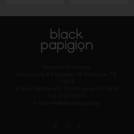
Κεντρικό Κατάστημα:
Κασταμονής 8 & Αργάνων 49, Νέα Ιωνία, Τ.Κ
14234
E-Shop:
Κασταμονής 18, Νέα Ιωνία, Τ.Κ 14234
Τηλ:
2102795555
E-mail: info@blackpapigion.gr