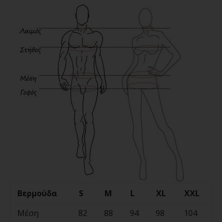
Βερμούδα
S
M
L
XL
XXL
Μέση
82
88
94
98
104