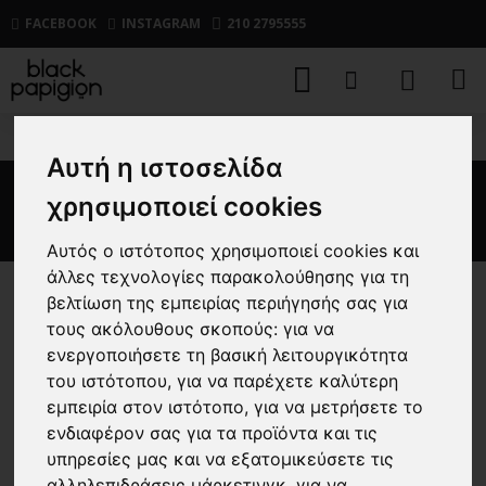
FACEBOOK
INSTAGRAM
210 2795555
Βερμούδα Jack n Jones μπλε
Αυτή η ιστοσελίδα
Βερμούδα Jack n Jones μπλε
χρησιμοποιεί cookies
Αυτός ο ιστότοπος χρησιμοποιεί cookies και
άλλες τεχνολογίες παρακολούθησης για τη
βελτίωση της εμπειρίας περιήγησής σας για
τους ακόλουθους σκοπούς:
για να
ενεργοποιήσετε τη βασική λειτουργικότητα
του ιστότοπου
,
για να παρέχετε καλύτερη
εμπειρία στον ιστότοπο
,
για να μετρήσετε το
ενδιαφέρον σας για τα προϊόντα και τις
υπηρεσίες μας και να εξατομικεύσετε τις
αλληλεπιδράσεις μάρκετινγκ
,
για να