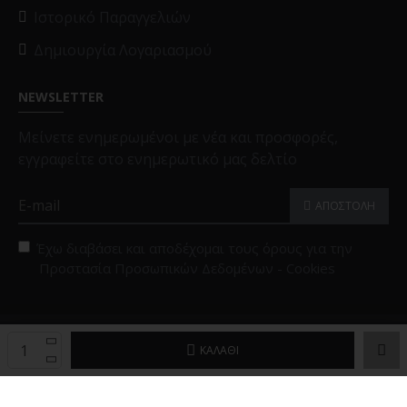
Ιστορικό Παραγγελιών
Δημιουργία Λογαριασμού
NEWSLETTER
Μείνετε ενημερωμένοι με νέα και προσφορές,
εγγραφείτε στο ενημερωτικό μας δελτίο
ΑΠΟΣΤΟΛΗ
Έχω διαβάσει και αποδέχομαι τους όρους για την
Προστασία Προσωπικών Δεδομένων - Cookies
Copyright © 2025, Black Papigion |
Επιλογές Cookies
ΚΑΛΆΘΙ
Powered by
Brandex Hellas
™