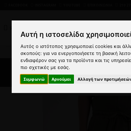
FACEBOOK
INSTAGRAM
YOUTUBE
ΕΠΙΚΟΙΝΩΝΙΑ
210 27
SHOP
DEALS
Αυτή η ιστοσελίδα χρησιμοποιεί
Αυτός ο ιστότοπος χρησιμοποιεί cookies και άλ
ΑΝΔΡ
σκοπούς:
για να ενεργοποιήσετε τη βασική λειτ
ενδιαφέρον σας για τα προϊόντα και τις υπηρεσί
πιο σχετικές με εσάς
.
Συμφωνώ
Αρνούμαι
Αλλαγή των προτιμήσεώ