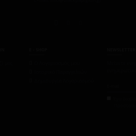
E-mail: info@blackpapigion.gr
ΩΝ
E - SHOP
NEWSLETTER
ί μας
O Λογαριασμός μου
Μείνετε ενη
ενημερωτικό
Ιστορικό Παραγγελιών
Δημιουργία Λογαριασμού
Έχω διαβάσ
Προστασί