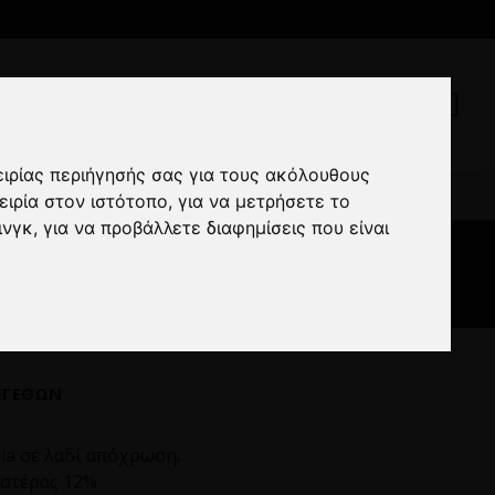
ειρίας περιήγησής σας για τους ακόλουθους
ezzia λαδί
ειρία στον ιστότοπο
,
για να μετρήσετε το
ινγκ
,
για να προβάλλετε διαφημίσεις που είναι
ί
ΕΓΕΘΏΝ
zia σε λαδί απόχρωση.
εστέρας 12%