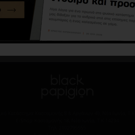
Βερμούδα Jack n Jones γκρι
Βερμούδα cargo μπλε
20,99€
34,99€
25,00€
Καλάθι
Καλάθι
ικό Κατάστημα:
Κασταμονής 8 & Αργάνων 49, Νέα Ιωνία, Τ.Κ
E-Shop:
Κασταμονής 18, Νέα Ιωνία, Τ.Κ 14234
Τηλ:
2102795555