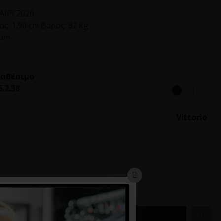
ΙΡΙ 2026
ς: 1.90 cm Βάρος: 82 kg
ium
ιαθέσιμο
6.2.38
Vittorio
ΚΑΛΆΘΙ