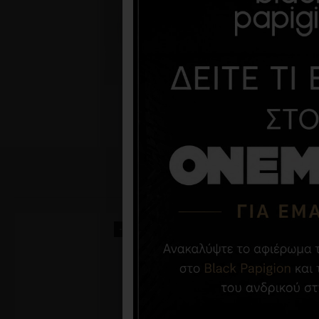
-31 %
-40 %