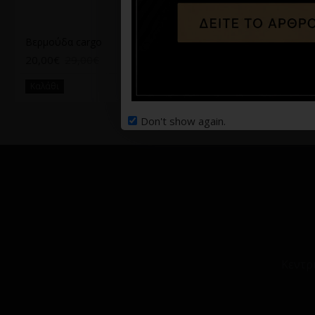
Βερμούδα cargo
Βερμούδα Jack n Jones Γκρι
20,00€
29,00€
11,99€
19,99€
Καλάθι
Καλάθι
Don't show again.
Κεντρ