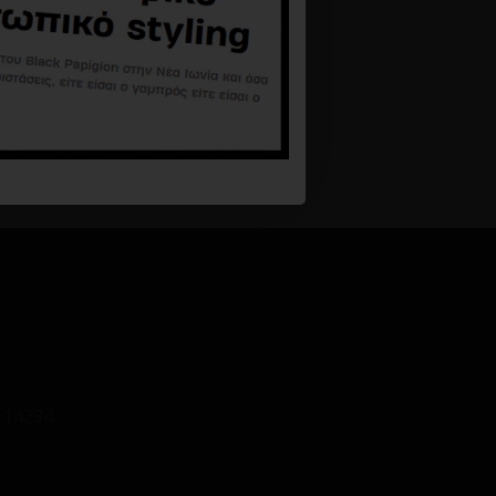
Βερμούδα Vittorio Palermo άσπρη
35,94€
59,90€
Καλάθι
 14234