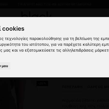
95859
ΓΙΑ ΑΓΟΡΕΣ ΑΝΩ ΤΩΝ 40€ ΔΩΡΕΑΝ ΜΕΤΑΦΟΡΙΚΑ
 cookies
λες τεχνολογίες παρακολούθησης για τη βελτίωση της εμπ
ΙΚΑ
ΒΕΡΜΟΥΔΕΣ
ΥΦΑΣΜΑΤΙΝΕΣ
Βερμούδα Vittorio Vall
ουργικότητα του ιστότοπου
,
για να παρέχετε καλύτερη εμπ
ες μας και να εξατομικεύσετε τις αλληλεπιδράσεις μάρκετ
Βερμούδα Vittorio Vallezzia λαδ
ν μου
-25 %
ΠΕΡΙΓΡΑΦΉ
ΟΔΗΓΌΣ Μ
Βερμούδα Vittorio Vallez
Σύνθεση: Reg 88%, Πολυ