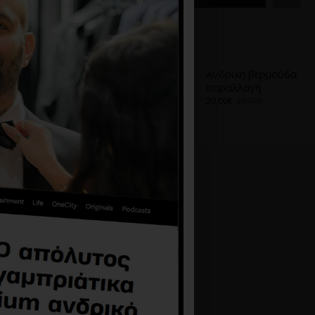
Α
ΑΠΌ ΤΟ ΊΔΙΟ BRAND
α
Ανδρική βερμούδα
Ανδρική βερμούδα
παραλλαγή
15,00€
39,00€
20,00€
39,00€
-40 %