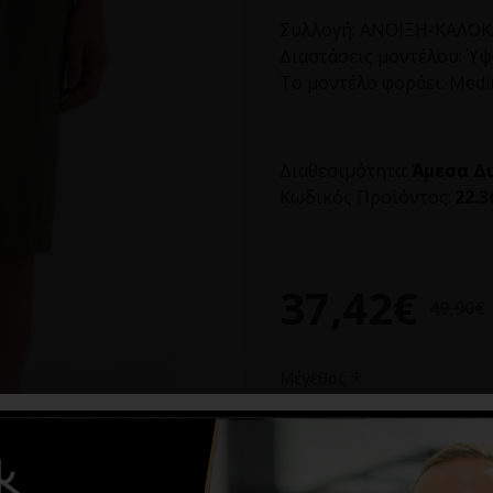
Συλλογή:
ΑΝΟΙΞΗ-ΚΑΛΟΚΑ
Διαστάσεις μοντέλου:
Ύψο
Το μοντέλο φοράει:
Med
Διαθεσιμότητα:
Άμεσα Δ
Κωδικός Προϊόντος:
22.3
37,42€
49,90€
Μέγεθος
M
L