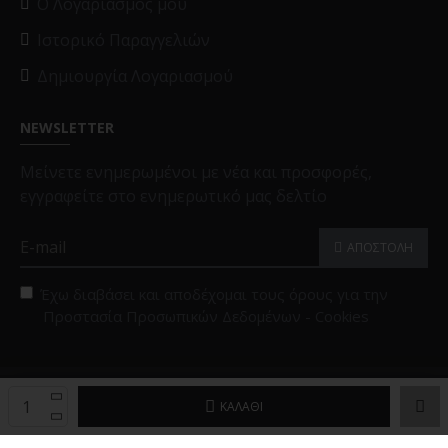
O Λογαριασμός μου
Ιστορικό Παραγγελιών
Δημιουργία Λογαριασμού
NEWSLETTER
Μείνετε ενημερωμένοι με νέα και προσφορές,
εγγραφείτε στο ενημερωτικό μας δελτίο
ΑΠΟΣΤΟΛΗ
Έχω διαβάσει και αποδέχομαι τους όρους για την
Προστασία Προσωπικών Δεδομένων - Cookies
Copyright © 2025, Black Papigion |
Επιλογές Cookies
ΚΑΛΆΘΙ
Powered by
Brandex Hellas
™