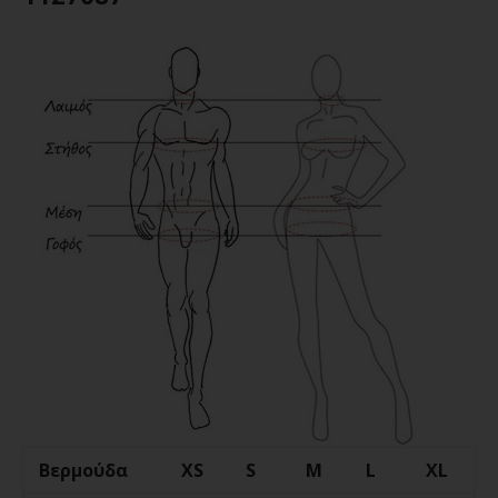
Βερμούδα
XS
S
M
L
XL