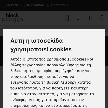
FACEBOOK
INSTAGRAM
210 2795555
ΑΝΔΡΙΚΑ
ΒΕΡΜΟΥΔΕΣ
ΥΦΑΣΜΑΤΙΝΕΣ
Βερμούδ
Αυτή η ιστοσελίδα
Βερμούδα Jack n Jones
χρησιμοποιεί cookies
πορτοκαλί
Αυτός ο ιστότοπος χρησιμοποιεί cookies και
άλλες τεχνολογίες παρακολούθησης για τη
βελτίωση της εμπειρίας περιήγησής σας για
τους ακόλουθους σκοπούς:
για να
-40 %
ενεργοποιήσετε τη βασική λειτουργικότητα
του ιστότοπου
,
για να παρέχετε καλύτερη
εμπειρία στον ιστότοπο
,
για να μετρήσετε το
ενδιαφέρον σας για τα προϊόντα και τις
υπηρεσίες μας και να εξατομικεύσετε τις