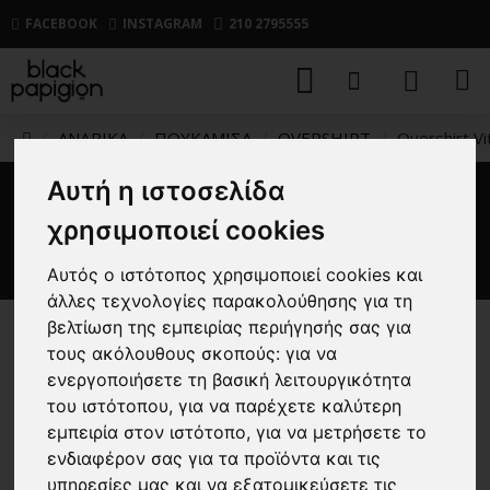
FACEBOOK
INSTAGRAM
210 2795555
ΑΝΔΡΙΚΑ
ΠΟΥΚΑΜΙΣΑ
OVERSHIRT
Overshirt Vi
Αυτή η ιστοσελίδα
Overshirt Vittorio Vallezzia
χρησιμοποιεί cookies
μπεζ
Αυτός ο ιστότοπος χρησιμοποιεί cookies και
άλλες τεχνολογίες παρακολούθησης για τη
βελτίωση της εμπειρίας περιήγησής σας για
-25 %
τους ακόλουθους σκοπούς:
για να
ενεργοποιήσετε τη βασική λειτουργικότητα
του ιστότοπου
,
για να παρέχετε καλύτερη
εμπειρία στον ιστότοπο
,
για να μετρήσετε το
ενδιαφέρον σας για τα προϊόντα και τις
υπηρεσίες μας και να εξατομικεύσετε τις