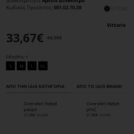
Διαθεσιμότητα:
Άμεσα Διαθέσιμο
Κωδικός Προϊόντος:
081.02.70.38
Vittorio
33,67€
44,90€
Μέγεθος
S
M
L
XL
ΑΠΌ ΤΗΝ ΊΔΙΑ ΚΑΤΗΓΟΡΊΑ
ΑΠΌ ΤΟ ΊΔΙΟ BRAND
Overshirt Rebel
Overshirt Rebel
μαύρο
μπεζ
27,95€
55,90€
27,95€
55,90€