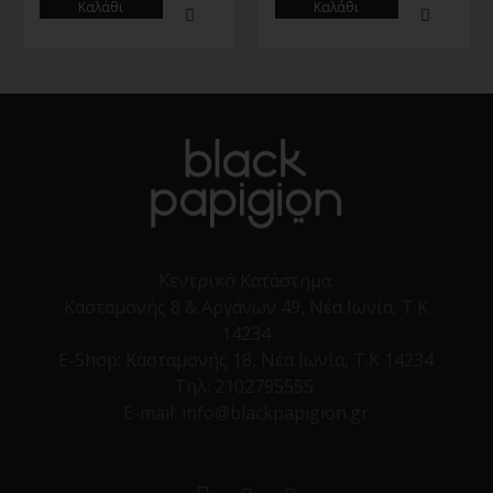
Καλάθι
Καλάθι
Κεντρικό Κατάστημα:
Κασταμονής 8 & Αργάνων 49, Νέα Ιωνία, Τ.Κ
14234
E-Shop:
Κασταμονής 18, Νέα Ιωνία, Τ.Κ 14234
Τηλ:
2102795555
E-mail: info@blackpapigion.gr