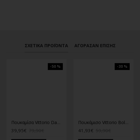
ΣΧΕΤΙΚΆ ΠΡΟΪΌΝΤΑ
ΑΓΌΡΑΣΑΝ ΕΠΊΣΗΣ
-50 %
-30 %
Πουκαμίσα Vittorio Damiano stone
Πουκάμισο Vittorio Bologni μπεζ
39,95€
79,90€
41,93€
59,90€