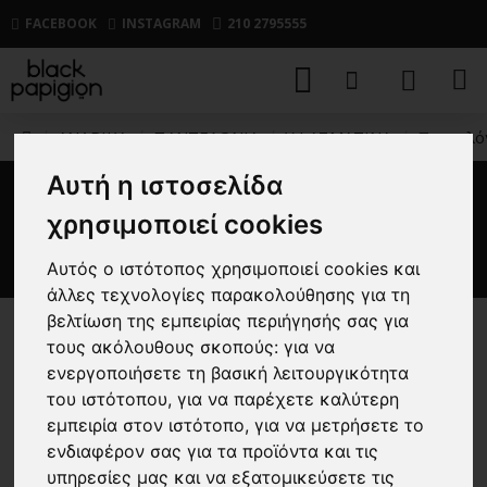
FACEBOOK
INSTAGRAM
210 2795555
ΑΝΔΡΙΚΑ
ΠΑΝΤΕΛΟΝΙΑ
ΥΦΑΣΜΑΤΙΝΑ
Παντελόν
Αυτή η ιστοσελίδα
Παντελόνι Vittorio Como
χρησιμοποιεί cookies
μαύρο
Αυτός ο ιστότοπος χρησιμοποιεί cookies και
άλλες τεχνολογίες παρακολούθησης για τη
βελτίωση της εμπειρίας περιήγησής σας για
τους ακόλουθους σκοπούς:
για να
-25 %
ενεργοποιήσετε τη βασική λειτουργικότητα
του ιστότοπου
,
για να παρέχετε καλύτερη
εμπειρία στον ιστότοπο
,
για να μετρήσετε το
ενδιαφέρον σας για τα προϊόντα και τις
υπηρεσίες μας και να εξατομικεύσετε τις