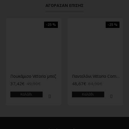
ΑΓΌΡΑΣΑΝ ΕΠΊΣΗΣ
-25 %
-25 %
Πουκάμισο Vittorio μπεζ
Παντελόνι Vittorio Como μπεζ
37,42€
49,90€
48,67€
64,90€
Καλάθι
Καλάθι