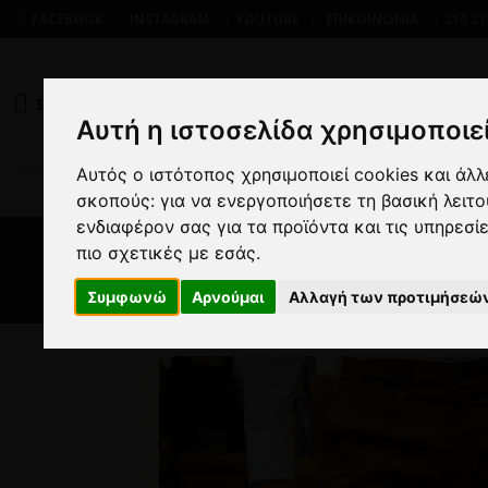
FACEBOOK
INSTAGRAM
YOUTUBE
ΕΠΙΚΟΙΝΩΝΙΑ
210 27
SHOP
DEALS
Αυτή η ιστοσελίδα χρησιμοποιεί
Αυτός ο ιστότοπος χρησιμοποιεί cookies και άλ
ΑΝΔΡ
σκοπούς:
για να ενεργοποιήσετε τη βασική λειτ
ενδιαφέρον σας για τα προϊόντα και τις υπηρεσί
πιο σχετικές με εσάς
.
Συμφωνώ
Αρνούμαι
Αλλαγή των προτιμήσεώ