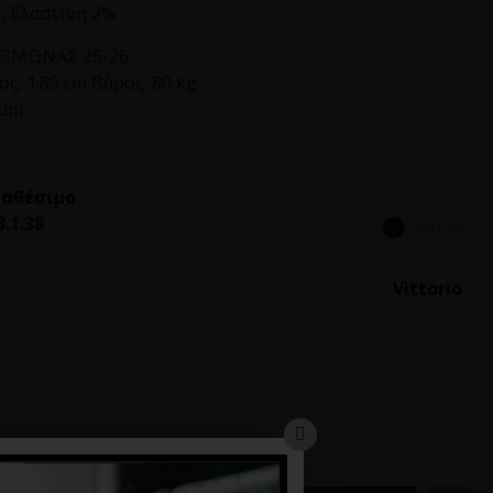
, Ελαστίνη 2%
ΙΜΩΝΑΣ 25-26
ς: 1.85 cm Βάρος: 80 kg
ium
ιαθέσιμο
3.1.38
Vittorio