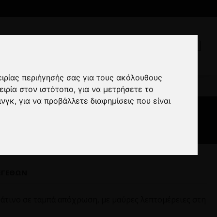
ειρίας περιήγησής σας για τους ακόλουθους
omo Ταμπά
ειρία στον ιστότοπο
,
για να μετρήσετε το
ινγκ
,
για να προβάλλετε διαφημίσεις που είναι
ά
ΕΓΕΘΏΝ
μάτινο σε ταμπά απόχρωση, με μαύρες λεπτομέρειες στη