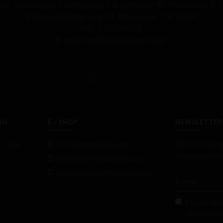
ικό Κατάστημα:
Κασταμονής 8 & Αργάνων 49, Νέα Ιωνία, Τ.Κ
E-Shop:
Κασταμονής 18, Νέα Ιωνία, Τ.Κ 14234
Τηλ:
2102795555
E-mail: info@blackpapigion.gr
ΩΝ
E - SHOP
NEWSLETTER
ί μας
O Λογαριασμός μου
Μείνετε ενη
ενημερωτικό
Ιστορικό Παραγγελιών
Δημιουργία Λογαριασμού
Έχω διαβάσ
Προστασί