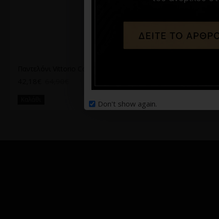
Παντελόνι Vittorio Como μαύρο
Παντελόνι Vittorio Vinto Μπλε
42,18€
64,90€
52,42€
69,90€
Καλάθι
Καλάθι
Don't show again.