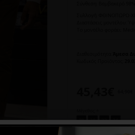
Σύνθεση: Βαμβακερό 98%
Συλλογή:
ΦΘΙΝΟΠΩΡΟ-ΧΕ
Διαστάσεις μοντέλου:
Ύψο
Το μοντέλο φοράει:
Med
Διαθεσιμότητα:
Άμεσα Δ
Κωδικός Προϊόντος:
29.0
45,43€
64,90€
Μέγεθος
29
30
32
36