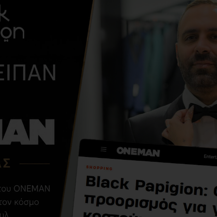
ΑΠΌ ΤΗΝ ΊΔΙΑ ΚΑΤΗΓΟΡΊ
Παντελόνι 19V69
Italia Versace
Abbigliamento
Adriano γκρι
σκούρο
36,00€
89,00€
ΑΓΌΡΑΣΑΝ ΕΠΊΣΗΣ