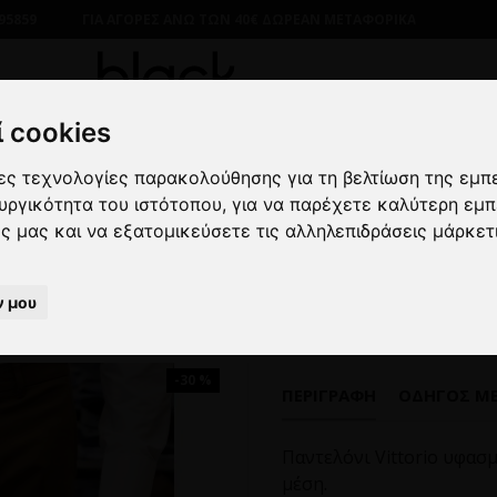
95859
ΓΙΑ ΑΓΟΡΕΣ ΑΝΩ ΤΩΝ 40€ ΔΩΡΕΑΝ ΜΕΤΑΦΟΡΙΚΑ
 cookies
λες τεχνολογίες παρακολούθησης για τη βελτίωση της εμπ
ΙΚΑ
ΠΑΝΤΕΛΟΝΙΑ
ΥΦΑΣΜΑΤΙΝΑ
Παντελόνι Vittorio C
ουργικότητα του ιστότοπου
,
για να παρέχετε καλύτερη εμπ
ες μας και να εξατομικεύσετε τις αλληλεπιδράσεις μάρκετ
Παντελόνι Vittorio Como Ταμπ
ν μου
-30 %
ΠΕΡΙΓΡΑΦΉ
ΟΔΗΓΌΣ Μ
Παντελόνι Vittorio υφασ
μέση.