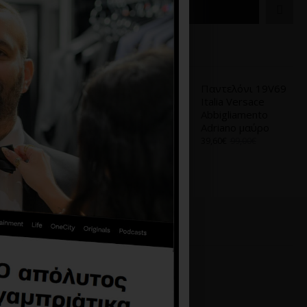
ΚΑΛΆΘΙ
Α
ΑΠΌ ΤΟ ΊΔΙΟ BRAND
Παντελόνι 19V69
Παντελόνι 19V69
Italia Versace
Italia Versace
Abbigliamento
Abbigliamento
Adriano μαύρο
Adriano μαύρο
62,30€
89,00€
39,60€
99,00€