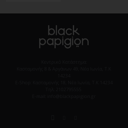
Κεντρικό Κατάστημα:
Κασταμονής 8 & Αργάνων 49, Νέα Ιωνία, Τ.Κ
14234
E-Shop:
Κασταμονής 18, Νέα Ιωνία, Τ.Κ 14234
Τηλ:
2102795555
E-mail: info@blackpapigion.gr