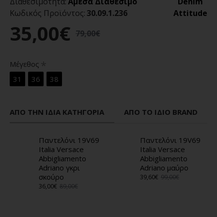
Διαθεσιμότητα:
Άμεσα Διαθέσιμο
Denim
Κωδικός Προϊόντος:
30.09.1.236
Attitude
35,00€
79,00€
Μέγεθος
31
36
38
ΑΠΌ ΤΗΝ ΊΔΙΑ ΚΑΤΗΓΟΡΊΑ
ΑΠΌ ΤΟ ΊΔΙΟ BRAND
Παντελόνι 19V69
Παντελόνι 19V69
Italia Versace
Italia Versace
Abbigliamento
Abbigliamento
Adriano γκρι
Adriano μαύρο
σκούρο
39,60€
99,00€
36,00€
89,00€