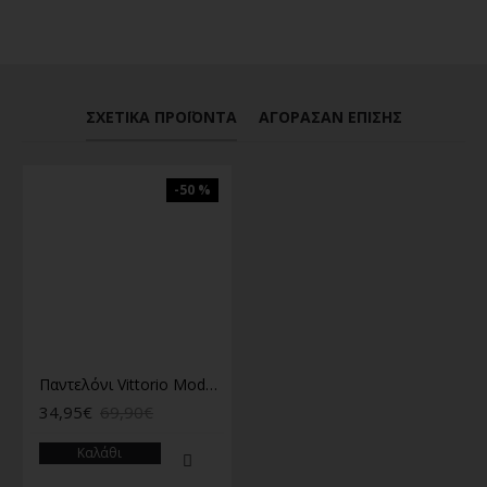
ΣΧΕΤΙΚΆ ΠΡΟΪΌΝΤΑ
ΑΓΌΡΑΣΑΝ ΕΠΊΣΗΣ
-50 %
Παντελόνι Vittorio Modena μπλε
34,95€
69,90€
Καλάθι