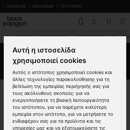
FACEBOOK
INSTAGRAM
210 2795555
ΑΝΔΡΙΚΑ
ΠΑΝΤΕΛΟΝΙΑ
ΥΦΑΣΜΑΤΙΝΑ
Παντελόν
Αυτή η ιστοσελίδα
Παντελόνι Denim Attitude
χρησιμοποιεί cookies
μπλε
Αυτός ο ιστότοπος χρησιμοποιεί cookies και
άλλες τεχνολογίες παρακολούθησης για τη
βελτίωση της εμπειρίας περιήγησής σας για
-56 %
τους ακόλουθους σκοπούς:
για να
ενεργοποιήσετε τη βασική λειτουργικότητα
του ιστότοπου
,
για να παρέχετε καλύτερη
εμπειρία στον ιστότοπο
,
για να μετρήσετε το
ενδιαφέρον σας για τα προϊόντα και τις
υπηρεσίες μας και να εξατομικεύσετε τις