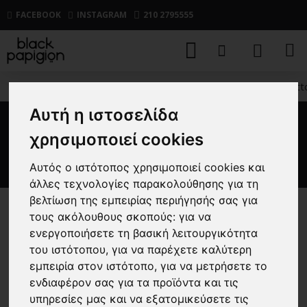
FACEBOOK
INSTAGRAM
210 2795555
ΑΝΔΡΙΚΑ
ΠΑΝΤΕΛΟΝΙΑ
CASUAL
Παντελόνι Vitt
Αυτή η ιστοσελίδα
Παντελόνι Vittorio Grosseto
χρησιμοποιεί cookies
μαύρη
Αυτός ο ιστότοπος χρησιμοποιεί cookies και
άλλες τεχνολογίες παρακολούθησης για τη
βελτίωση της εμπειρίας περιήγησής σας για
τους ακόλουθους σκοπούς:
για να
-25 %
ενεργοποιήσετε τη βασική λειτουργικότητα
του ιστότοπου
,
για να παρέχετε καλύτερη
εμπειρία στον ιστότοπο
,
για να μετρήσετε το
ενδιαφέρον σας για τα προϊόντα και τις
υπηρεσίες μας και να εξατομικεύσετε τις