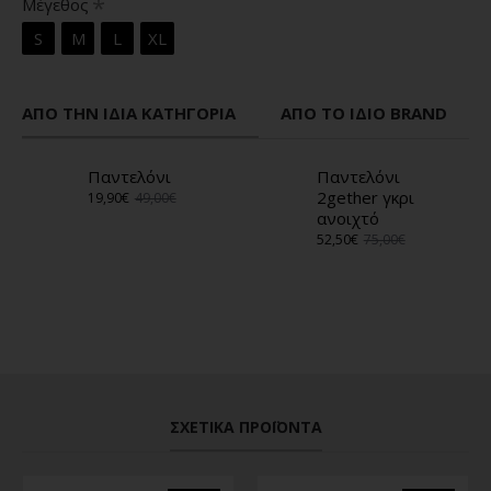
Μέγεθος
S
M
L
XL
ΑΠΌ ΤΗΝ ΊΔΙΑ ΚΑΤΗΓΟΡΊΑ
ΑΠΌ ΤΟ ΊΔΙΟ BRAND
Παντελόνι
Παντελόνι
2gether γκρι
19,90€
49,00€
ανοιχτό
52,50€
75,00€
ΣΧΕΤΙΚΆ ΠΡΟΪΌΝΤΑ