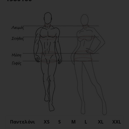
Παντελόνι
XS
S
M
L
XL
XXL