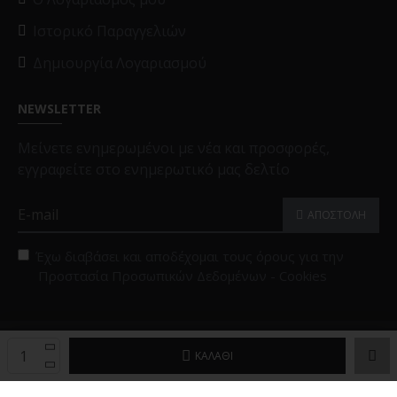
Ιστορικό Παραγγελιών
Δημιουργία Λογαριασμού
NEWSLETTER
Μείνετε ενημερωμένοι με νέα και προσφορές,
εγγραφείτε στο ενημερωτικό μας δελτίο
ΑΠΟΣΤΟΛΗ
Έχω διαβάσει και αποδέχομαι τους όρους για την
Προστασία Προσωπικών Δεδομένων - Cookies
Copyright © 2025, Black Papigion |
Επιλογές Cookies
ΚΑΛΆΘΙ
Powered by
Brandex Hellas
™