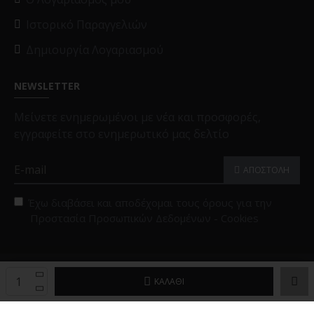
Ιστορικό Παραγγελιών
Δημιουργία Λογαριασμού
NEWSLETTER
Μείνετε ενημερωμένοι με νέα και προσφορές,
εγγραφείτε στο ενημερωτικό μας δελτίο
ΑΠΟΣΤΟΛΗ
Έχω διαβάσει και αποδέχομαι τους όρους για την
Προστασία Προσωπικών Δεδομένων - Cookies
Copyright © 2025, Black Papigion |
Επιλογές Cookies
ΚΑΛΆΘΙ
Powered by
Brandex Hellas
™