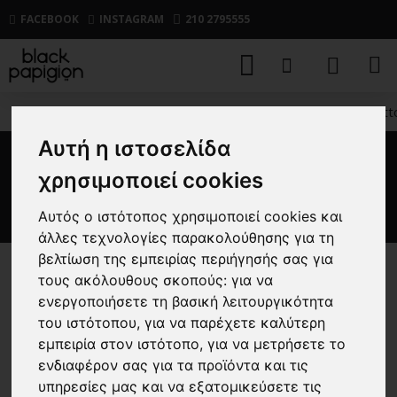
FACEBOOK
INSTAGRAM
210 2795555
ΑΝΔΡΙΚΑ
ΠΑΝΤΕΛΟΝΙΑ
CASUAL
Παντελόνι Vitt
Αυτή η ιστοσελίδα
Παντελόνι Vittorio Bomerano
χρησιμοποιεί cookies
μπεζ
Αυτός ο ιστότοπος χρησιμοποιεί cookies και
άλλες τεχνολογίες παρακολούθησης για τη
βελτίωση της εμπειρίας περιήγησής σας για
τους ακόλουθους σκοπούς:
για να
-25 %
ενεργοποιήσετε τη βασική λειτουργικότητα
του ιστότοπου
,
για να παρέχετε καλύτερη
εμπειρία στον ιστότοπο
,
για να μετρήσετε το
ενδιαφέρον σας για τα προϊόντα και τις
υπηρεσίες μας και να εξατομικεύσετε τις