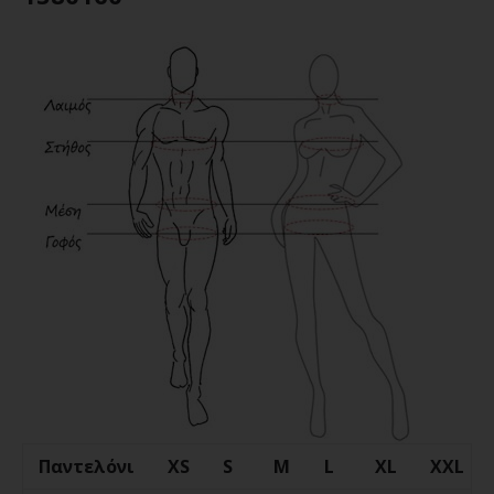
Παντελόνι
XS
S
M
L
XL
XXL