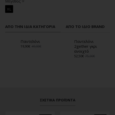
Μέγεθος
XL
ΑΠΌ ΤΗΝ ΊΔΙΑ ΚΑΤΗΓΟΡΊΑ
ΑΠΌ ΤΟ ΊΔΙΟ BRAND
Παντελόνι
Παντελόνι
2gether γκρι
19,90€
49,00€
ανοιχτό
52,50€
75,00€
ΣΧΕΤΙΚΆ ΠΡΟΪΌΝΤΑ