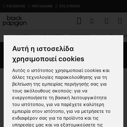
FACEBOOK
INSTAGRAM
210 2795555
ΑΝΔΡΙΚΑ
ΜΠΛΟΥΖΕΣ
ΠΛΕΚΤΕΣ
Μπλούζα πλεκτή
Αυτή η ιστοσελίδα
Μπλούζα πλεκτή Vittorio μπεζ
χρησιμοποιεί cookies
Αυτός ο ιστότοπος χρησιμοποιεί cookies και
άλλες τεχνολογίες παρακολούθησης για τη
-40 %
βελτίωση της εμπειρίας περιήγησής σας για
τους ακόλουθους σκοπούς:
για να
ενεργοποιήσετε τη βασική λειτουργικότητα
του ιστότοπου
,
για να παρέχετε καλύτερη
εμπειρία στον ιστότοπο
,
για να μετρήσετε το
ενδιαφέρον σας για τα προϊόντα και τις
υπηρεσίες μας και να εξατομικεύσετε τις