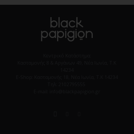
Κεντρικό Κατάστημα:
Κασταμονής 8 & Αργάνων 49, Νέα Ιωνία, Τ.Κ
14234
E-Shop:
Κασταμονής 18, Νέα Ιωνία, Τ.Κ 14234
Τηλ:
2102795555
E-mail: info@blackpapigion.gr