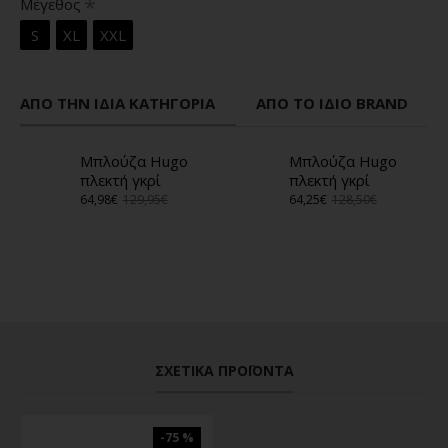
Μέγεθος
S
XL
XXL
ΑΠΌ ΤΗΝ ΊΔΙΑ ΚΑΤΗΓΟΡΊΑ
ΑΠΌ ΤΟ ΊΔΙΟ BRAND
Μπλούζα Hugo
Μπλούζα Hugo
πλεκτή γκρί
πλεκτή γκρί
64,98€
129,95€
64,25€
128,50€
ΣΧΕΤΙΚΆ ΠΡΟΪΌΝΤΑ
-75 %