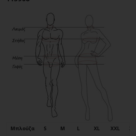
Μπλούζα
S
M
L
XL
XXL
3X