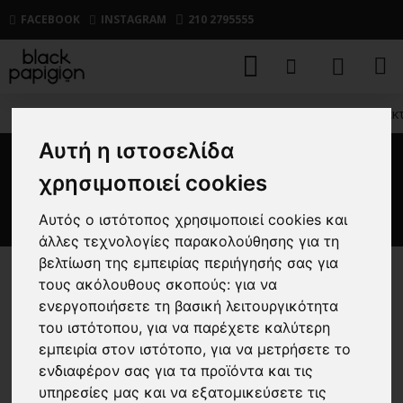
FACEBOOK
INSTAGRAM
210 2795555
ΑΝΔΡΙΚΑ
ΜΠΛΟΥΖΕΣ
ΠΛΕΚΤΕΣ
Μπλούζα πλεκ
Αυτή η ιστοσελίδα
Μπλούζα πλεκτή Emerson
χρησιμοποιεί cookies
πράσινη
Αυτός ο ιστότοπος χρησιμοποιεί cookies και
άλλες τεχνολογίες παρακολούθησης για τη
βελτίωση της εμπειρίας περιήγησής σας για
τους ακόλουθους σκοπούς:
για να
-40 %
ενεργοποιήσετε τη βασική λειτουργικότητα
του ιστότοπου
,
για να παρέχετε καλύτερη
εμπειρία στον ιστότοπο
,
για να μετρήσετε το
ενδιαφέρον σας για τα προϊόντα και τις
υπηρεσίες μας και να εξατομικεύσετε τις