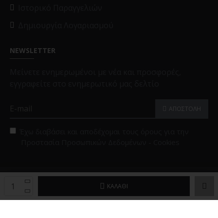
Ιστορικό Παραγγελιών
Δημιουργία Λογαριασμού
NEWSLETTER
Μείνετε ενημερωμένοι με νέα και προσφορές,
εγγραφείτε στο ενημερωτικό μας δελτίο
ΑΠΟΣΤΟΛΗ
Έχω διαβάσει και αποδέχομαι τους όρους για την
Προστασία Προσωπικών Δεδομένων - Cookies
Copyright © 2025, Black Papigion |
Επιλογές Cookies
ΚΑΛΆΘΙ
Powered by
Brandex Hellas
™