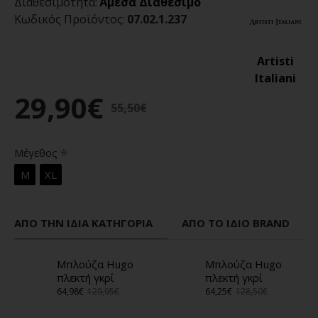
Διαθεσιμότητα:
Άμεσα Διαθέσιμο
Κωδικός Προϊόντος:
07.02.1.237
Artisti
Italiani
29,90€
55,50€
Μέγεθος
M
XL
ΑΠΌ ΤΗΝ ΊΔΙΑ ΚΑΤΗΓΟΡΊΑ
ΑΠΌ ΤΟ ΊΔΙΟ BRAND
Μπλούζα Hugo
Μπλούζα Hugo
πλεκτή γκρί
πλεκτή γκρί
64,98€
129,95€
64,25€
128,50€