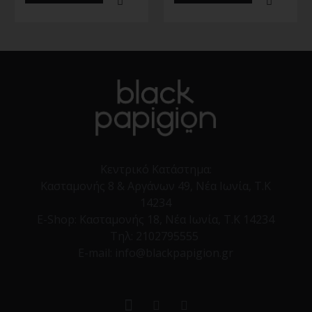
Κεντρικό Κατάστημα:
Κασταμονής 8 & Αργάνων 49, Νέα Ιωνία, Τ.Κ
14234
E-Shop:
Κασταμονής 18, Νέα Ιωνία, Τ.Κ 14234
Τηλ:
2102795555
E-mail: info@blackpapigion.gr