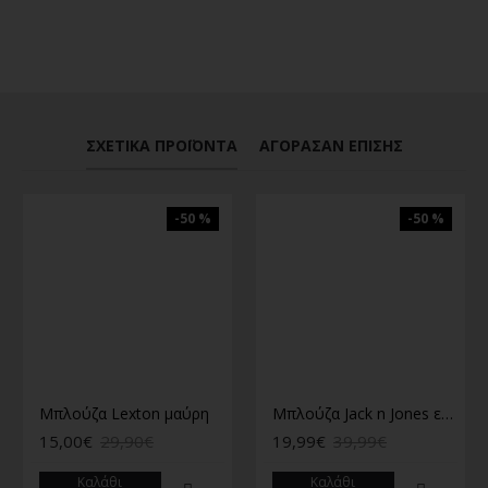
ΣΧΕΤΙΚΆ ΠΡΟΪΌΝΤΑ
ΑΓΌΡΑΣΑΝ ΕΠΊΣΗΣ
-50 %
-50 %
Μπλούζα Lexton μαύρη
Μπλούζα Jack n Jones εκρού
15,00€
29,90€
19,99€
39,99€
Καλάθι
Καλάθι