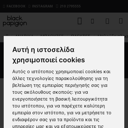
FACEBOOK
INSTAGRAM
210 2795555
ΑΝΔΡΙΚΑ
ΜΠΛΟΥΖΕΣ
ΠΛΕΚΤΕΣ
Μπλούζα πλεκτή 
Αυτή η ιστοσελίδα
Μπλούζα πλεκτή Artisti Italiani
χρησιμοποιεί cookies
μπεζ
Αυτός ο ιστότοπος χρησιμοποιεί cookies και
άλλες τεχνολογίες παρακολούθησης για τη
βελτίωση της εμπειρίας περιήγησής σας για
-46 %
τους ακόλουθους σκοπούς:
για να
ενεργοποιήσετε τη βασική λειτουργικότητα
του ιστότοπου
,
για να παρέχετε καλύτερη
εμπειρία στον ιστότοπο
,
για να μετρήσετε το
ενδιαφέρον σας για τα προϊόντα και τις
υπηρεσίες μας και να εξατομικεύσετε τις