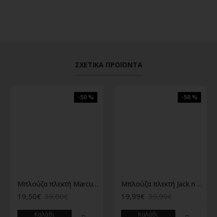
ΣΧΕΤΙΚΆ ΠΡΟΪΌΝΤΑ
-50 %
-50 %
Μπλούζα πλεκτή Marcus Μπλε
Μπλούζα πλεκτή Jack n Jones μπλε
19,50€
39,00€
19,99€
39,99€
Καλάθι
Καλάθι