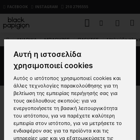
FACEBOOK
INSTAGRAM
210 2795555
ΑΝΔΡΙΚΑ
ΜΠΛΟΥΖΕΣ
ΠΛΕΚΤΕΣ
Μπλούζα πλεκτή 
Αυτή η ιστοσελίδα
Μπλούζα πλεκτή Artisti Italiani
χρησιμοποιεί cookies
μπεζ
Αυτός ο ιστότοπος χρησιμοποιεί cookies και
άλλες τεχνολογίες παρακολούθησης για τη
βελτίωση της εμπειρίας περιήγησής σας για
-38 %
τους ακόλουθους σκοπούς:
για να
ενεργοποιήσετε τη βασική λειτουργικότητα
του ιστότοπου
,
για να παρέχετε καλύτερη
εμπειρία στον ιστότοπο
,
για να μετρήσετε το
ενδιαφέρον σας για τα προϊόντα και τις
υπηρεσίες μας και να εξατομικεύσετε τις