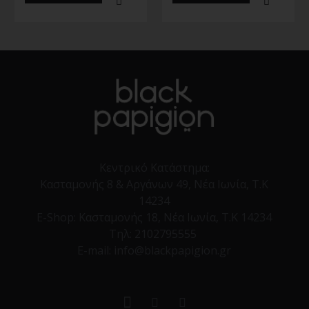
Κεντρικό Κατάστημα:
Κασταμονής 8 & Αργάνων 49, Νέα Ιωνία, Τ.Κ
14234
E-Shop:
Κασταμονής 18, Νέα Ιωνία, Τ.Κ 14234
Τηλ:
2102795555
E-mail: info@blackpapigion.gr