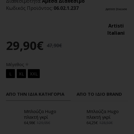
Διαθεσιμότητα:
Άμεσα Διαθέσιμο
Κωδικός Προϊόντος:
06.02.1.237
Artisti
Italiani
29,90€
47,90€
Μέγεθος
L
XL
XXL
ΑΠΌ ΤΗΝ ΊΔΙΑ ΚΑΤΗΓΟΡΊΑ
ΑΠΌ ΤΟ ΊΔΙΟ BRAND
Μπλούζα Hugo
Μπλούζα Hugo
πλεκτή γκρί
πλεκτή γκρί
64,98€
129,95€
64,25€
128,50€