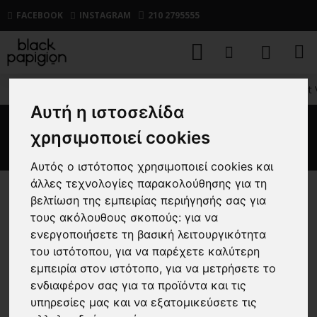
FACEBOOK
INSTAGRAM
210 2795555
ΑΝΔΡΙΚΑ
ΜΠΛΟΥΖΕΣ
ΚΟΝΤΟΜΑΝΙΚΕΣ
T-shirt 
Αυτή η ιστοσελίδα
T-shirt Vittorio κεραμιδί
χρησιμοποιεί cookies
Αυτός ο ιστότοπος χρησιμοποιεί cookies και
άλλες τεχνολογίες παρακολούθησης για τη
βελτίωση της εμπειρίας περιήγησής σας για
-45 %
τους ακόλουθους σκοπούς:
για να
ενεργοποιήσετε τη βασική λειτουργικότητα
του ιστότοπου
,
για να παρέχετε καλύτερη
εμπειρία στον ιστότοπο
,
για να μετρήσετε το
ενδιαφέρον σας για τα προϊόντα και τις
υπηρεσίες μας και να εξατομικεύσετε τις