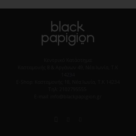
Κεντρικό Κατάστημα:
Κασταμονής 8 & Αργάνων 49, Νέα Ιωνία, Τ.Κ
14234
E-Shop:
Κασταμονής 18, Νέα Ιωνία, Τ.Κ 14234
Τηλ:
2102795555
E-mail: info@blackpapigion.gr