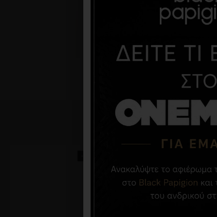
-34 %
-50 %