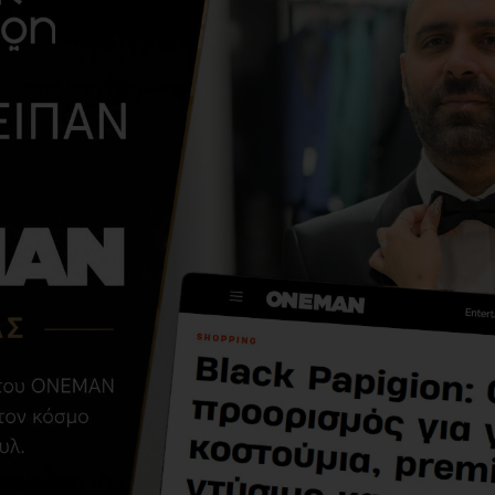
ΑΠΌ ΤΗΝ ΊΔΙΑ ΚΑΤΗΓΟΡΊ
T-shirt Antony
Morato άσπρο
9,90€
49,00€
ΣΧΕΤΙΚΆ ΠΡΟΪΌΝΤΑ
-40 %
-50 %