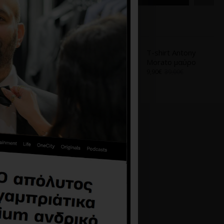
Α
ΑΠΌ ΤΟ ΊΔΙΟ BRAND
T-shirt Antony
T-shirt Antony
Morato Ασπρο
Morato μαύρο
9,90€
39,00€
9,90€
39,00€