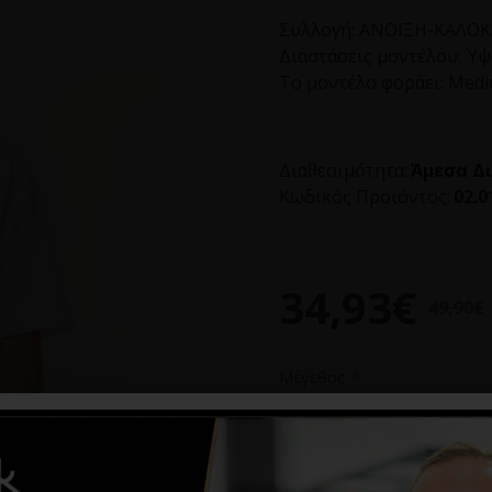
Συλλογή:
ΑΝΟΙΞΗ-ΚΑΛΟΚΑ
Διαστάσεις μοντέλου:
Ύψο
Το μοντέλο φοράει:
Med
Διαθεσιμότητα:
Άμεσα Δ
Κωδικός Προϊόντος:
02.0
34,93€
49,90€
Μέγεθος
L