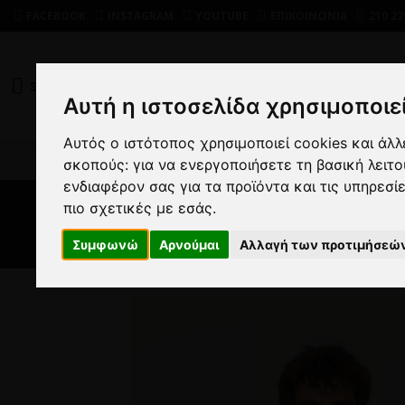
FACEBOOK
INSTAGRAM
YOUTUBE
ΕΠΙΚΟΙΝΩΝΙΑ
210 27
SHOP
DEALS
Αυτή η ιστοσελίδα χρησιμοποιεί
Αυτός ο ιστότοπος χρησιμοποιεί cookies και άλ
Α
σκοπούς:
για να ενεργοποιήσετε τη βασική λειτ
ενδιαφέρον σας για τα προϊόντα και τις υπηρεσί
πιο σχετικές με εσάς
.
Συμφωνώ
Αρνούμαι
Αλλαγή των προτιμήσεώ