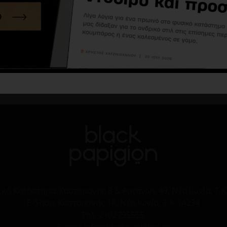
T-shirt Jack n Jones μπλε
T-Shirt Rebel άσπρο
10,79€
17,99€
16,95€
33,90€
Καλάθι
Καλάθι
ικό Κατάστημα:
Κασταμονής 8 & Αργάνων 49, Νέα Ιωνία, Τ.Κ
E-Shop:
Κασταμονής 18, Νέα Ιωνία, Τ.Κ 14234
Τηλ:
2102795555