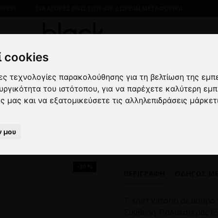
95859
ΓΙΑ ΑΓΟΡΕΣ ΑΝΩ ΤΩΝ 40€ ΔΩΡΕΑΝ ΜΕΤΑΦΟΡΙΚΑ
 cookies
λες τεχνολογίες παρακολούθησης για τη βελτίωση της εμπ
ΝΔΡΙΚΑ
ΜΠΛΟΥΖΕΣ
ΚΟΝΤΟΜΑΝΙΚΕΣ
T-shirt Vittorio 
ουργικότητα του ιστότοπου
,
για να παρέχετε καλύτερη εμπ
ες μας και να εξατομικεύσετε τις αλληλεπιδράσεις μάρκετ
T-shirt Vittorio άσπρο
ν μου
-30 %
ΠΕΡΙΓΡΑΦΉ
ΟΔΗΓΌΣ Μ
T-shirt Vittorio σε άσπρο
Σύνθεση: Πολυεστέρας 6