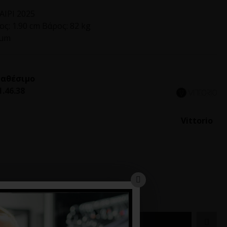
ΙΡΙ 2025
ς: 1.90 cm Βάρος: 82 kg
ium
ιαθέσιμο
1.46.38
Vittorio
ΚΑΛΆΘΙ