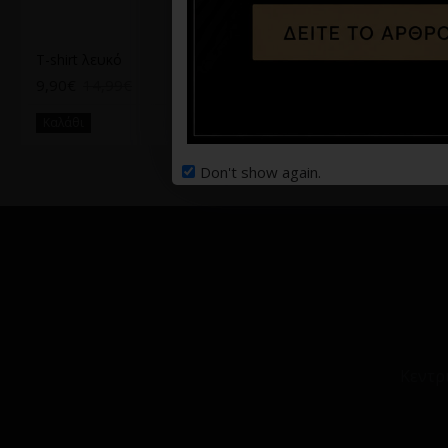
T-shirt λευκό
T-shirt Jack n Jones λευκό
9,90€
14,99€
9,90€
19,99€
Καλάθι
Καλάθι
Don't show again.
Κεντρ