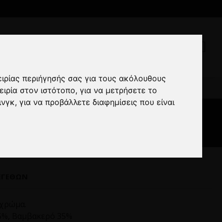
ειρίας περιήγησής σας για τους ακόλουθους
άσπρο
ειρία στον ιστότοπο
,
για να μετρήσετε το
ινγκ
,
για να προβάλλετε διαφημίσεις που είναι
ΕΓΕΘΏΝ
 χρώμα.
5%, Βαμβακερό 35%