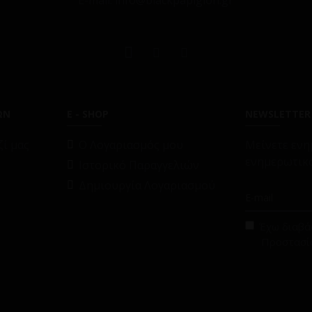
E-mail: info@blackpapigion.gr
ΩΝ
E - SHOP
NEWSLETTER
ί μας
O Λογαριασμός μου
Μείνετε ενη
ενημερωτικό
Ιστορικό Παραγγελιών
Δημιουργία Λογαριασμού
Έχω διαβάσ
Προστασί