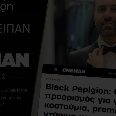
ΑΠΌ ΤΗΝ ΊΔΙΑ ΚΑΤΗΓΟΡΊ
T-shirt Antony
Morato άσπρο
9,90€
49,00€
ΣΧΕΤΙΚΆ ΠΡΟΪΌΝΤΑ
ΑΓΌΡΑΣΑΝ ΕΠΊΣΗΣ
-45 %