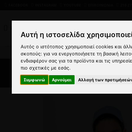
FACEBOOK
INSTAGRAM
YOUTUBE
ΕΠΙΚΟΙΝΩΝΙΑ
210 27
SHOP
DEALS
Αυτή η ιστοσελίδα χρησιμοποιεί
Αυτός ο ιστότοπος χρησιμοποιεί cookies και άλ
ΑΝ
σκοπούς:
για να ενεργοποιήσετε τη βασική λειτ
ενδιαφέρον σας για τα προϊόντα και τις υπηρεσί
πιο σχετικές με εσάς
.
Συμφωνώ
Αρνούμαι
Αλλαγή των προτιμήσεώ