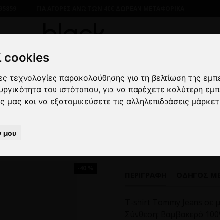
95859
ΓΙΑ ΑΓΟΡΕΣ ΑΝΩ ΤΩΝ 40€ ΔΩΡΕΑΝ ΜΕΤΑΦΟΡΙΚΑ
 cookies
λες τεχνολογίες παρακολούθησης για τη βελτίωση της εμπ
ΔΡΙΚΑ
ΜΠΛΟΥΖΕΣ
ΚΟΝΤΟΜΑΝΙΚΕΣ
T-shirt Tommy Jea
ουργικότητα του ιστότοπου
,
για να παρέχετε καλύτερη εμπ
ες μας και να εξατομικεύσετε τις αλληλεπιδράσεις μάρκετ
T-shirt Tommy Jeans μπλε
ν μου
-40 %
ΠΕΡΙΓΡΑΦΉ
ΟΔΗΓΌΣ Μ
T-shirt Tommy Jeans σε 
Σύνθεση: Βαμβακερό 10