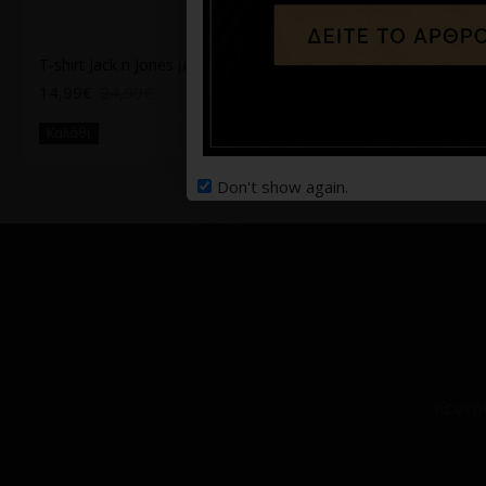
T-shirt Jack n Jones μπλε
T-shirt Vittorio άσπρο
14,99€
24,99€
26,94€
44,90€
Καλάθι
Καλάθι
Don't show again.
Κεντρ