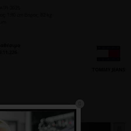
ΙΡΙ 2025
ς: 1.90 cm Βάρος: 82 kg
ium
ιαθέσιμο
9.11.226
TOMMY JEANS
ΚΑΛΆΘΙ