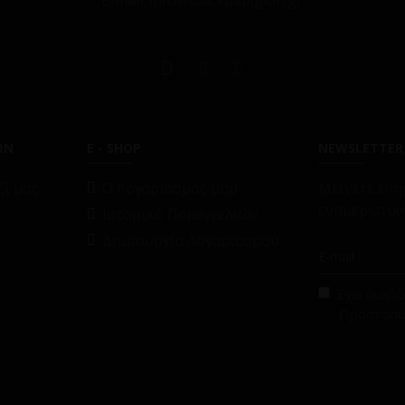
E-mail: info@blackpapigion.gr
ΩΝ
E - SHOP
NEWSLETTER
ί μας
O Λογαριασμός μου
Μείνετε ενη
ενημερωτικό
Ιστορικό Παραγγελιών
Δημιουργία Λογαριασμού
Έχω διαβάσ
Προστασί