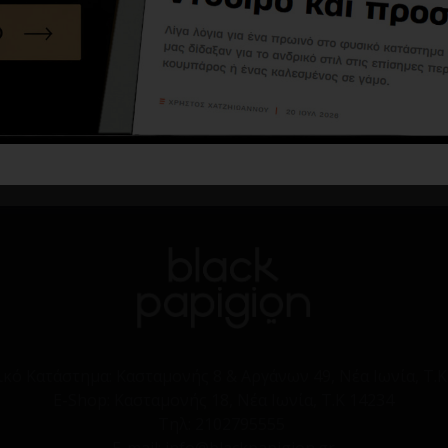
T-shirt Vittorio άσπρο
24,90€
44,90€
Καλάθι
ικό Κατάστημα:
Κασταμονής 8 & Αργάνων 49, Νέα Ιωνία, Τ.Κ
E-Shop:
Κασταμονής 18, Νέα Ιωνία, Τ.Κ 14234
Τηλ:
2102795555