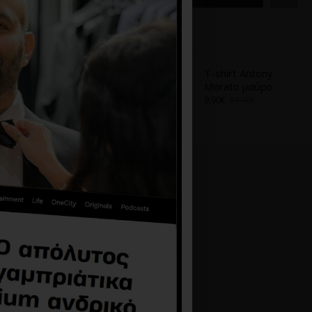
Α
ΑΠΌ ΤΟ ΊΔΙΟ BRAND
T-shirt Antony
T-shirt Antony
Morato Ασπρο
Morato μαύρο
9,90€
39,00€
9,90€
39,00€