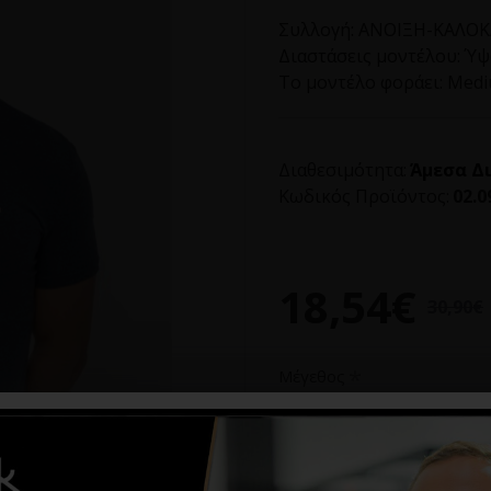
Συλλογή:
ΑΝΟΙΞΗ-ΚΑΛΟΚΑ
Διαστάσεις μοντέλου:
Ύψο
Το μοντέλο φοράει:
Med
Διαθεσιμότητα:
Άμεσα Δ
Κωδικός Προϊόντος:
02.0
18,54€
30,90€
Μέγεθος
M
XXL
3XL
4XL