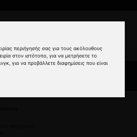
ειρίας περιήγησής σας για τους ακόλουθους
ns μπλε
ειρία στον ιστότοπο
,
για να μετρήσετε το
ινγκ
,
για να προβάλλετε διαφημίσεις που είναι
ΕΓΕΘΏΝ
μπλε απόχρωση.
0%