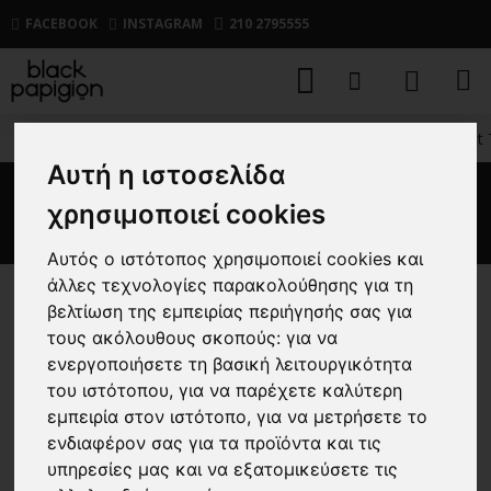
FACEBOOK
INSTAGRAM
210 2795555
ΑΝΔΡΙΚΑ
ΜΠΛΟΥΖΕΣ
ΚΟΝΤΟΜΑΝΙΚΕΣ
T-shir
Αυτή η ιστοσελίδα
T-shirt Tommy Jeans μαύρο
χρησιμοποιεί cookies
Αυτός ο ιστότοπος χρησιμοποιεί cookies και
άλλες τεχνολογίες παρακολούθησης για τη
βελτίωση της εμπειρίας περιήγησής σας για
-10 %
τους ακόλουθους σκοπούς:
για να
ενεργοποιήσετε τη βασική λειτουργικότητα
του ιστότοπου
,
για να παρέχετε καλύτερη
εμπειρία στον ιστότοπο
,
για να μετρήσετε το
ενδιαφέρον σας για τα προϊόντα και τις
υπηρεσίες μας και να εξατομικεύσετε τις