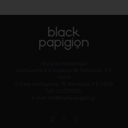
Κεντρικό Κατάστημα:
Κασταμονής 8 & Αργάνων 49, Νέα Ιωνία, Τ.Κ
14234
E-Shop:
Κασταμονής 18, Νέα Ιωνία, Τ.Κ 14234
Τηλ:
2102795555
E-mail: info@blackpapigion.gr