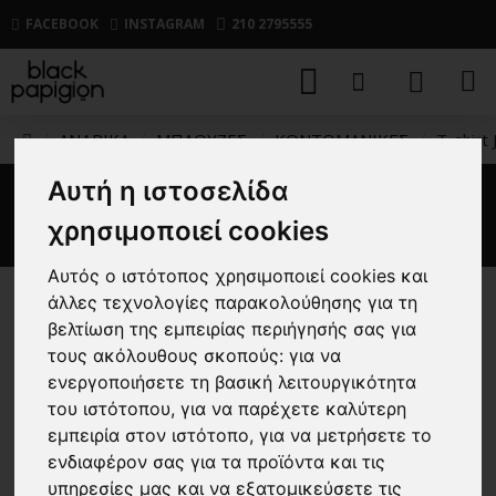
FACEBOOK
INSTAGRAM
210 2795555
ΑΝΔΡΙΚΑ
ΜΠΛΟΥΖΕΣ
ΚΟΝΤΟΜΑΝΙΚΕΣ
T-shirt
Αυτή η ιστοσελίδα
T-shirt Jack n Jones μαύρο
χρησιμοποιεί cookies
Αυτός ο ιστότοπος χρησιμοποιεί cookies και
άλλες τεχνολογίες παρακολούθησης για τη
-25 %
βελτίωση της εμπειρίας περιήγησής σας για
τους ακόλουθους σκοπούς:
για να
ενεργοποιήσετε τη βασική λειτουργικότητα
του ιστότοπου
,
για να παρέχετε καλύτερη
εμπειρία στον ιστότοπο
,
για να μετρήσετε το
ενδιαφέρον σας για τα προϊόντα και τις
υπηρεσίες μας και να εξατομικεύσετε τις