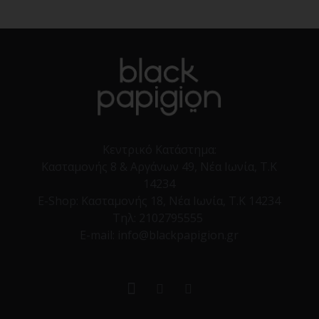
Κεντρικό Κατάστημα:
Κασταμονής 8 & Αργάνων 49, Νέα Ιωνία, Τ.Κ
14234
E-Shop:
Κασταμονής 18, Νέα Ιωνία, Τ.Κ 14234
Τηλ:
2102795555
E-mail: info@blackpapigion.gr