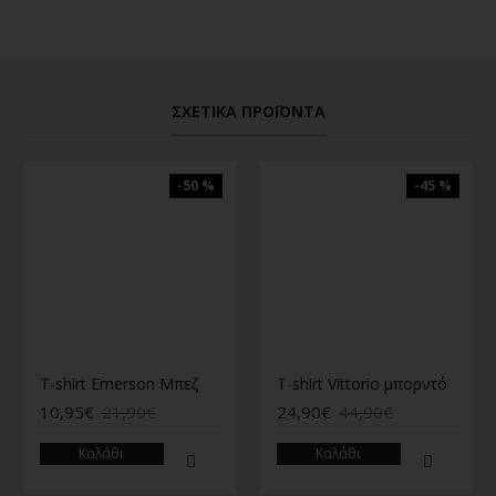
ΣΧΕΤΙΚΆ ΠΡΟΪΌΝΤΑ
-50 %
-45 %
T-shirt Emerson Μπεζ
T-shirt Vittorio μπορντό
10,95€
21,90€
24,90€
44,90€
Καλάθι
Καλάθι